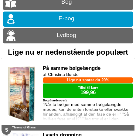
Bog
E-bog
Lydbog
Lige nu er nedenstående populært
På samme bølgelængde
Christina Bonde
Lige nu sparer du 20%
Tilføj til kurv
199,96
Bog (hardcover)
”Når to bølger med samme bølgelængde
mødes, kan de enten forstærke eller svække
hinanden, afhængigt af den fase de er i.” ”Så
hvilken fase er vi i?” ”Jeg tror vi er i den
samme fase.” To ting er vigtige for Elina da
Throne of Glass
hun rejser til den lille ferieby ved kysten for at
5
sætte sin afdøde fars hus til salg. Salget skal
Lysets dronning