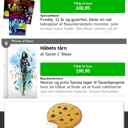
tager sag
Tilføj til kurv
249,95
Specialtilbud
Freddy, 11 år og gyserfan, bliver en nat
kidnappet af Neanderslottets monstre, som
ønsker hans hjælp. Det bliver starten på et
ubrydeligt venskab med vampyren Grev
Dracula, varulven Eddie, den hovedløse ridder
Throne of Glass
Sir Arthur Fieldstein, Frankenstein-uhyret
9
Boris, mumien Mummy og bøvsedragen Nitan.
Håbets tårn
Sarah J. Maas
Tilføj til kurv
199,95
Bog (hardcover)
Nesryn og prins Sartaq tager til Tavanbjergene
hvor de håber at finde ud af hvad rukhinerne
ved om Valkernes historie. Imens fortsætter
Chaol og Yrene healingen og kampen mod det
mystiske mørke som lurer inden i ham. Men
tiden er ved at rinde ud hvis de skal hjælpe
deres venner derhjemme.
Fragtgebyret er DKK 59,95 • Fragtgebyret bortfalder ved køb over
DKK 299,00