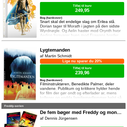
efter dem til syden.
Tilføj til kurv
249,95
Bog (hardcover)
Snart skal det endelige slag om Erilea stå.
Dorian tager til Morath i jagten på den sidste
Wyrdnøgle. Og Aelin haster mod Orynth hvor
Aedion forsvarer byen mod Erawans horder.
Heldigvis er han ikke alene. Men kan deres
forbundsfæller overhovedet gøre en forskel
mod Erawans rædsler?
Lygtemanden
Martin Schmidt
Lige nu sparer du 20%
Tilføj til kurv
239,96
Bog (hardcover)
Filminstruktøren, Benedikte Palmer, deler
vandene. Publikum og kritikere hylder hende
for film der gør ondt og efterlader ar, mens
kolleger og endda familiemedlemmer helst så
hende forsvinde. Under en rejse til Los
Freddy-serien
Angeles bliver hun forgiftet og er tæt på at
miste livet. Da efterforskningen fortsætter
De fem bøger med Freddy og monstrene
hjemme i Danmark, sender FBI den
Dennis Jürgensen
nyuddannede agent April Biggs for at assistere
en dansk taskforce. Sporene dør ud, men så