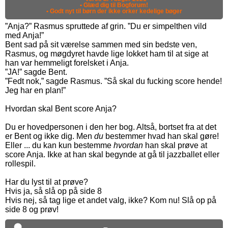
• Glæd dig til Bogforum!
• Godt nyt til børn der ikke orker kedelige bøger
”Anja?” Rasmus spruttede af grin. ”Du er simpelthen vild
med Anja!”
Bent sad på sit værelse sammen med sin bedste ven,
Rasmus, og møgdyret havde lige lokket ham til at sige at
han var hemmeligt forelsket i Anja.
”JA!” sagde Bent.
”Fedt nok,” sagde Rasmus. ”Så skal du fucking score hende!
Jeg har en plan!”
Hvordan skal Bent score Anja?
Du er hovedpersonen i den her bog. Altså, bortset fra at det
er Bent og ikke dig. Men
du
bestemmer hvad han skal gøre!
Eller ... du kan kun bestemme
hvordan
han skal prøve at
score Anja. Ikke at han skal begynde at gå til jazzballet eller
rollespil.
Har du lyst til at prøve?
Hvis ja, så slå op på side 8
Hvis nej, så tag lige et andet valg, ikke? Kom nu! Slå op på
side 8 og prøv!