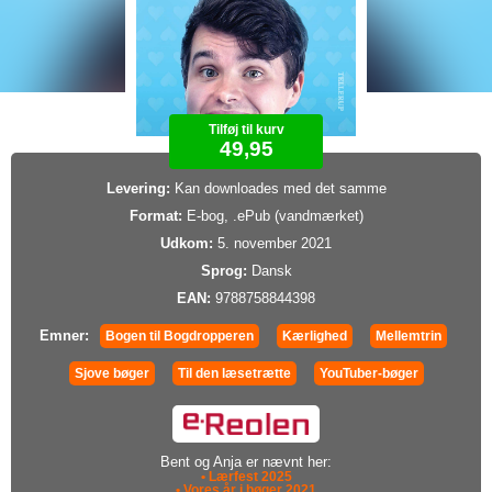
Tilføj til kurv
49,95
Levering:
Kan downloades med det samme
Format:
E-bog, .ePub (vandmærket)
Udkom:
5. november 2021
Sprog:
Dansk
EAN:
9788758844398
Emner:
Bogen til Bogdropperen
Kærlighed
Mellemtrin
Sjove bøger
Til den læsetrætte
YouTuber-bøger
Bent og Anja er nævnt her:
• Lærfest 2025
• Vores år i bøger 2021