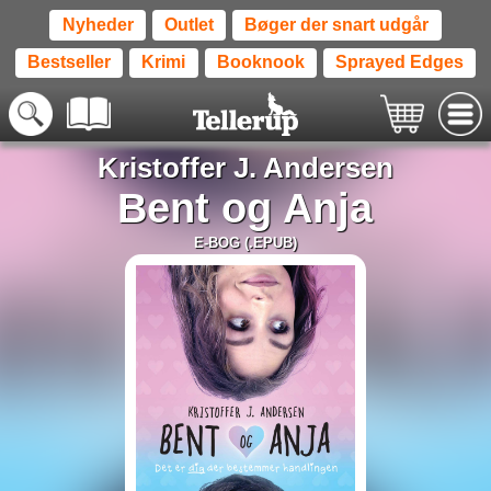
Nyheder
Outlet
Bøger der snart udgår
Bestseller
Krimi
Booknook
Sprayed Edges
Kristoffer J. Andersen
Bent og Anja
E-BOG (.EPUB)