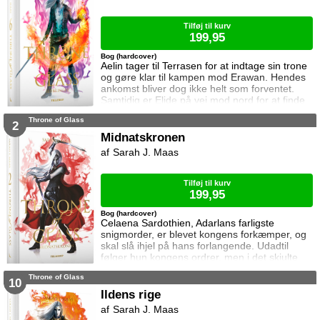
Tilføj til kurv
199,95
Bog (hardcover)
Aelin tager til Terrasen for at indtage sin trone
og gøre klar til kampen mod Erawan. Hendes
ankomst bliver dog ikke helt som forventet.
Samtidig er Elide på vej mod nord for at finde
Aelin og Celaena Sardothien. Oakwaldskoven
Throne of Glass
er dog stor, og det er nemt at fare vild. Særligt
2
når nogen følger efter én. Dorian forsøger at
Midnatskronen
affinde sig med sin nye rolle, men får større
Sarah J. Maas
problemer at kæmpe mod, og Manon byder
fortsat sin bedstem
Tilføj til kurv
199,95
Bog (hardcover)
Celaena Sardothien, Adarlans farligste
snigmorder, er blevet kongens forkæmper, og
skal slå ihjel på hans forlangende. Udadtil
følger hun kongens ordrer, men i det skjulte
modarbejder hun ham. Det bliver dog stadig
Throne of Glass
sværere at forsvare gerningerne over for
10
vennerne, der intet kender til hendes private
Ildens rige
oprør. Den for længst hedengangne dronning,
Sarah J. Maas
Elena, sætter samtidig Celaena på en svær