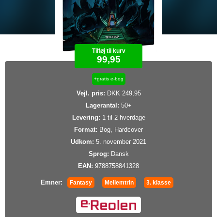
Tilføj til kurv
99,95
+gratis e-bog
Vejl. pris:
DKK 249,95
Lagerantal:
50+
Levering:
1 til 2 hverdage
Format:
Bog, Hardcover
Udkom:
5. november 2021
Sprog:
Dansk
EAN:
9788758841328
Emner:
Fantasy
Mellemtrin
3. klasse