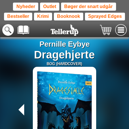
Nyheder
Outlet
Bøger der snart udgår
Bestseller
Krimi
Booknook
Sprayed Edges
Pernille Eybye
Dragehjerte
BOG (HARDCOVER)