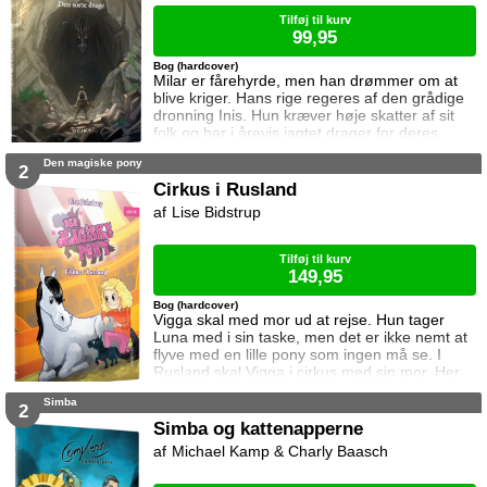
Tilføj til kurv
99,95
Bog (hardcover)
Milar er fårehyrde, men han drømmer om at
blive kriger. Hans rige regeres af den grådige
dronning Inis. Hun kræver høje skatter af sit
folk og har i årevis jagtet drager for deres
sjæle. Da herre Grogan kommer til Milars
Den magiske pony
landsby for at hente årets skatter, ændrer
2
Milars liv sig.
Cirkus i Rusland
Lise Bidstrup
Tilføj til kurv
149,95
Bog (hardcover)
Vigga skal med mor ud at rejse. Hun tager
Luna med i sin taske, men det er ikke nemt at
flyve med en lille pony som ingen må se. I
Rusland skal Vigga i cirkus med sin mor. Her
møder hun en meget smuk hest. Men der er
Simba
noget galt.
2
Simba og kattenapperne
Michael Kamp & Charly Baasch