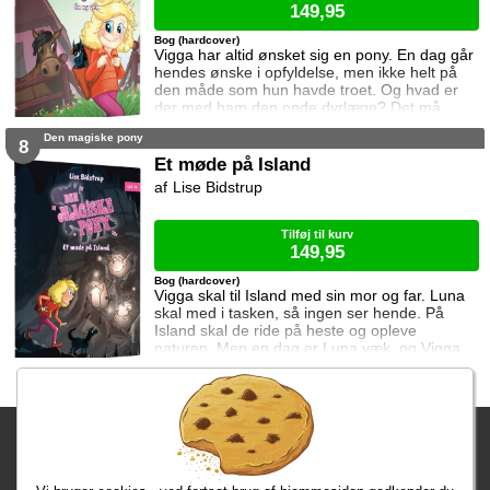
149,95
Bog (hardcover)
Vigga har altid ønsket sig en pony. En dag går
hendes ønske i opfyldelse, men ikke helt på
den måde som hun havde troet. Og hvad er
der med ham den onde dyrlæge? Det må
Vigga finde ud af.
Den magiske pony
8
Et møde på Island
Lise Bidstrup
Tilføj til kurv
149,95
Bog (hardcover)
Vigga skal til Island med sin mor og far. Luna
skal med i tasken, så ingen ser hende. På
Island skal de ride på heste og opleve
naturen. Men en dag er Luna væk, og Vigga
må ud at lede efter hende. Hvor mon den lille
pony er?
Fragtgebyret er DKK 59,95 • Fragtgebyret bortfalder ved køb over
DKK 299,00