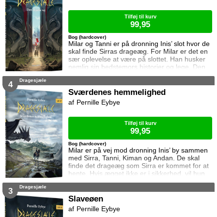
Tilføj til kurv
99,95
Bog (hardcover)
Milar og Tanni er på dronning Inis’ slot hvor de
skal finde Sirras drageæg. For Milar er det en
sær oplevelse at være på slottet. Han husker
nemlig sin bedstemors historier og lege. Den
viden kan han måske bruge til at finde ægget.
Dragesjæle
Men der lurer mange farer bag slottets mure.
4
Sværdenes hemmelighed
Pernille Eybye
Tilføj til kurv
99,95
Bog (hardcover)
Milar er på vej mod dronning Inis’ by sammen
med Sirra, Tanni, Kiman og Andan. De skal
finde det drageæg som Sirra er kommet for at
hente. Hvis ægget ikke er i sikkerhed, vil hun
ikke hjælpe dem. Rejsen er ikke uden farer, og
Dragesjæle
snart må Milar kæmpe for at beskytte sig selv
3
og sine venner.
Slaveøen
Pernille Eybye