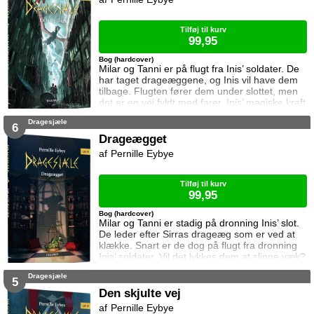
Tilføj til kurv
99,95
Bog (hardcover)
Milar og Tanni er på flugt fra Inis’ soldater. De
har taget drageæggene, og Inis vil have dem
tilbage. Flugten fører dem under slottet, men
det er en vej fyldt med farer. Inis’ magiske kraft
kan koste dem livet, og én må ofre alt.
Dragesjæle
6
Drageægget
Pernille Eybye
Tilføj til kurv
99,95
Bog (hardcover)
Milar og Tanni er stadig på dronning Inis’ slot.
De leder efter Sirras drageæg som er ved at
klække. Snart er de dog på flugt fra dronning
Inis’ soldater. Vil det lykkes dem at slippe væk?
Vil de miste deres liv? Eller måske deres
Dragesjæle
sjæle?
5
Den skjulte vej
Pernille Eybye