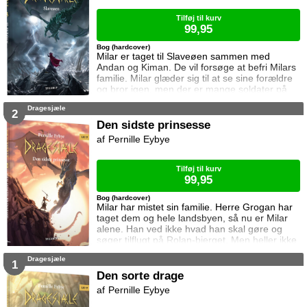
Tilføj til kurv
99,95
Bog (hardcover)
Milar er taget til Slaveøen sammen med
Andan og Kiman. De vil forsøge at befri Milars
familie. Milar glæder sig til at se sine forældre
og bror igen, men der er mange soldater på
Slaveøen. De må være forsigtige hvis det skal
Dragesjæle
lykkes dem alle at slippe væk.
2
Den sidste prinsesse
Pernille Eybye
Tilføj til kurv
99,95
Bog (hardcover)
Milar har mistet sin familie. Herre Grogan har
taget dem og hele landsbyen, så nu er Milar
alene. Han ved ikke hvad han skal gøre og
søger tilflugt på Rolan-bjerget. Men heller ikke
der er han i sikkerhed. Dronningens mænd
Dragesjæle
leder efter den sorte drage som skjuler sig på
1
bjerget. Kan Milar beskytte den?
Den sorte drage
Pernille Eybye