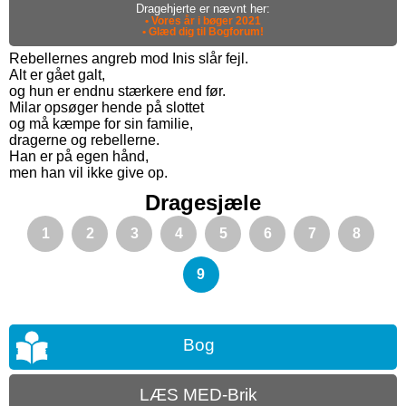
Dragehjerte er nævnt her:
• Vores år i bøger 2021
• Glæd dig til Bogforum!
Rebellernes angreb mod Inis slår fejl.
Alt er gået galt,
og hun er endnu stærkere end før.
Milar opsøger hende på slottet
og må kæmpe for sin familie,
dragerne og rebellerne.
Han er på egen hånd,
men han vil ikke give op.
Dragesjæle
1
2
3
4
5
6
7
8
9
Bog
LÆS MED-Brik