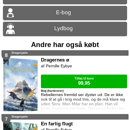
E-bog
Lydbog
Andre har også købt
Dragesjæle
8
Dragernes ø
Pernille Eybye
Tilføj til kurv
99,95
Bog (hardcover)
Rebellernes fremtid ser dyster ud. De er ikke
nok til at gå i krig mod Inis, og de må klare sig
uden Sirra. Men Milar har en plan. Han vil
bede dragerne om hjælp. Det er en farlig plan,
for dragerne stoler ikke på mennesker.
Dragesjæle
7
En farlig flugt
Pernille Eybye