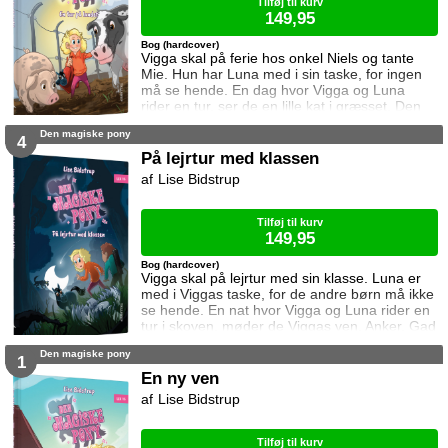
Tilføj til kurv
149,95
Bog (hardcover)
Vigga skal på ferie hos onkel Niels og tante
Mie. Hun har Luna med i sin taske, for ingen
må se hende. En dag hvor Vigga og Luna
rider en tur, ser de en lille kat i græsset. Den
har det ikke spor godt, så Vigga må gøre
Den magiske pony
noget.
4
På lejrtur med klassen
Lise Bidstrup
Tilføj til kurv
149,95
Bog (hardcover)
Vigga skal på lejrtur med sin klasse. Luna er
med i Viggas taske, for de andre børn må ikke
se hende. En nat hvor Vigga og Luna rider en
tur i skoven, møder de Viggas ven, Anker. Gad
vide hvad han laver ude i skoven så sent?
Den magiske pony
1
En ny ven
Lise Bidstrup
Tilføj til kurv