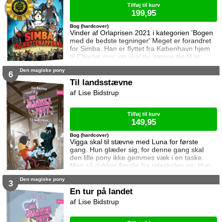
Tilføj til kurv
199,95
Bog (hardcover)
Vinder af Orlaprisen 2021 i kategorien 'Bogen
med de bedste tegninger' Meget er forandret
for Simba. Han er flyttet fra København hjem
til Charlys mor, og skal nu vænne sig til at
være udekat. Men Charlys mor har en hund –
Den magiske pony
Otto – en lille skeløjet mops som bjæffer og
6
farer rundt dagen lang ... og så elsker han at
Til landsstævne
snuse Simba bagi. Simba må skrue bissen på
Lise Bidstrup
for at få Otto til at forstå at han skal holde
snuden for sig selv, men det er
Tilføj til kurv
149,95
Bog (hardcover)
Vigga skal til stævne med Luna for første
gang. Hun glæder sig, for denne gang skal
den lille pony ikke gemmes væk i en taske.
Men så dukker Amalie fra rideskolen op. Hun
skal ride sin pony, Star, og hendes mor vil
Den magiske pony
have at hun vinder.
3
En tur på landet
Lise Bidstrup