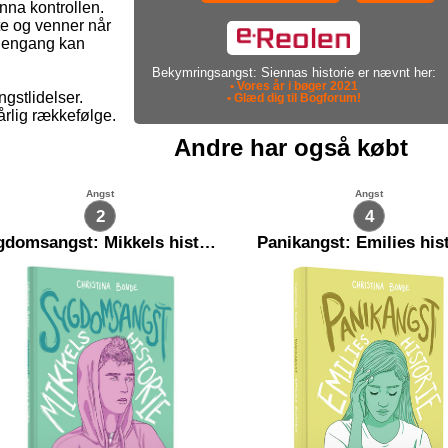
nna kontrollen.
te og venner når
e engang kan
Bekymringsangst: Siennas historie er nævnt her:
• Vores år i bøger 2021
gstlidelser.
• Glæd dig til Bogforum!
årlig rækkefølge.
Andre har også købt
Angst
Angst
2
4
Sygdomsangst: Mikkels historie
Panikangst: Emilies his