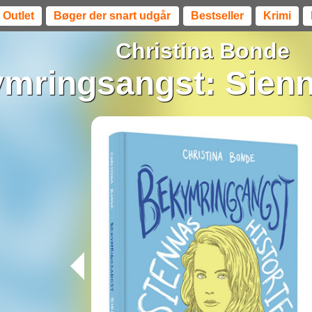
Outlet
Bøger der snart udgår
Bestseller
Krimi
Christina Bonde
mringsangst: Sienn