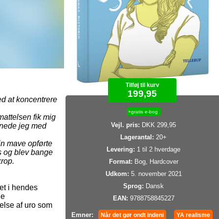
Tilføj til kurv
199,95
ed at koncentrere
+gratis e-bog
attelsen fik mig
Vejl. pris:
DKK 299,95
ågnede jeg med
Lagerantal:
20+
min mave opførte
Levering:
1 til 2 hverdage
as og blev bange
krop.
Format:
Bog, Hardcover
Udkom:
5. november 2021
Sprog:
Dansk
et i hendes
de
EAN:
9788758845227
lse af uro som
Emner:
Når det gør ondt indeni
YA realisme