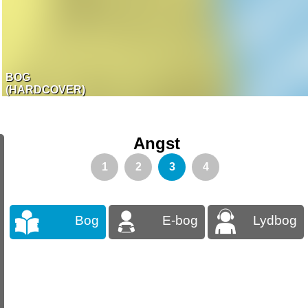
BOG
(HARDCOVER)
Angst
1
2
3
4
Bog
E-bog
Lydbog