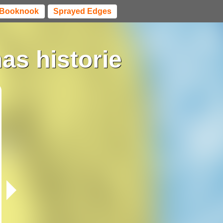
Booknook
Sprayed Edges
as historie