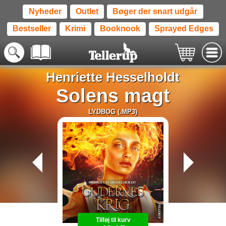
Nyheder
Outlet
Bøger der snart udgår
Bestseller
Krimi
Booknook
Sprayed Edges
Henriette Hesselholdt
Solens magt
LYDBOG (.MP3)
Tilføj til kurv