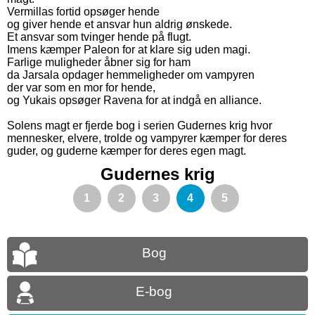
Vermillas fortid opsøger hende
og giver hende et ansvar hun aldrig ønskede.
Et ansvar som tvinger hende på flugt.
Imens kæmper Paleon for at klare sig uden magi.
Farlige muligheder åbner sig for ham
da Jarsala opdager hemmeligheder om vampyren
der var som en mor for hende,
og Yukais opsøger Ravena for at indgå en alliance.
Solens magt er fjerde bog i serien Gudernes krig hvor
mennesker, elvere, trolde og vampyrer kæmper for deres
guder, og guderne kæmper for deres egen magt.
Gudernes krig
1
2
3
4
5
Bog
E-bog