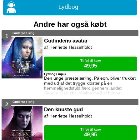
Lydbog
Andre har også købt
Gudernes krig
1
Gudindens avatar
Henriette Hesselholdt
Tilføj til kurv
49,95
Lydbog (.mp3)
Den unge præstelærling, Paleon, bliver trukket
med ud af det trygge kloster på en
hemmelighedsfuld færd gennem landet
Serelia. Han skal hjælpe med at bringe
elveren, Si’il, til gudinden Haias tempel hvor
Gudernes krig
hun har en vigtig plads at udfylde i den
2
lurende krig mellem guderne. Med sig har de
Den knuste gud
tre gamle krigskammerater der hver gemmer
Henriette Hesselholdt
på deres hemmeligheder, samt en ung kvinde
med en tilsværtet sjæl. Gudindens avatar er
første bog i seri
Tilføj til kurv
49,95