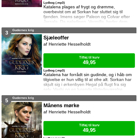
Lydbog (.mp3)
Katalena plages af frygt og drømme,
overbevist om at Sorkan har sluttet sig til
fjenden. Imens søger Paleon og Colvar efter
Jarsala. Da paladinen, Vermilla, beder dem
tage med på diplomatisk rejse, får de selskab
Gudernes krig
af en af fjendens tidligere soldater, Derell, der
3
er opslugt af hævntørst, og måske ikke bare er
Sjæleoffer
en almindelig dødelig. Rejsen fører dem først
Henriette Hesselholdt
til den røde ørken og senere langt om bag
fjendens linjer. Den knuste gud er a
Tilføj til kurv
49,95
Lydbog (.mp3)
Katalena har forrådt sin gudinde, og i håb om
tilgivelse er hun villig til at ofre alt. Sorkan har
skjult sig i ørkenbyen Hegal på flugt fra sig
selv, Vashi og en lurende tilstedeværelse.
Imens har Paleon fundet lykken, men tvinges
Gudernes krig
snart til et valg der vil afgøre resten af hans liv.
5
Derell har ikke opgivet sin hævn over Cairon,
Månens mørke
og Cairon har ikke glemt den mand der kan
Henriette Hesselholdt
betyde døden for selv en gud. Sjæleoffer er
tredje bog i seri
Tilføj til kurv
49,95