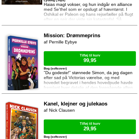
Lydbog (.mp3)
Haias magt vokser, og hun indgår en alliance
med Se’thel som er opslugt af hævntørst. I
Oshikal er Paleon og hans rejsefæller på flugt
efter en sejr der viste sig katastrofal. Så
katastrofal at Vermilla ikke ved hvordan hun
kan kæmpe videre uden at bringe sine venner
i fare. Håbløshed bringer dem til Paleons
Mission: Drømmeprins
barndomshjem, men selv her er de ikke i
Pernille Eybye
sikkerhed, og Jarsala er snart nødt til at
kæmpe for sin frihed og sjæl. Måne
Tilføj til kurv
99,95
Bog (softcover)
”Du godeste!” stønnede Simon, da jeg dagen
efter sad på Victorias værelse, og med
hovedet begravet i hendes hovedpude havde
fremlagt hver detalje af den foregående aften.
”Ja, jeg veeeed det!” stønnede jeg og
dunkede hovedet ned i puden. ”Åndssvagt,
åndssvagt, åndssvagt!” Jeg skulle aldrig have
Kanel, klejner og julekaos
ønsket mig Drømmeprinsen i
Nick Clausen
fødselsdagsgave. De hører til prinsesser, ikke
piger med konavnet Nor
Tilføj til kurv
29,95
Bog (softcover)