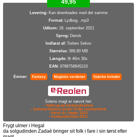
49,95
Levering:
Kan downloades med det samme
Format:
Lydbog, .mp3
Udkom:
18. september 2021
Sprog:
Dansk
Indlæst af:
Torben Sekov
Størrelse:
389,80 MB
Længde:
9t 46m 30s
EAN:
9788758845210
Emner:
Fantasy
Magiske verdener
Stærke kvinder
Solens magt er nævnt her:
• Tellerup på Fantasyfestival
• Sommerfantasy-serier til din sommerferie
• Vores år i bøger 2021
• Fantasyfestival 2021
Frygt ulmer i Hegal
da solgudinden Zadaè bringer sit folk i fare i sin tørst efter
magt.