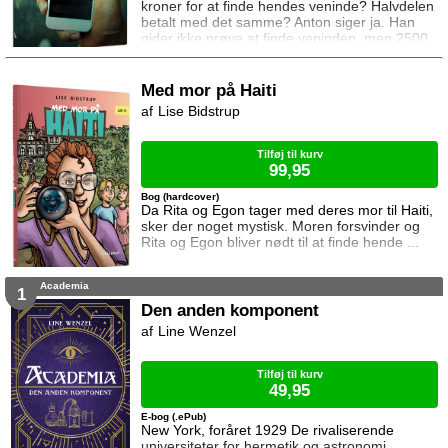
kroner for at finde hendes veninde? Halvdelen
betalt med det samme? Anton siger ja. Han
gider ikke prøve at finde veninden, men 2500
kroner er rigtig mange penge. Hvorfor skulle
han sige nej til dem? Desværre tager pigen
det ikke så pænt at Anton snyder. Hun
Med mor på Haiti
begynder at sende ham truende beskeder og
Lise Bidstrup
ubehagelige billeder. Flere af dem taget i
Antons hus. Hver besked afsluttes med
ordene:
Tilføj til kurv
99,95
Bog (hardcover)
Da Rita og Egon tager med deres mor til Haiti,
sker der noget mystisk. Moren forsvinder og
Rita og Egon bliver nødt til at finde hende ...
Academia
1
Den anden komponent
Line Wenzel
Tilføj til kurv
49,95
E-bog (.ePub)
New York, foråret 1929 De rivaliserende
universiteter for hermetik og astronomi