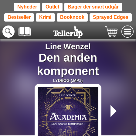
Nyheder
Outlet
Bøger der snart udgår
Bestseller
Krimi
Booknook
Sprayed Edges
Line Wenzel
Den anden
komponent
LYDBOG (.MP3)