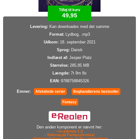
Tilføj til kurv
49,95
Levering:
Kan downloades med det samme
Format:
Lydbog, .mp3
Udkom:
18. september 2021
Sprog:
Dansk
Indlæst af:
Jesper Platz
Størrelse:
285,85 MB
Længde:
7t 9m 8s
EAN:
9788758845326
Emner:
Afsluttede serier
Boghandlerens bestseller
Fantasy
Den anden komponent er nævnt her:
• Academia 1-3
• Tellerup på Fantasyfestival
• Sommerfantasy-serier til din sommerferie