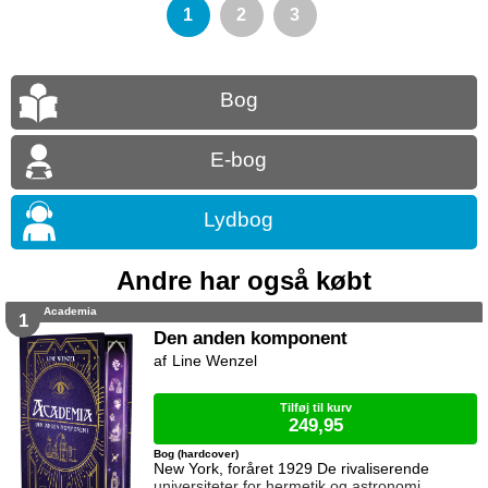
1
2
3
Bog
E-bog
Lydbog
Andre har også købt
Academia
1
Den anden komponent
Line Wenzel
Tilføj til kurv
249,95
Bog (hardcover)
New York, foråret 1929 De rivaliserende
universiteter for hermetik og astronomi