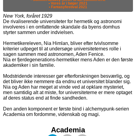
• Vores år i bøger 2021
• Fantasyfestival 2021
New York, foråret 1929
De rivaliserende universiteter for hermetik og astronomi
involveres i en omfattende skandale da byens domhus
styrter sammen under indvielsen.
Hermetikereleven, Nia Himlan, bliver efter tvivlsomme
kriterier udpeget til at undersøge universiteternes rolle i
sagen sammen med astronomen, Aden Fenice.
Nia er fjerdegenerations-hermetiker mens Aden er den første
akademiker i sin familie.
Modstridende interesser gør efterforskningen besværlig, og
det bliver ikke nemmere da endnu et universitet blander sig.
Nia og Aden har meget at vinde ved at opklare mysteriet,
men samtidig alt at miste, for universiteterne er mere optaget
af deres status end at finde sandheden.
Den anden komponent er første bind i alchemypunk-serien
Academia om fordomme, videnskab og magi.
Academia