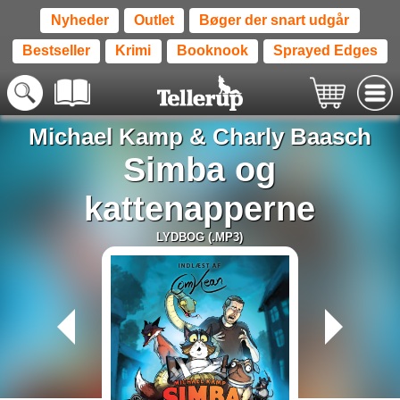
Nyheder
Outlet
Bøger der snart udgår
Bestseller
Krimi
Booknook
Sprayed Edges
Michael Kamp
&
Charly Baasch
Simba og
kattenapperne
LYDBOG (.MP3)