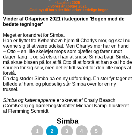
• Lærfest 2025
• Vores år i bøger 2021
• Godt nyt til børn der ikke orker kedelige bøger
Vinder af Orlaprisen 2021 i kategorien 'Bogen med de
bedste tegninger'
Meget er forandret for Simba.
Han er flyttet fra København hjem til Charlys mor, og skal nu
vænne sig til at være udekat. Men Charlys mor har en hund
– Otto – en lille skeløjet mops som bjæffer og farer rundt
dagen lang ... og så elsker han at snuse Simba bagi. Simba
må skrue bissen på for at få Otto til at forstå at han skal holde
snuden for sig selv, men det er lidt svært for den lille mops at
forstå.
En dag støder Simba på en ny udfordring. En stor fyr tager et
billede af ham, og pludselig står Simba over for en ny
trussel.
Simba og kattenapperne
er skrevet af Charly Baasch
(ComKean) og børnebogsforfatter Michael Kamp. Illustreret
af Flemming Schmidt.
Simba
1
2
3
4
5