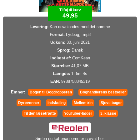
Tilføj til kurv
49,95
Levering:
Kan downloades med det samme
Format:
Lydbog, .mp3
Udkom:
30. juni 2021
Sprog:
Dansk
Indlæst af:
ComKean
Størrelse:
41,07 MB
Længde:
1t 5m 4s
EAN:
9788758845319
Emner:
Bogen til Bogdropperen
Boghandlerens bestseller
Dyrevenner
Indskoling
Mellemtrin
Sjove bøger
Til den læsetrætte
YouTuber-bøger
3. klasse
Simba og kattenapperne er nævnt her: