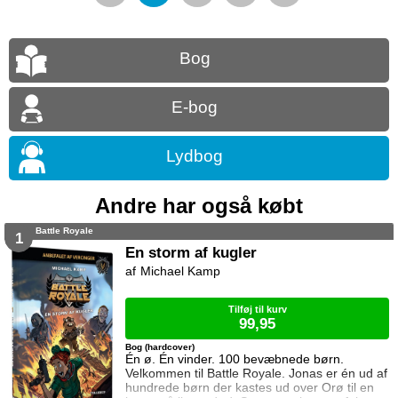
Bog
E-bog
Lydbog
Andre har også købt
Battle Royale
1
En storm af kugler
Michael Kamp
Tilføj til kurv
99,95
Bog (hardcover)
Én ø. Én vinder. 100 bevæbnede børn.
Velkommen til Battle Royale. Jonas er én ud af
hundrede børn der kastes ud over Orø til en