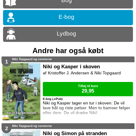
Bog
E-bog
Lydbog
Andre har også købt
Niki Topgaard og vennerne
1
Niki og Kasper i skoven
Kristoffer J. Andersen & Niki Topgaard
Tilføj til kurv
29,95
E-bog (.ePub)
Niki og Kasper tager en tur i skoven. De vil
lave bål og riste pølser. Men to bamser følger
efter dem. De vil dræbe Niki!
Niki Topgaard og vennerne
2
Niki og Simon på stranden