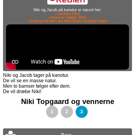
Niki og Jacob på kanotur er nævnt her:
• Lærfest 2025
• Vores år i bøger 2021
• Godt nyt til børn der ikke orker kedelige bøger
Niki og Jacob tager på kanotur.
De vil se en masse natur.
Men to bamser følger efter dem.
De vil dræbe Niki!
Niki Topgaard og vennerne
1
2
3