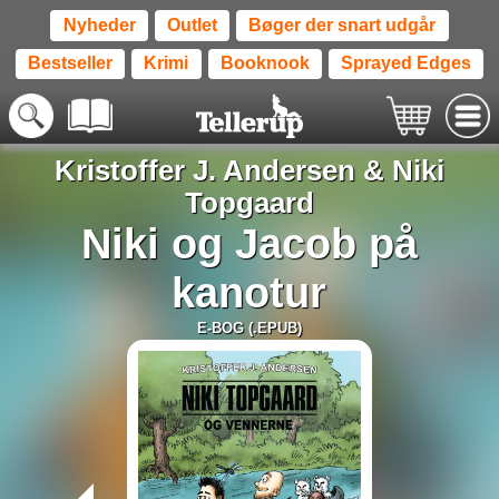
Nyheder
Outlet
Bøger der snart udgår
Bestseller
Krimi
Booknook
Sprayed Edges
Kristoffer J. Andersen
&
Niki
Topgaard
Niki og Jacob på
kanotur
E-BOG (.EPUB)