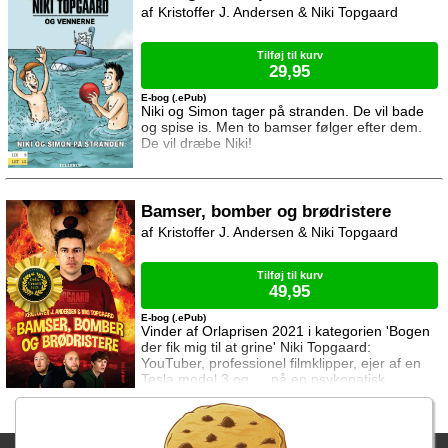
Kristoffer J. Andersen & Niki Topgaard
Tilføj til kurv
29,95
E-bog (.ePub)
Niki og Simon tager på stranden. De vil bade
og spise is. Men to bamser følger efter dem.
De vil dræbe Niki!
Bamser, bomber og brødristere
Kristoffer J. Andersen & Niki Topgaard
Tilføj til kurv
49,95
E-bog (.ePub)
Vinder af Orlaprisen 2021 i kategorien 'Bogen
der fik mig til at grine' Niki Topgaard:
YouTuber, professionel filmklipper, ejer af en
Tesla model 3 og … på en psykopatisk
bamses dødsliste. Af en eller anden grund
bliver Niki jagtet af en møgirriterende
psykopatbamse. Det er selvfølgelig kun en
bamse, så den er ikke sååå svær at slå ihjel.