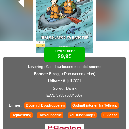
Tilføj til kurv
29,95
Levering:
Kan downloades med det samme
Format:
E-bog, .ePub (vandmærket)
Udkom:
8. juli 2021
Sprog:
Dansk
EAN:
9788758845067
Emner:
Bogen til Bogdropperen
Godnathistorier fra Tellerup
Højtlæsning
Ræveungerne
YouTuber-bøger
1. klasse