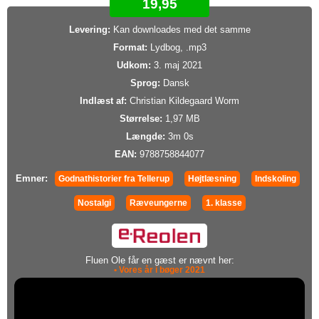
19,95
Levering:
Kan downloades med det samme
Format:
Lydbog, .mp3
Udkom:
3. maj 2021
Sprog:
Dansk
Indlæst af:
Christian Kildegaard Worm
Størrelse:
1,97 MB
Længde:
3m 0s
EAN:
9788758844077
Emner:
Godnathistorier fra Tellerup
Højtlæsning
Indskoling
Nostalgi
Ræveungerne
1. klasse
Fluen Ole får en gæst er nævnt her:
• Vores år i bøger 2021