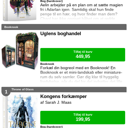
Bog (hardcover)
Aelin arbejder på en plan om at sætte magien
fri i Adarlan igen. Samtidig skal hun finde
penge til en hær, og hvor finder man dem?
Chaol har ikke opgivet håbet om at redde
Dorian. Det bliver dog konstant sværere at
Booknook
forsvare hvad der virker mere og mere som en
ønskedrøm, for prinsen lader til at have
Uglens boghandel
opgivet kampen. Manon plages af
samvittighedskvaler og presses fra alle sider.
På den ene står Overheksen og hertug
Perringto
Tilføj til kurv
449,95
Booknook
Forkæl din bogreol med en Booknook! En
Booknook er et mini-landskab eller miniature-
rum du selv samler. Gør dig klar til hyggelig
fordybelse, når du del for del indretter det lille
rum med de fineste detaljer. Med lukkede
Throne of Glass
sider passer booknooks perfekt til bogreolen,
1
og med det indbyggede lys, pynter den også i
Kongens forkæmper
mørke. I denne booknook går døren op og i til
Sarah J. Maas
uglens charmerende lille boghandel, som med
garanti har lige den bog du ik
Tilføj til kurv
199,95
Bog (hardcover)