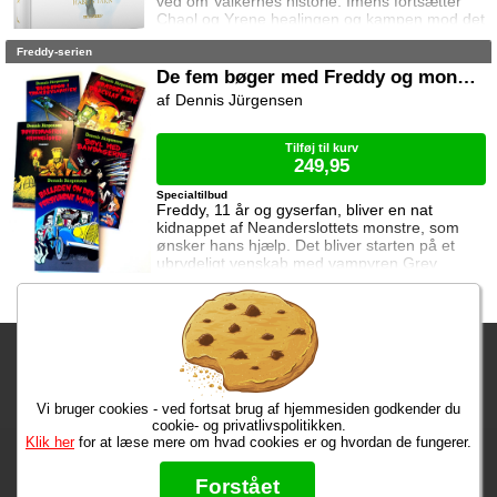
ved om Valkernes historie. Imens fortsætter
Chaol og Yrene healingen og kampen mod det
mystiske mørke som lurer inden i ham. Men
Freddy-serien
tiden er ved at rinde ud hvis de skal hjælpe
deres venner derhjemme.
De fem bøger med Freddy og monstrene
Dennis Jürgensen
Tilføj til kurv
249,95
Specialtilbud
Freddy, 11 år og gyserfan, bliver en nat
kidnappet af Neanderslottets monstre, som
ønsker hans hjælp. Det bliver starten på et
ubrydeligt venskab med vampyren Grev
Dracula, varulven Eddie, den hovedløse ridder
Sir Arthur Fieldstein, Frankenstein-uhyret
Boris, mumien Mummy og bøvsedragen Nitan.
Fragtgebyret er DKK 59,95 • Fragtgebyret bortfalder ved køb over
DKK 299,00
Vi bruger cookies - ved fortsat brug af hjemmesiden godkender du
Bestiller du i dag, har du dine varer på tirsdag!
cookie- og privatlivspolitikken.
Klik her
for at læse mere om hvad cookies er og hvordan de fungerer.
Max 50 kr.
Bøger til en 🐕
★★★★★
Forstået
Læs hvad vores kunder siger om os på Trustpilot