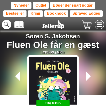
Nyheder
Outlet
Bøger der snart udgår
Bestseller
Krimi
Booknook
Sprayed Edges
Søren S. Jakobsen
Fluen Ole får en gæst
LYDBOG (.MP3)
Tilføj til kurv