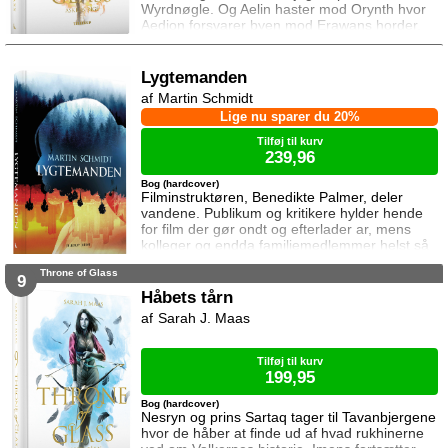
Wyrdnøgle. Og Aelin haster mod Orynth hvor
Aedion forsvarer byen mod Erawans horder.
Heldigvis er han ikke alene. Men kan deres
forbundsfæller overhovedet gøre en forskel
mod Erawans rædsler?
Lygtemanden
Martin Schmidt
Lige nu sparer du 20%
Tilføj til kurv
239,96
Bog (hardcover)
Filminstruktøren, Benedikte Palmer, deler
vandene. Publikum og kritikere hylder hende
for film der gør ondt og efterlader ar, mens
kolleger og endda familiemedlemmer helst så
hende forsvinde. Under en rejse til Los
Throne of Glass
Angeles bliver hun forgiftet og er tæt på at
9
miste livet. Da efterforskningen fortsætter
Håbets tårn
hjemme i Danmark, sender FBI den
Sarah J. Maas
nyuddannede agent April Biggs for at assistere
en dansk taskforce. Sporene dør ud, men så
tager sag
Tilføj til kurv
199,95
Bog (hardcover)
Nesryn og prins Sartaq tager til Tavanbjergene
hvor de håber at finde ud af hvad rukhinerne