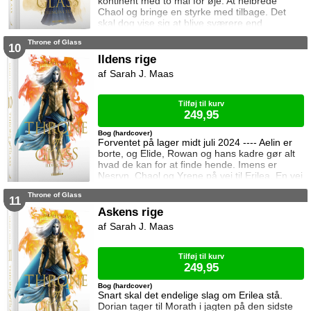
kontinent med to mål for øje: At helbrede
Chaol og bringe en styrke med tilbage. Det
skal dog vise sig at blive sværere end
forventet, for khaganen, det sydlige kontinents
Throne of Glass
mægtige leder, er i sorg og ønsker ikke at
10
træffe en beslutning her og nu. Da en healer
Ildens rige
bliver myrdet under mystiske omstændigheder,
Sarah J. Maas
frygter Chaol og Nesryn at Valkerne er fulgt
efter dem til syden.
Tilføj til kurv
249,95
Bog (hardcover)
Forventet på lager midt juli 2024 ---- Aelin er
borte, og Elide, Rowan og hans kadre gør alt
hvad de kan for at finde hende. Imens er
Nesryn, Chaol og Yrene på vej til Erilea. En vej
der fører dem forbi Chaols barndomshjem
Throne of Glass
hvor hans far er nådigherre. I Terrasen
11
kæmper Aedion mod Erawans fremrykkende
Askens rige
styrker og sin vrede over den aftale Aelin og
Sarah J. Maas
Lysandra har indgået. Og Dorian og Manon
må vælge om de vil lede efte
Tilføj til kurv
249,95
Bog (hardcover)
Snart skal det endelige slag om Erilea stå.
Dorian tager til Morath i jagten på den sidste