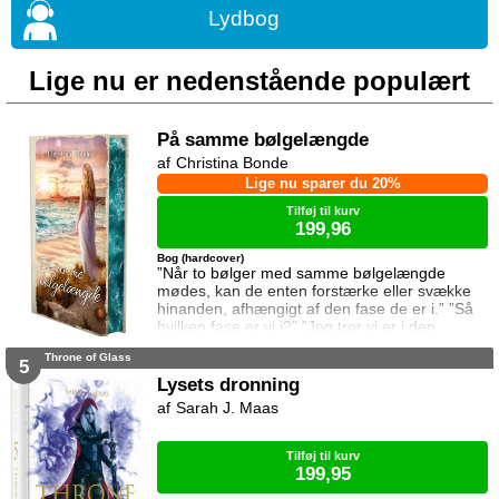
Lydbog
Lige nu er nedenstående populært
På samme bølgelængde
Christina Bonde
Lige nu sparer du 20%
Tilføj til kurv
199,96
Bog (hardcover)
”Når to bølger med samme bølgelængde
mødes, kan de enten forstærke eller svække
hinanden, afhængigt af den fase de er i.” ”Så
hvilken fase er vi i?” ”Jeg tror vi er i den
samme fase.” To ting er vigtige for Elina da
Throne of Glass
hun rejser til den lille ferieby ved kysten for at
5
sætte sin afdøde fars hus til salg. Salget skal
Lysets dronning
gå hurtigt, og hendes ophold skal være kort.
Sarah J. Maas
Elina har ikke besøgt byen siden hendes far
brød kontakten da hun var se
Tilføj til kurv
199,95