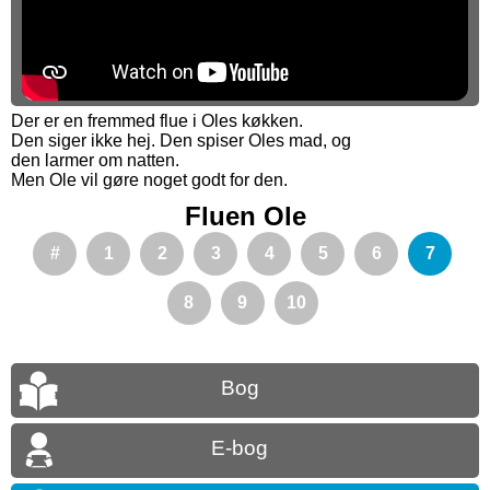
Der er en fremmed flue i Oles køkken.
Den siger ikke hej. Den spiser Oles mad, og
den larmer om natten.
Men Ole vil gøre noget godt for den.
Fluen Ole
#
1
2
3
4
5
6
7
8
9
10
Bog
E-bog