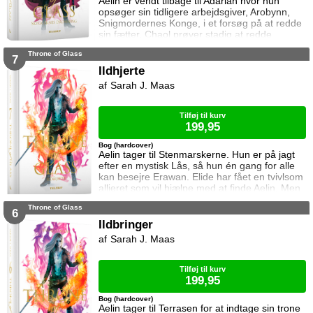
Aelin er vendt tilbage til Adarlan hvor hun
opsøger sin tidligere arbejdsgiver, Arobynn,
Snigmordernes Konge, i et forsøg på at redde
sin fætter. Chaol prøver stadig at redde
Dorian, men det bliver fortsat sværere som
Throne of Glass
tiden går. Dorian er nemlig nu i kongens magt
7
og orker ikke længere at kæmpe imod.
Ildhjerte
Samtidig står Manon i en svær situation.
Sarah J. Maas
Hertug Perrington har givet hende klare
ordrer, men skal hun følge dem eller give e
Tilføj til kurv
199,95
Bog (hardcover)
Aelin tager til Stenmarskerne. Hun er på jagt
efter en mystisk Lås, så hun én gang for alle
kan besejre Erawan. Elide har fået en tvivlsom
allieret som vil hjælpe med at finde Aelin. Men
for hvilken pris? Manon vågner i lænker og
Throne of Glass
aner ikke hvor hun befinder sig. Samtidig kan
6
Dorian ikke glemme heksen der hjalp ham i
Ildbringer
Rifthold.
Sarah J. Maas
Tilføj til kurv
199,95
Bog (hardcover)
Aelin tager til Terrasen for at indtage sin trone