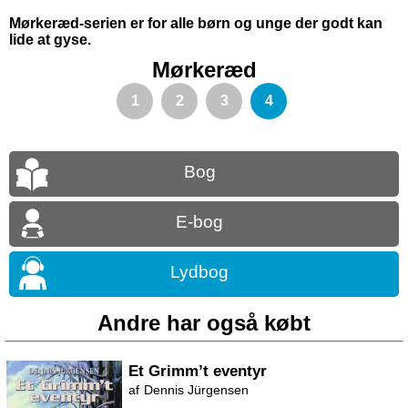
Mørkeræd-serien er for alle børn og unge der godt kan
lide at gyse.
Mørkeræd
1
2
3
4
Bog
E-bog
Lydbog
Andre har også købt
Et Grimm’t eventyr
Dennis Jürgensen