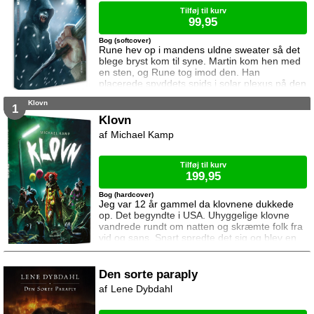
Førstepr
Tilføj til kurv
99,95
Bog (softcover)
Rune hev op i mandens uldne sweater så det
blege bryst kom til syne. Martin kom hen med
en sten, og Rune tog imod den. Han
placerede spyddets spids i solar plexus på den
livløse mand. "Hjertet sidder højere oppe,"
Klovn
hviskede Martin. "Det skal være lige i hjertet."
1
"Jeg kan ikke banke igennem ribbenene,"
Klovn
mumlede Rune og følte sig svimmel. "Jeg blive
Michael Kamp
nødt til at slå det skråt opad." Rune bed hårdt
sammen, lukkede øjnene og hævede
Tilføj til kurv
199,95
Bog (hardcover)
Jeg var 12 år gammel da klovnene dukkede
op. Det begyndte i USA. Uhyggelige klovne
vandrede rundt om natten og skræmte folk fra
vid og sans. Snart spredte det sig og blev en
hel epidemi. De nåede helt til Danmark. Endda
her til Ullerup. Aviserne havde konstant nye
'sjove' historier, enten med klovne der
Den sorte paraply
skræmte folk, eller klovne der blev overfaldet
Lene Dybdahl
af de skræmte. Langt de fleste var selvfølgelig
bare udklædte spøgefugle der synte