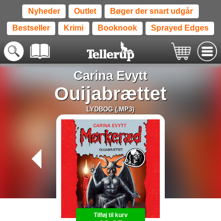
Nyheder
Outlet
Bøger der snart udgår
Bestseller
Krimi
Booknook
Sprayed Edges
Carina Evytt
Ouijabrættet
LYDBOG (.MP3)
Tilføj til kurv