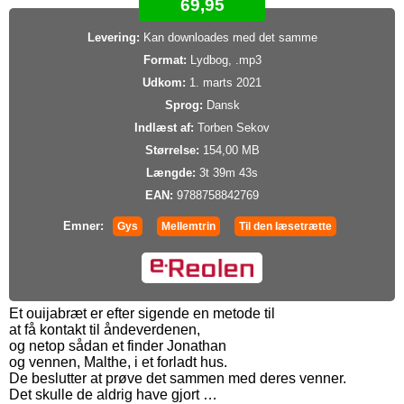
69,95
Levering:
Kan downloades med det samme
Format:
Lydbog, .mp3
Udkom:
1. marts 2021
Sprog:
Dansk
Indlæst af:
Torben Sekov
Størrelse:
154,00 MB
Længde:
3t 39m 43s
EAN:
9788758842769
Emner:
Gys
Mellemtrin
Til den læsetrætte
Et ouijabræt er efter sigende en metode til
at få kontakt til åndeverdenen,
og netop sådan et finder Jonathan
og vennen, Malthe, i et forladt hus.
De beslutter at prøve det sammen med deres venner.
Det skulle de aldrig have gjort …