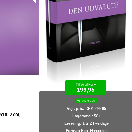
Tilføj til kurv
199,95
+gratis e-bog
Vejl. pris:
DKK 299,95
 til Xcor,
Lagerantal:
50+
Levering:
1 til 2 hverdage
Format:
Bog, Hardcover