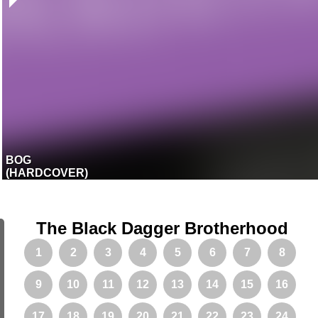
BOG
(HARDCOVER)
The Black Dagger Brotherhood
1
2
3
4
5
6
7
8
9
10
11
12
13
14
15
16
17
18
19
20
21
22
23
24