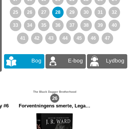
25
26
27
28
29
30
31
32
33
34
35
36
37
38
39
40
41
42
43
44
45
46
47
Bog
E-bog
Lydbog
The Black Dagger Brotherhood
26
y #6
Forventningens smerte, Legacy #3