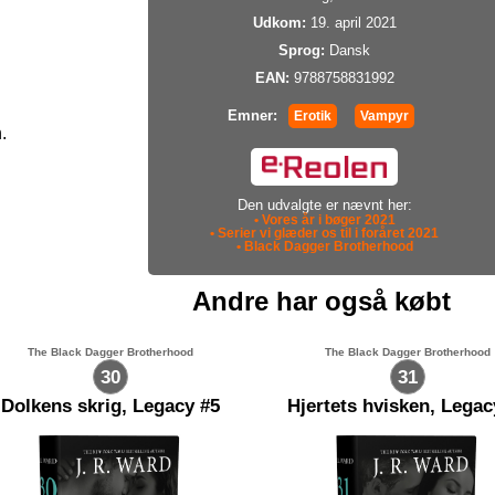
Udkom:
19. april 2021
Sprog:
Dansk
EAN:
9788758831992
Emner:
Erotik
Vampyr
.
Den udvalgte er nævnt her:
• Vores år i bøger 2021
• Serier vi glæder os til i foråret 2021
• Black Dagger Brotherhood
Andre har også købt
The Black Dagger Brotherhood
The Black Dagger Brotherhood
30
31
Dolkens skrig, Legacy #5
Hjertets hvisken, Legac