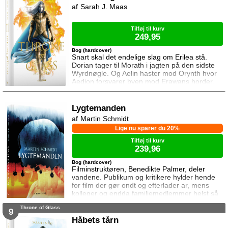
styrker og sin vrede over den aftale Aelin og
Sarah J. Maas
Lysandra har indgået. Og Dorian og Manon
må vælge om de vil lede efte
Tilføj til kurv
249,95
Bog (hardcover)
Snart skal det endelige slag om Erilea stå.
Dorian tager til Morath i jagten på den sidste
Wyrdnøgle. Og Aelin haster mod Orynth hvor
Aedion forsvarer byen mod Erawans horder.
Heldigvis er han ikke alene. Men kan deres
forbundsfæller overhovedet gøre en forskel
mod Erawans rædsler?
Lygtemanden
Martin Schmidt
Lige nu sparer du 20%
Tilføj til kurv
239,96
Bog (hardcover)
Filminstruktøren, Benedikte Palmer, deler
vandene. Publikum og kritikere hylder hende
for film der gør ondt og efterlader ar, mens
kolleger og endda familiemedlemmer helst så
hende forsvinde. Under en rejse til Los
Throne of Glass
Angeles bliver hun forgiftet og er tæt på at
9
miste livet. Da efterforskningen fortsætter
Håbets tårn
hjemme i Danmark, sender FBI den