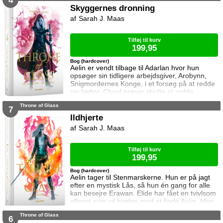
4
som han nu prøver at beskytte mere end før.
Skyggernes dronning
Dorian har lagt afstand til Chaol siden Chaol
Sarah J. Maas
opdagede hans magi. Han prøver at
undertrykke den, men kan ikke gøre
Tilføj til kurv
199,95
Bog (hardcover)
Aelin er vendt tilbage til Adarlan hvor hun
opsøger sin tidligere arbejdsgiver, Arobynn,
Snigmordernes Konge, i et forsøg på at redde
sin fætter. Chaol prøver stadig at redde
Dorian, men det bliver fortsat sværere som
Throne of Glass
tiden går. Dorian er nemlig nu i kongens magt
7
og orker ikke længere at kæmpe imod.
Ildhjerte
Samtidig står Manon i en svær situation.
Sarah J. Maas
Hertug Perrington har givet hende klare
ordrer, men skal hun følge dem eller give e
Tilføj til kurv
199,95
Bog (hardcover)
Aelin tager til Stenmarskerne. Hun er på jagt
efter en mystisk Lås, så hun én gang for alle
kan besejre Erawan. Elide har fået en tvivlsom
allieret som vil hjælpe med at finde Aelin. Men
for hvilken pris? Manon vågner i lænker og
Throne of Glass
aner ikke hvor hun befinder sig. Samtidig kan
6