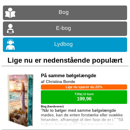
Bog
E-bog
Lydbog
Lige nu er nedenstående populært
På samme bølgelængde
Christina Bonde
Lige nu sparer du 20%
Tilføj til kurv
199,96
Bog (hardcover)
”Når to bølger med samme bølgelængde
mødes, kan de enten forstærke eller svække
hinanden, afhængigt af den fase de er i.” ”Så
hvilken fase er vi i?” ”Jeg tror vi er i den
samme fase.” To ting er vigtige for Elina da