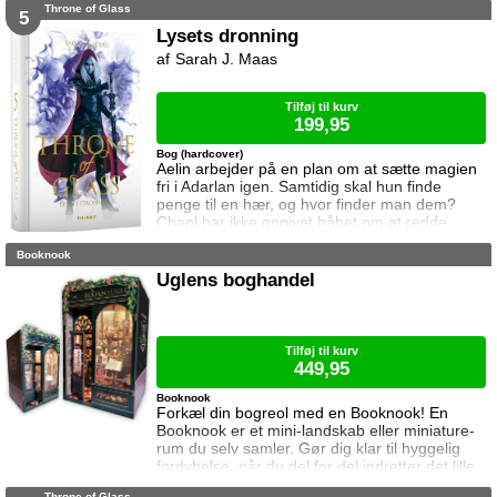
Throne of Glass
hun rejser til den lille ferieby ved kysten for at
5
sætte sin afdøde fars hus til salg. Salget skal
Lysets dronning
gå hurtigt, og hendes ophold skal være kort.
Sarah J. Maas
Elina har ikke besøgt byen siden hendes far
brød kontakten da hun var se
Tilføj til kurv
199,95
Bog (hardcover)
Aelin arbejder på en plan om at sætte magien
fri i Adarlan igen. Samtidig skal hun finde
penge til en hær, og hvor finder man dem?
Chaol har ikke opgivet håbet om at redde
Dorian. Det bliver dog konstant sværere at
Booknook
forsvare hvad der virker mere og mere som en
ønskedrøm, for prinsen lader til at have
Uglens boghandel
opgivet kampen. Manon plages af
samvittighedskvaler og presses fra alle sider.
På den ene står Overheksen og hertug
Perringto
Tilføj til kurv
449,95
Booknook
Forkæl din bogreol med en Booknook! En
Booknook er et mini-landskab eller miniature-
rum du selv samler. Gør dig klar til hyggelig
fordybelse, når du del for del indretter det lille
rum med de fineste detaljer. Med lukkede
Throne of Glass