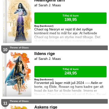
Healingens tårn
oprør. Den for længst hedengangne dronning,
Sarah J. Maas
Elena, sætter samtidig Celaena på en svær
opgave, og Celaena må søge hjælp for at løse
Tilføj til kurv
199,95
Bog (hardcover)
Chaol og Nesryn er rejst til det sydlige
kontinent med to mål for øje: At helbrede
Chaol og bringe en styrke med tilbage. Det
skal dog vise sig at blive sværere end
forventet, for khaganen, det sydlige kontinents
Throne of Glass
mægtige leder, er i sorg og ønsker ikke at
10
træffe en beslutning her og nu. Da en healer
Ildens rige
bliver myrdet under mystiske omstændigheder,
Sarah J. Maas
frygter Chaol og Nesryn at Valkerne er fulgt
efter dem til syden.
Tilføj til kurv
249,95
Bog (hardcover)
Forventet på lager midt juli 2024 ---- Aelin er
borte, og Elide, Rowan og hans kadre gør alt
hvad de kan for at finde hende. Imens er
Nesryn, Chaol og Yrene på vej til Erilea. En vej
der fører dem forbi Chaols barndomshjem
Throne of Glass
hvor hans far er nådigherre. I Terrasen
11
kæmper Aedion mod Erawans fremrykkende
Askens rige