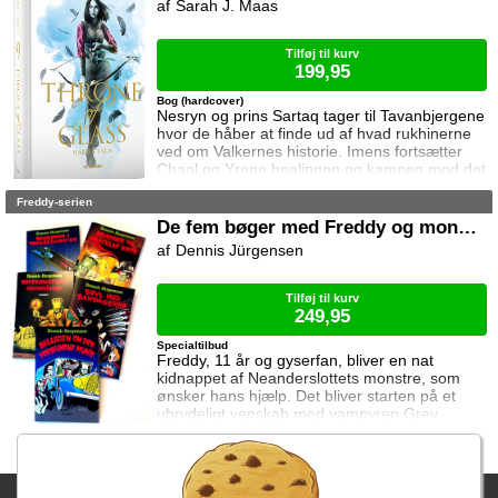
Sarah J. Maas
nyuddannede agent April Biggs for at assistere
en dansk taskforce. Sporene dør ud, men så
tager sag
Tilføj til kurv
199,95
Bog (hardcover)
Nesryn og prins Sartaq tager til Tavanbjergene
hvor de håber at finde ud af hvad rukhinerne
ved om Valkernes historie. Imens fortsætter
Chaol og Yrene healingen og kampen mod det
mystiske mørke som lurer inden i ham. Men
Freddy-serien
tiden er ved at rinde ud hvis de skal hjælpe
deres venner derhjemme.
De fem bøger med Freddy og monstrene
Dennis Jürgensen
Tilføj til kurv
249,95
Specialtilbud
Freddy, 11 år og gyserfan, bliver en nat
kidnappet af Neanderslottets monstre, som
ønsker hans hjælp. Det bliver starten på et
ubrydeligt venskab med vampyren Grev
Dracula, varulven Eddie, den hovedløse ridder
Sir Arthur Fieldstein, Frankenstein-uhyret
Boris, mumien Mummy og bøvsedragen Nitan.
Fragtgebyret er DKK 59,95 • Fragtgebyret bortfalder ved køb over