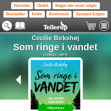
Nyheder
Outlet
Bøger der snart udgår
Bestseller
Krimi
Booknook
Sprayed Edges
Cecilie Birkshøj
Som ringe i vandet
LYDBOG (.MP3)
Tilføj til kurv