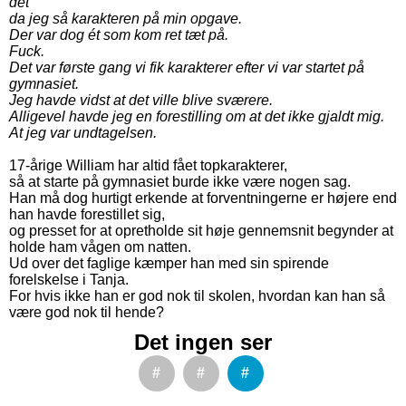
det
da jeg så karakteren på min opgave.
Der var dog ét som kom ret tæt på.
Fuck.
Det var første gang vi fik karakterer efter vi var startet på
gymnasiet.
Jeg havde vidst at det ville blive sværere.
Alligevel havde jeg en forestilling om at det ikke gjaldt mig.
At jeg var undtagelsen.
17-årige William har altid fået topkarakterer,
så at starte på gymnasiet burde ikke være nogen sag.
Han må dog hurtigt erkende at forventningerne er højere end
han havde forestillet sig,
og presset for at opretholde sit høje gennemsnit begynder at
holde ham vågen om natten.
Ud over det faglige kæmper han med sin spirende
forelskelse i Tanja.
For hvis ikke han er god nok til skolen, hvordan kan han så
være god nok til hende?
Det ingen ser
#
#
#