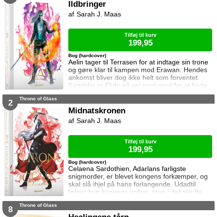
Dorian ikke glemme heksen der hjalp ham i
Ildbringer
Rifthold.
Sarah J. Maas
Tilføj til kurv
199,95
Bog (hardcover)
Aelin tager til Terrasen for at indtage sin trone
og gøre klar til kampen mod Erawan. Hendes
ankomst bliver dog ikke helt som forventet.
Samtidig er Elide på vej mod nord for at finde
Aelin og Celaena Sardothien. Oakwaldskoven
Throne of Glass
er dog stor, og det er nemt at fare vild. Særligt
2
når nogen følger efter én. Dorian forsøger at
Midnatskronen
affinde sig med sin nye rolle, men får større
Sarah J. Maas
problemer at kæmpe mod, og Manon byder
fortsat sin bedstem
Tilføj til kurv
199,95
Bog (hardcover)
Celaena Sardothien, Adarlans farligste
snigmorder, er blevet kongens forkæmper, og
skal slå ihjel på hans forlangende. Udadtil
følger hun kongens ordrer, men i det skjulte
modarbejder hun ham. Det bliver dog stadig
Throne of Glass
sværere at forsvare gerningerne over for
8
vennerne, der intet kender til hendes private