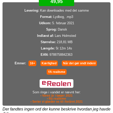
49,95
Levering:
Kan downloades med det samme
Format:
Lydbog, .mp3
Udkom:
5. februar 2021
Sprog:
Dansk
Indlæst af:
Lars Holmsted
Størrelse:
218,81 MB
Længde:
5t 12m 14s
EAN:
9788758842363
Emner:
16+
Kærlighed
Når det gør ondt indeni
YA realisme
Som ringe i vandet er nævnt her:
• Vores år i bøger 2021
• Rå realisme
• Serier vi glæder os til i foråret 2021
Der fandtes ingen ord der kunne beskrive hvordan jeg havde