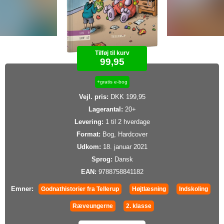
Tilføj til kurv
99,95
+gratis e-bog
Vejl. pris:
DKK 199,95
Lagerantal:
20+
Levering:
1 til 2 hverdage
Format:
Bog, Hardcover
Udkom:
18. januar 2021
Sprog:
Dansk
EAN:
9788758841182
Emner:
Godnathistorier fra Tellerup
Højtlæsning
Indskoling
Ræveungerne
2. klasse