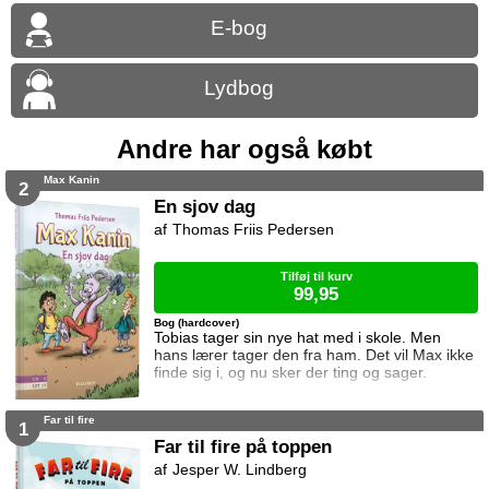
E-bog
Lydbog
Andre har også købt
Max Kanin
2
En sjov dag
Thomas Friis Pedersen
Tilføj til kurv
99,95
Bog (hardcover)
Tobias tager sin nye hat med i skole. Men
hans lærer tager den fra ham. Det vil Max ikke
finde sig i, og nu sker der ting og sager.
Far til fire
1
Far til fire på toppen
Jesper W. Lindberg