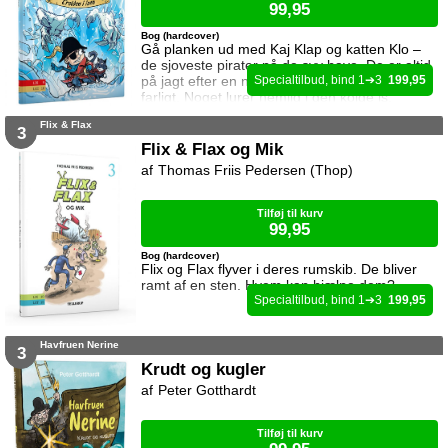
99,95
Bog (hardcover)
Gå planken ud med Kaj Klap og katten Klo –
de sjoveste pirater på de syv have. De er altid
på jagt efter en ny skat, men det kan være
1
3
199,95
farligt. Noget lurer nemlig i den kolde is.
Flix & Flax
3
Flix & Flax og Mik
Thomas Friis Pedersen (Thop)
Tilføj til kurv
99,95
Bog (hardcover)
Flix og Flax flyver i deres rumskib. De bliver
ramt af en sten. Hvem kan hjælpe dem?
1
3
199,95
Havfruen Nerine
3
Krudt og kugler
Peter Gotthardt
Tilføj til kurv