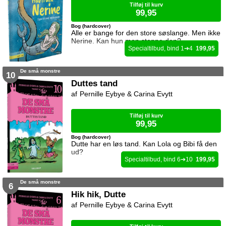
Tilføj til kurv
99,95
Bog (hardcover)
Alle er bange for den store søslange. Men ikke
Nerine. Kan hun mon stoppe den?
1
4
199,95
De små monstre
10
Duttes tand
Pernille Eybye & Carina Evytt
Tilføj til kurv
99,95
Bog (hardcover)
Dutte har en løs tand. Kan Lola og Bibi få den
ud?
6
10
199,95
De små monstre
6
Hik hik, Dutte
Pernille Eybye & Carina Evytt