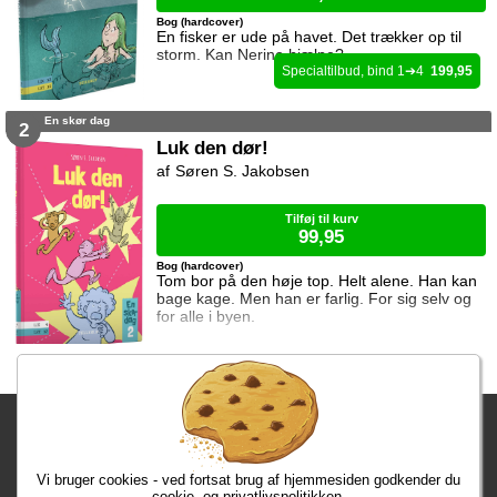
Bog (hardcover)
En fisker er ude på havet. Det trækker op til
storm. Kan Nerine hjælpe?
1
4
199,95
En skør dag
2
Luk den dør!
Søren S. Jakobsen
Tilføj til kurv
99,95
Bog (hardcover)
Tom bor på den høje top. Helt alene. Han kan
bage kage. Men han er farlig. For sig selv og
for alle i byen.
Fragtgebyret er DKK 59,95 • Fragtgebyret bortfalder ved køb over
DKK 299,00
Vi bruger cookies - ved fortsat brug af hjemmesiden godkender du
Bestiller du inden kl. 13:00 har du dine varer i morgen!
cookie- og privatlivspolitikken.