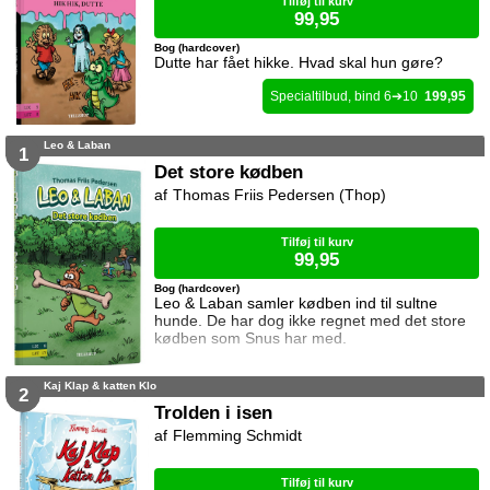
Tilføj til kurv
99,95
Bog (hardcover)
Dutte har fået hikke. Hvad skal hun gøre?
6
10
199,95
Leo & Laban
1
Det store kødben
Thomas Friis Pedersen (Thop)
Tilføj til kurv
99,95
Bog (hardcover)
Leo & Laban samler kødben ind til sultne
hunde. De har dog ikke regnet med det store
kødben som Snus har med.
Kaj Klap & katten Klo
2
Trolden i isen
Flemming Schmidt
Tilføj til kurv