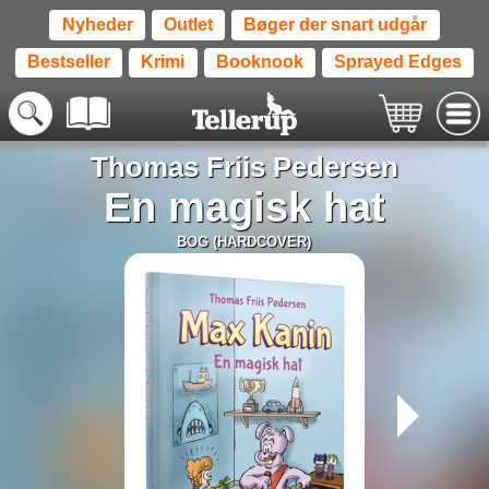
Nyheder
Outlet
Bøger der snart udgår
Bestseller
Krimi
Booknook
Sprayed Edges
Thomas Friis Pedersen
En magisk hat
BOG (HARDCOVER)