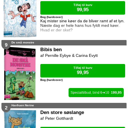
Tilføj til kurv
99,95
Bog (hardcover)
Kaj mister sine køer da de bliver ramt af et lyn.
Næste dag er hele hans hus fyldt med køer.
Hvad er der sket?
De små monstre
9
Bibis ben
Pernille Eybye & Carina Evytt
Tilføj til kurv
99,95
Bog (hardcover)
6
10
199,95
Havfruen Nerine
2
Den store søslange
Peter Gotthardt