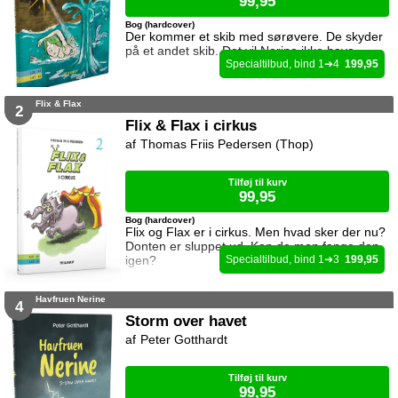
99,95
Bog (hardcover)
Der kommer et skib med sørøvere. De skyder
på et andet skib. Det vil Nerine ikke have.
1
4
199,95
Flix & Flax
2
Flix & Flax i cirkus
Thomas Friis Pedersen (Thop)
Tilføj til kurv
99,95
Bog (hardcover)
Flix og Flax er i cirkus. Men hvad sker der nu?
Donten er sluppet ud. Kan de mon fange den
igen?
1
3
199,95
Havfruen Nerine
4
Storm over havet
Peter Gotthardt
Tilføj til kurv
99,95