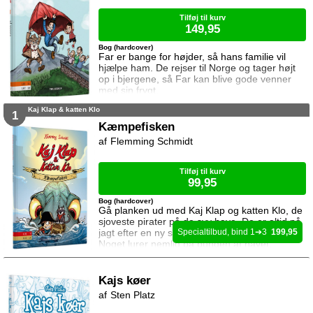
Tilføj til kurv
149,95
Bog (hardcover)
Far er bange for højder, så hans familie vil
hjælpe ham. De rejser til Norge og tager højt
op i bjergene, så Far kan blive gode venner
med sin frygt.
Kaj Klap & katten Klo
1
Kæmpefisken
Flemming Schmidt
Tilføj til kurv
99,95
Bog (hardcover)
Gå planken ud med Kaj Klap og katten Klo, de
sjoveste pirater på de syv have. De er altid på
jagt efter en ny skat, men det kan være farligt.
1
3
199,95
Noget lurer nemlig på bunden af havet.
Kajs køer
Sten Platz