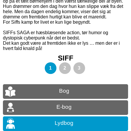
op på et fælt børnehjem i den værst tænkelige del af byen.
Hun drømmer om den dag hvor hun kan slippe væk fra det
hele. Men da dagen endelig kommer, viser det sig at
drømme om fremtiden hurtigt kan blive et mareridt.
For Siffs kamp for livet er kun lige begyndt.
SIFFs SAGA er hæsblæsende action, tør humor og
dystopisk cyberpunk når det er bedst.
Det kan godt være at fremtiden ikke er lys … men der er i
hvert fald knald på!
SIFF
1
2
3
Bog
E-bog
Lydbog