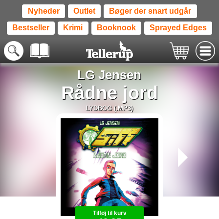
Nyheder
Outlet
Bøger der snart udgår
Bestseller
Krimi
Booknook
Sprayed Edges
LG Jensen
Rådne jord
LYDBOG (.MP3)
Tilføj til kurv