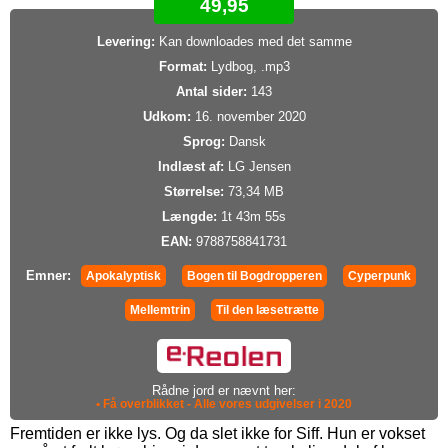
49,95
Levering:
Kan downloades med det samme
Format:
Lydbog, .mp3
Antal sider:
143
Udkom:
16. november 2020
Sprog:
Dansk
Indlæst af:
LG Jensen
Størrelse:
73,34 MB
Længde:
1t 43m 55s
EAN:
9788758841731
Emner:
Apokalyptisk
Bogen til Bogdropperen
Cyperpunk
Mellemtrin
Til den læsetrætte
Rådne jord er nævnt her:
• Få overblikket - Alle vores udgivelser i 2020
Fremtiden er ikke lys. Og da slet ikke for Siff. Hun er vokset