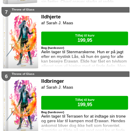
sin fætter. Chaol prøver stadig at redde
Dorian, men det bliver fortsat sværere som
Throne of Glass
tiden går. Dorian er nemlig nu i kongens magt
7
og orker ikke længere at kæmpe imod.
Ildhjerte
Samtidig står Manon i en svær situation.
Sarah J. Maas
Hertug Perrington har givet hende klare
ordrer, men skal hun følge dem eller give e
Tilføj til kurv
199,95
Bog (hardcover)
Aelin tager til Stenmarskerne. Hun er på jagt
efter en mystisk Lås, så hun én gang for alle
kan besejre Erawan. Elide har fået en tvivlsom
allieret som vil hjælpe med at finde Aelin. Men
for hvilken pris? Manon vågner i lænker og
Throne of Glass
aner ikke hvor hun befinder sig. Samtidig kan
6
Dorian ikke glemme heksen der hjalp ham i
Ildbringer
Rifthold.
Sarah J. Maas
Tilføj til kurv
199,95
Bog (hardcover)
Aelin tager til Terrasen for at indtage sin trone
og gøre klar til kampen mod Erawan. Hendes
ankomst bliver dog ikke helt som forventet.
Samtidig er Elide på vej mod nord for at finde