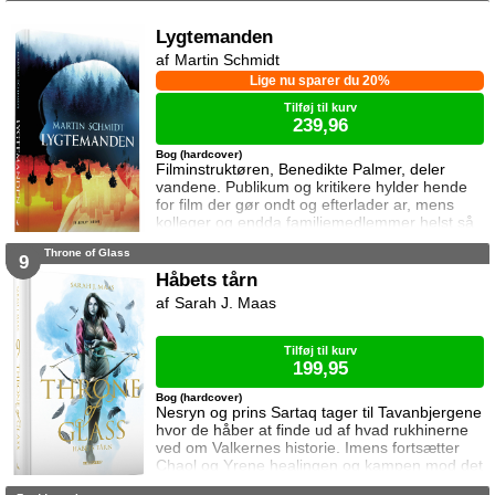
forbundsfæller overhovedet gøre en forskel
mod Erawans rædsler?
Lygtemanden
Martin Schmidt
Lige nu sparer du 20%
Tilføj til kurv
239,96
Bog (hardcover)
Filminstruktøren, Benedikte Palmer, deler
vandene. Publikum og kritikere hylder hende
for film der gør ondt og efterlader ar, mens
kolleger og endda familiemedlemmer helst så
hende forsvinde. Under en rejse til Los
Throne of Glass
Angeles bliver hun forgiftet og er tæt på at
9
miste livet. Da efterforskningen fortsætter
Håbets tårn
hjemme i Danmark, sender FBI den
Sarah J. Maas
nyuddannede agent April Biggs for at assistere
en dansk taskforce. Sporene dør ud, men så
tager sag
Tilføj til kurv
199,95
Bog (hardcover)
Nesryn og prins Sartaq tager til Tavanbjergene
hvor de håber at finde ud af hvad rukhinerne
ved om Valkernes historie. Imens fortsætter
Chaol og Yrene healingen og kampen mod det
mystiske mørke som lurer inden i ham. Men