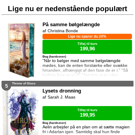
Lige nu er nedenstående populært
På samme bølgelængde
Christina Bonde
Lige nu sparer du 20%
Tilføj til kurv
199,96
Bog (hardcover)
”Når to bølger med samme bølgelængde
mødes, kan de enten forstærke eller svække
hinanden, afhængigt af den fase de er i.” ”Så
hvilken fase er vi i?” ”Jeg tror vi er i den
samme fase.” To ting er vigtige for Elina da
Throne of Glass
hun rejser til den lille ferieby ved kysten for at
5
sætte sin afdøde fars hus til salg. Salget skal
Lysets dronning
gå hurtigt, og hendes ophold skal være kort.
Sarah J. Maas
Elina har ikke besøgt byen siden hendes far
brød kontakten da hun var se
Tilføj til kurv
199,95
Bog (hardcover)
Aelin arbejder på en plan om at sætte magien
fri i Adarlan igen. Samtidig skal hun finde