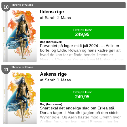
forventet, for khaganen, det sydlige kontinents
Throne of Glass
mægtige leder, er i sorg og ønsker ikke at
10
træffe en beslutning her og nu. Da en healer
Ildens rige
bliver myrdet under mystiske omstændigheder,
Sarah J. Maas
frygter Chaol og Nesryn at Valkerne er fulgt
efter dem til syden.
Tilføj til kurv
249,95
Bog (hardcover)
Forventet på lager midt juli 2024 ---- Aelin er
borte, og Elide, Rowan og hans kadre gør alt
hvad de kan for at finde hende. Imens er
Nesryn, Chaol og Yrene på vej til Erilea. En vej
der fører dem forbi Chaols barndomshjem
Throne of Glass
hvor hans far er nådigherre. I Terrasen
11
kæmper Aedion mod Erawans fremrykkende
Askens rige
styrker og sin vrede over den aftale Aelin og
Sarah J. Maas
Lysandra har indgået. Og Dorian og Manon
må vælge om de vil lede efte
Tilføj til kurv
249,95
Bog (hardcover)
Snart skal det endelige slag om Erilea stå.
Dorian tager til Morath i jagten på den sidste
Wyrdnøgle. Og Aelin haster mod Orynth hvor
Aedion forsvarer byen mod Erawans horder.
Heldigvis er han ikke alene. Men kan deres