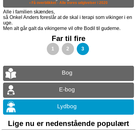
• Få overblikket - Alle vores udgivelser i 2020
Alle i familien skændes,
så Onkel Anders foreslår at de skal i terapi som vikinger i en
uge.
Men alt går galt da vikingerne vil ofre Bodil til guderne.
Far til fire
1
2
3
Bog
E-bog
Lydbog
Lige nu er nedenstående populært