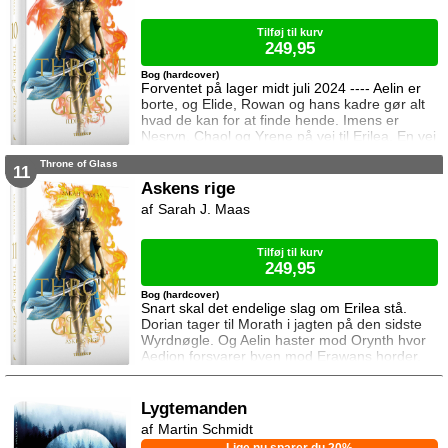
efter dem til syden.
Tilføj til kurv
249,95
Bog (hardcover)
Forventet på lager midt juli 2024 ---- Aelin er
borte, og Elide, Rowan og hans kadre gør alt
hvad de kan for at finde hende. Imens er
Nesryn, Chaol og Yrene på vej til Erilea. En vej
der fører dem forbi Chaols barndomshjem
Throne of Glass
hvor hans far er nådigherre. I Terrasen
11
kæmper Aedion mod Erawans fremrykkende
Askens rige
styrker og sin vrede over den aftale Aelin og
Sarah J. Maas
Lysandra har indgået. Og Dorian og Manon
må vælge om de vil lede efte
Tilføj til kurv
249,95
Bog (hardcover)
Snart skal det endelige slag om Erilea stå.
Dorian tager til Morath i jagten på den sidste
Wyrdnøgle. Og Aelin haster mod Orynth hvor
Aedion forsvarer byen mod Erawans horder.
Heldigvis er han ikke alene. Men kan deres
forbundsfæller overhovedet gøre en forskel
mod Erawans rædsler?
Lygtemanden
Martin Schmidt
Lige nu sparer du 20%