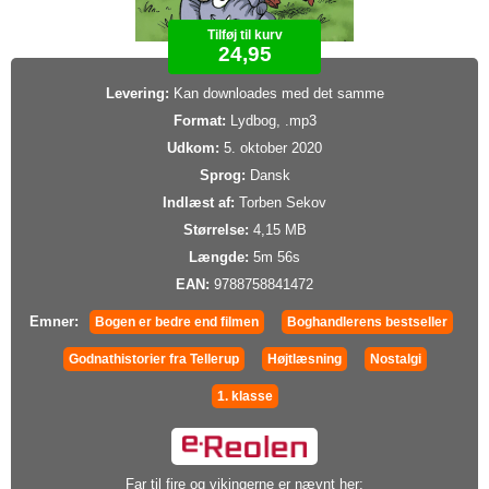
Tilføj til kurv
24,95
Levering:
Kan downloades med det samme
Format:
Lydbog, .mp3
Udkom:
5. oktober 2020
Sprog:
Dansk
Indlæst af:
Torben Sekov
Størrelse:
4,15 MB
Længde:
5m 56s
EAN:
9788758841472
Emner:
Bogen er bedre end filmen
Boghandlerens bestseller
Godnathistorier fra Tellerup
Højtlæsning
Nostalgi
1. klasse
Far til fire og vikingerne er nævnt her: