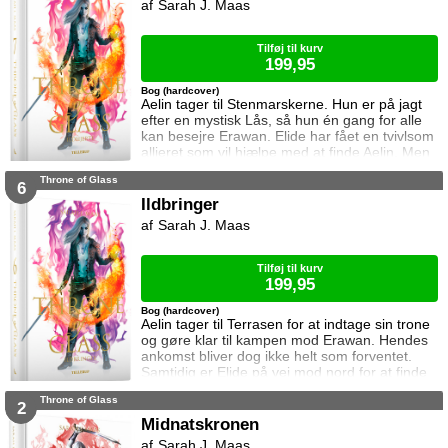
Sarah J. Maas
Hertug Perrington har givet hende klare
ordrer, men skal hun følge dem eller give e
Tilføj til kurv
199,95
Bog (hardcover)
Aelin tager til Stenmarskerne. Hun er på jagt
efter en mystisk Lås, så hun én gang for alle
kan besejre Erawan. Elide har fået en tvivlsom
allieret som vil hjælpe med at finde Aelin. Men
for hvilken pris? Manon vågner i lænker og
Throne of Glass
aner ikke hvor hun befinder sig. Samtidig kan
6
Dorian ikke glemme heksen der hjalp ham i
Ildbringer
Rifthold.
Sarah J. Maas
Tilføj til kurv
199,95
Bog (hardcover)
Aelin tager til Terrasen for at indtage sin trone
og gøre klar til kampen mod Erawan. Hendes
ankomst bliver dog ikke helt som forventet.
Samtidig er Elide på vej mod nord for at finde
Aelin og Celaena Sardothien. Oakwaldskoven
Throne of Glass
er dog stor, og det er nemt at fare vild. Særligt
2
når nogen følger efter én. Dorian forsøger at
Midnatskronen
affinde sig med sin nye rolle, men får større
Sarah J. Maas