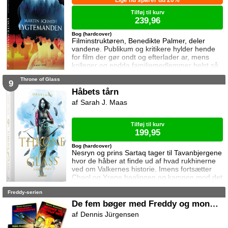
Tilføj til kurv
239,96
Bog (hardcover)
Filminstruktøren, Benedikte Palmer, deler
vandene. Publikum og kritikere hylder hende
for film der gør ondt og efterlader ar, mens
kolleger og endda familiemedlemmer helst så
hende forsvinde. Under en rejse til Los
Throne of Glass
Angeles bliver hun forgiftet og er tæt på at
9
miste livet. Da efterforskningen fortsætter
Håbets tårn
hjemme i Danmark, sender FBI den
Sarah J. Maas
nyuddannede agent April Biggs for at assistere
en dansk taskforce. Sporene dør ud, men så
tager sag
Tilføj til kurv
199,95
Bog (hardcover)
Nesryn og prins Sartaq tager til Tavanbjergene
hvor de håber at finde ud af hvad rukhinerne
ved om Valkernes historie. Imens fortsætter
Chaol og Yrene healingen og kampen mod det
mystiske mørke som lurer inden i ham. Men
Freddy-serien
tiden er ved at rinde ud hvis de skal hjælpe
deres venner derhjemme.
De fem bøger med Freddy og monstrene
Dennis Jürgensen