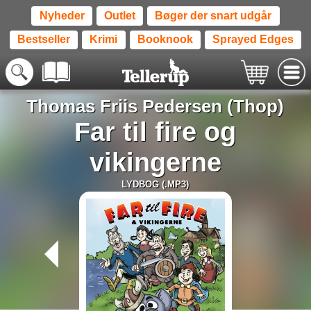
Nyheder
Outlet
Bøger der snart udgår
Bestseller
Krimi
Booknook
Sprayed Edges
Thomas Friis Pedersen (Thop)
Far til fire og
vikingerne
LYDBOG (.MP3)