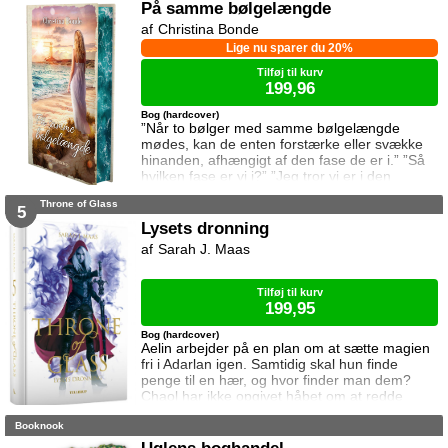
På samme bølgelængde
Christina Bonde
Lige nu sparer du 20%
Tilføj til kurv
199,96
Bog (hardcover)
”Når to bølger med samme bølgelængde
mødes, kan de enten forstærke eller svække
hinanden, afhængigt af den fase de er i.” ”Så
hvilken fase er vi i?” ”Jeg tror vi er i den
samme fase.” To ting er vigtige for Elina da
Throne of Glass
hun rejser til den lille ferieby ved kysten for at
5
sætte sin afdøde fars hus til salg. Salget skal
Lysets dronning
gå hurtigt, og hendes ophold skal være kort.
Sarah J. Maas
Elina har ikke besøgt byen siden hendes far
brød kontakten da hun var se
Tilføj til kurv
199,95
Bog (hardcover)
Aelin arbejder på en plan om at sætte magien
fri i Adarlan igen. Samtidig skal hun finde
penge til en hær, og hvor finder man dem?
Chaol har ikke opgivet håbet om at redde
Dorian. Det bliver dog konstant sværere at
Booknook
forsvare hvad der virker mere og mere som en
ønskedrøm, for prinsen lader til at have