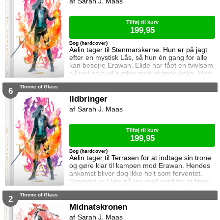
Sarah J. Maas
Hertug Perrington har givet hende klare
ordrer, men skal hun følge dem eller give e
Tilføj til kurv
199,95
Bog (hardcover)
Aelin tager til Stenmarskerne. Hun er på jagt
efter en mystisk Lås, så hun én gang for alle
kan besejre Erawan. Elide har fået en tvivlsom
allieret som vil hjælpe med at finde Aelin. Men
for hvilken pris? Manon vågner i lænker og
Throne of Glass
aner ikke hvor hun befinder sig. Samtidig kan
6
Dorian ikke glemme heksen der hjalp ham i
Ildbringer
Rifthold.
Sarah J. Maas
Tilføj til kurv
199,95
Bog (hardcover)
Aelin tager til Terrasen for at indtage sin trone
og gøre klar til kampen mod Erawan. Hendes
ankomst bliver dog ikke helt som forventet.
Samtidig er Elide på vej mod nord for at finde
Aelin og Celaena Sardothien. Oakwaldskoven
Throne of Glass
er dog stor, og det er nemt at fare vild. Særligt
2
når nogen følger efter én. Dorian forsøger at
Midnatskronen
affinde sig med sin nye rolle, men får større
Sarah J. Maas