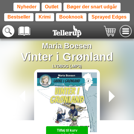
Nyheder
Outlet
Bøger der snart udgår
Bestseller
Krimi
Booknook
Sprayed Edges
Maria Boesen
Vinter i Grønland
LYDBOG (.MP3)
Tilføj til kurv