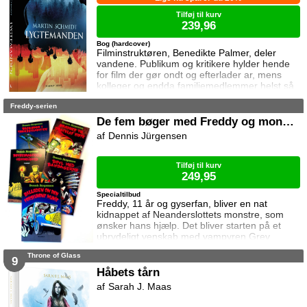
Tilføj til kurv
239,96
Bog (hardcover)
Filminstruktøren, Benedikte Palmer, deler
vandene. Publikum og kritikere hylder hende
for film der gør ondt og efterlader ar, mens
kolleger og endda familiemedlemmer helst så
hende forsvinde. Under en rejse til Los
Freddy-serien
Angeles bliver hun forgiftet og er tæt på at
miste livet. Da efterforskningen fortsætter
De fem bøger med Freddy og monstrene
hjemme i Danmark, sender FBI den
Dennis Jürgensen
nyuddannede agent April Biggs for at assistere
en dansk taskforce. Sporene dør ud, men så
tager sag
Tilføj til kurv
249,95
Specialtilbud
Freddy, 11 år og gyserfan, bliver en nat
kidnappet af Neanderslottets monstre, som
ønsker hans hjælp. Det bliver starten på et
ubrydeligt venskab med vampyren Grev
Dracula, varulven Eddie, den hovedløse ridder
Throne of Glass
Sir Arthur Fieldstein, Frankenstein-uhyret
9
Boris, mumien Mummy og bøvsedragen Nitan.
Håbets tårn
Sarah J. Maas