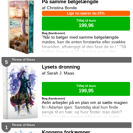
På samme bølgelængde
Christina Bonde
Lige nu sparer du 20%
Tilføj til kurv
199,96
Bog (hardcover)
”Når to bølger med samme bølgelængde
mødes, kan de enten forstærke eller svække
hinanden, afhængigt af den fase de er i.” ”Så
hvilken fase er vi i?” ”Jeg tror vi er i den
samme fase.” To ting er vigtige for Elina da
Throne of Glass
hun rejser til den lille ferieby ved kysten for at
5
sætte sin afdøde fars hus til salg. Salget skal
Lysets dronning
gå hurtigt, og hendes ophold skal være kort.
Sarah J. Maas
Elina har ikke besøgt byen siden hendes far
brød kontakten da hun var se
Tilføj til kurv
199,95
Bog (hardcover)
Aelin arbejder på en plan om at sætte magien
fri i Adarlan igen. Samtidig skal hun finde
penge til en hær, og hvor finder man dem?
Chaol har ikke opgivet håbet om at redde
Dorian. Det bliver dog konstant sværere at
Throne of Glass
forsvare hvad der virker mere og mere som en
1
ønskedrøm, for prinsen lader til at have
Kongens forkæmper