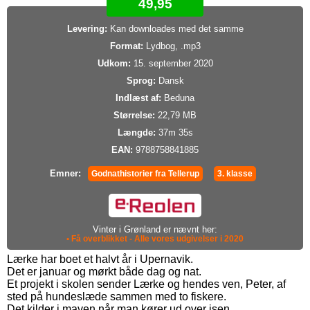
49,95
Levering:
Kan downloades med det samme
Format:
Lydbog, .mp3
Udkom:
15. september 2020
Sprog:
Dansk
Indlæst af:
Beduna
Størrelse:
22,79 MB
Længde:
37m 35s
EAN:
9788758841885
Emner:
Godnathistorier fra Tellerup
3. klasse
Vinter i Grønland er nævnt her:
• Få overblikket - Alle vores udgivelser i 2020
Lærke har boet et halvt år i Upernavik.
Det er januar og mørkt både dag og nat.
Et projekt i skolen sender Lærke og hendes ven, Peter, af
sted på hundeslæde sammen med to fiskere.
Det kilder i maven når man kører ud over isen.