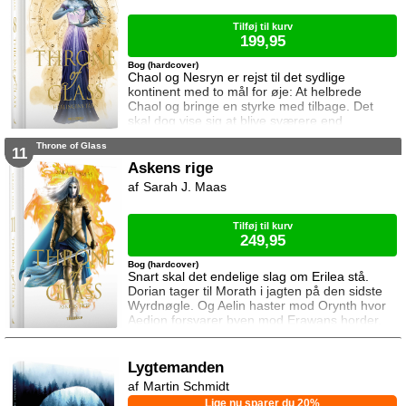
må vælge om de vil lede efte
Tilføj til kurv
199,95
Bog (hardcover)
Chaol og Nesryn er rejst til det sydlige
kontinent med to mål for øje: At helbrede
Chaol og bringe en styrke med tilbage. Det
skal dog vise sig at blive sværere end
forventet, for khaganen, det sydlige kontinents
Throne of Glass
mægtige leder, er i sorg og ønsker ikke at
11
træffe en beslutning her og nu. Da en healer
Askens rige
bliver myrdet under mystiske omstændigheder,
Sarah J. Maas
frygter Chaol og Nesryn at Valkerne er fulgt
efter dem til syden.
Tilføj til kurv
249,95
Bog (hardcover)
Snart skal det endelige slag om Erilea stå.
Dorian tager til Morath i jagten på den sidste
Wyrdnøgle. Og Aelin haster mod Orynth hvor
Aedion forsvarer byen mod Erawans horder.
Heldigvis er han ikke alene. Men kan deres
forbundsfæller overhovedet gøre en forskel
mod Erawans rædsler?
Lygtemanden
Martin Schmidt
Lige nu sparer du 20%