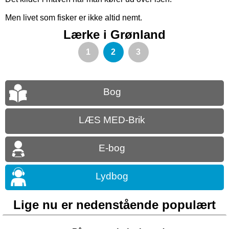
Men livet som fisker er ikke altid nemt.
Lærke i Grønland
1
2
3
Bog
LÆS MED-Brik
E-bog
Lydbog
Lige nu er nedenstående populært