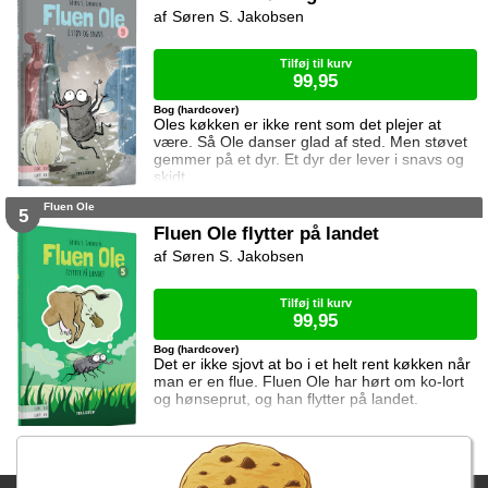
Søren S. Jakobsen
Tilføj til kurv
99,95
Bog (hardcover)
Oles køkken er ikke rent som det plejer at
være. Så Ole danser glad af sted. Men støvet
gemmer på et dyr. Et dyr der lever i snavs og
skidt.
Fluen Ole
5
Fluen Ole flytter på landet
Søren S. Jakobsen
Tilføj til kurv
99,95
Bog (hardcover)
Det er ikke sjovt at bo i et helt rent køkken når
man er en flue. Fluen Ole har hørt om ko-lort
og hønseprut, og han flytter på landet.