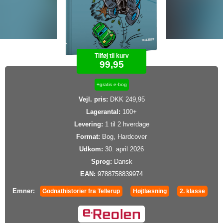
Tilføj til kurv
99,95
+gratis e-bog
Vejl. pris:
DKK 249,95
Lagerantal:
100+
Levering:
1 til 2 hverdage
Format:
Bog, Hardcover
Udkom:
30. april 2026
Sprog:
Dansk
EAN:
9788758839974
Emner:
Godnathistorier fra Tellerup
Højtlæsning
2. klasse