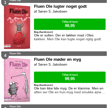
Fluen Ole
1
Fluen Ole lugter noget godt
Søren S. Jakobsen
Tilføj til kurv
99,95
Bog (hardcover)
Ole er sulten. Der er lækker mad i Oles
køkken. Men Ole kan lugte noget rigtig godt.
Fluen Ole
4
Fluen Ole møder en myg
Søren S. Jakobsen
Tilføj til kurv
99,95
Bog (hardcover)
Ole kan ikke lide myg. De er klamme. Men en
aften ser Ole en hun-myg med smukke øjne ...
Fluen Ole