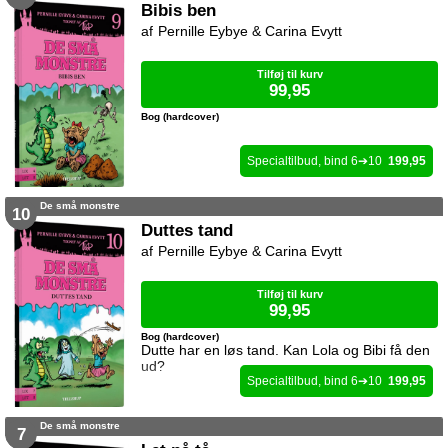
Bibis ben
Pernille Eybye & Carina Evytt
Tilføj til kurv
99,95
Bog (hardcover)
6
10
199,95
De små monstre
10
Duttes tand
Pernille Eybye & Carina Evytt
Tilføj til kurv
99,95
Bog (hardcover)
Dutte har en løs tand. Kan Lola og Bibi få den
ud?
6
10
199,95
De små monstre
7