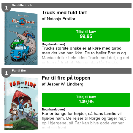
forventet. Vilde loops, en ring af ild og en løs
Den lille truck
skrue kommer ret meget i vejen.
1
Truck med fuld fart
Natasja Erbillor
Tilføj til kurv
99,95
Bog (hardcover)
Trucks største ønske er at køre med turbo,
men det kan han ikke. De to bøller Brutus og
Maniac driller hele tiden Truck med det, og det
er han så træt af. Men en dag får Trucks
bedste ven Max pludselig brug for Trucks
Far til fire
turbo. Men Truck kan jo ikke, og hvad gør han
1
så?
Far til fire på toppen
Jesper W. Lindberg
Tilføj til kurv
149,95
Bog (hardcover)
Far er bange for højder, så hans familie vil
hjælpe ham. De rejser til Norge og tager højt
op i bjergene, så Far kan blive gode venner
med sin frygt.