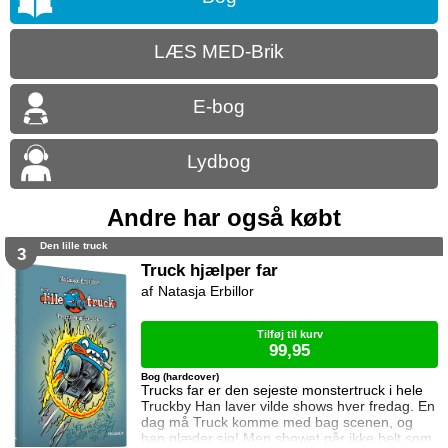
LÆS MED-Brik
E-bog
Lydbog
Andre har også købt
Den lille truck
3
Truck hjælper far
Natasja Erbillor
Tilføj til kurv
99,95
Bog (hardcover)
Trucks far er den sejeste monstertruck i hele
Truckby Han laver vilde shows hver fredag. En
dag må Truck komme med bag scenen, og
han glæder sig! Men showet går ikke helt som