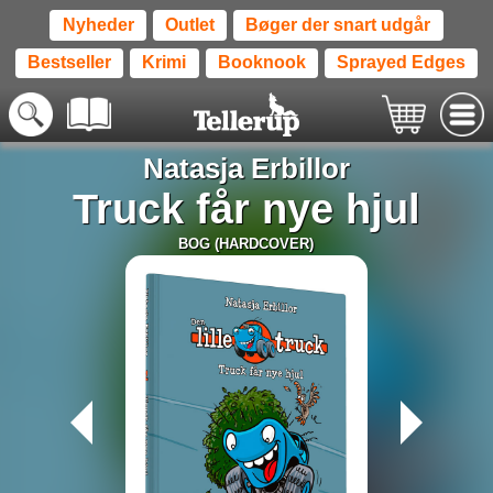
Nyheder
Outlet
Bøger der snart udgår
Bestseller
Krimi
Booknook
Sprayed Edges
Natasja Erbillor
Truck får nye hjul
BOG (HARDCOVER)