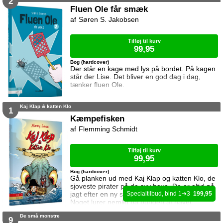
2
Fluen Ole får smæk
Søren S. Jakobsen
Tilføj til kurv
99,95
Bog (hardcover)
Der står en kage med lys på bordet. På kagen
står der Lise. Det bliver en god dag i dag,
tænker fluen Ole.
Kaj Klap & katten Klo
1
Kæmpefisken
Flemming Schmidt
Tilføj til kurv
99,95
Bog (hardcover)
Gå planken ud med Kaj Klap og katten Klo, de
sjoveste pirater på de syv have. De er altid på
jagt efter en ny skat, men det kan være farligt.
1
3
199,95
Noget lurer nemlig på bunden af havet.
De små monstre
9