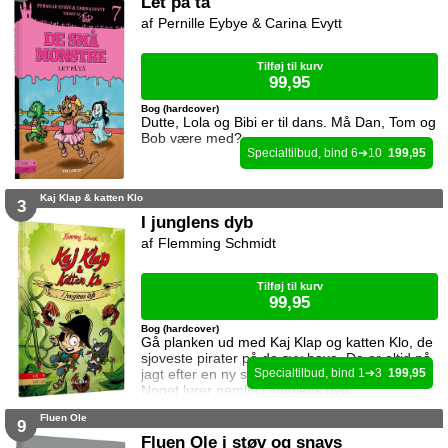
Let på tå
Pernille Eybye & Carina Evytt
Tilføj til kurv
99,95
Bog (hardcover)
Dutte, Lola og Bibi er til dans. Må Dan, Tom og
Bob være med?
6
10
199,95
Kaj Klap & katten Klo
3
I junglens dyb
Flemming Schmidt
Tilføj til kurv
99,95
Bog (hardcover)
Gå planken ud med Kaj Klap og katten Klo, de
sjoveste pirater på de syv have. De er altid på
jagt efter en ny skat, men det kan være farligt.
1
3
199,95
Noget lurer nemlig i junglens dyb.
Fluen Ole
9
Fluen Ole i støv og snavs