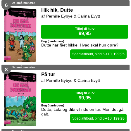
De små monstre
6
Hik hik, Dutte
Pernille Eybye & Carina Evytt
Tilføj til kurv
99,95
Bog (hardcover)
Dutte har fået hikke. Hvad skal hun gøre?
6
10
199,95
De små monstre
8
På tur
Pernille Eybye & Carina Evytt
Tilføj til kurv
99,95
Bog (hardcover)
Dutte, Lola og Bibi vil ride en tur. Men det går
galt.
6
10
199,95