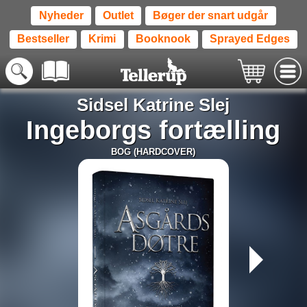
Nyheder
Outlet
Bøger der snart udgår
Bestseller
Krimi
Booknook
Sprayed Edges
Sidsel Katrine Slej
Ingeborgs fortælling
BOG (HARDCOVER)