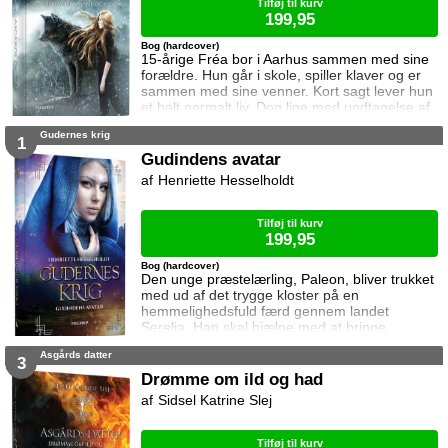
Tilføj til kurv
199,95
Bog (hardcover)
15-årige Fréa bor i Aarhus sammen med sine
forældre. Hun går i skole, spiller klaver og er
sammen med sine venner. Kort sagt lever hun
et helt normalt liv. Dog lige med undtagelse af
at hendes drømme har en ubehagelig tendens
Gudernes krig
til at blive til virkelighed. En nat under et
1
indbrud i hjemmet, kæmper hendes mor imod
Gudindens avatar
et mystisk væsen og afslører herefter en stor
Henriette Hesselholdt
familiehemmelighed. Hun og faren kommer fra
den nordiske gudeverden, Asg
Tilføj til kurv
199,95
Bog (hardcover)
Den unge præstelærling, Paleon, bliver trukket
med ud af det trygge kloster på en
hemmelighedsfuld færd gennem landet
Serelia. Han skal hjælpe med at bringe
elveren, Si’il, til gudinden Haias tempel hvor
Asgårds datter
hun har en vigtig plads at udfylde i den
3
lurende krig mellem guderne. Med sig har de
Drømme om ild og had
tre gamle krigskammerater der hver gemmer
Sidsel Katrine Slej
på deres hemmeligheder, samt en ung kvinde
med en tilsværtet sjæl. Gudindens avatar er
første bog i seri
Tilføj til kurv