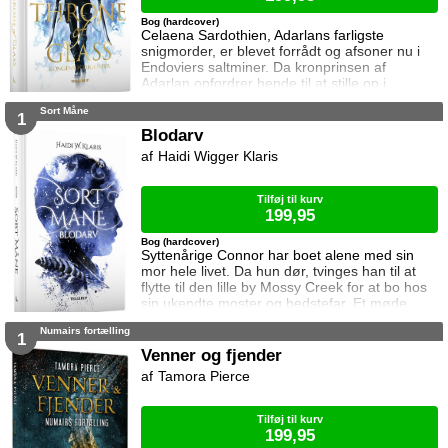
Bog (hardcover)
Celaena Sardothien, Adarlans farligste
snigmorder, er blevet forrådt og afsoner nu i
Endoviers saltminer. Da kronprinsen af
Adarlan opfordrer hende til at stille op i
konkurrencen om at blive kongens forkæmper,
Sort Måne
får hun en uventet chance for at genvinde sin
1
frihed. For at vinde skal hun slå sine barske
Blodarv
modstandere, der alle er mandlige lejesoldater
Haidi Wigger Klaris
og kriminelle, som bestemt ikke tøver med at
bruge beskidte tricks. Celaena er do
Tilføj til kurv
199,95
Bog (hardcover)
Syttenårige Connor har boet alene med sin
mor hele livet. Da hun dør, tvinges han til at
flytte til den lille by Mossy Creek for at bo hos
sin ukendte moster og bedstefar. Et møde
med den mystiske Amelia bliver starten på en
Numairs fortælling
romance der er dømt til at slutte før den er
1
begyndt, for byen gemmer på en mørk
Venner og fjender
hemmelighed, og mange ønsker ikke at se
Tamora Pierce
dem sammen.
Tilføj til kurv
199,95