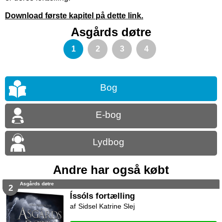
Download første kapitel på dette link.
Asgårds døtre
1
2
3
4
Bog
E-bog
Lydbog
Andre har også købt
Asgårds døtre
2
Íssóls fortælling
Sidsel Katrine Slej