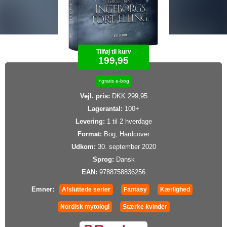
Tilføj til kurv
199,95
+gratis e-bog
Vejl. pris:
DKK 299,95
Lagerantal:
100+
Levering:
1 til 2 hverdage
Format:
Bog, Hardcover
Udkom:
30. september 2020
Sprog:
Dansk
EAN:
9788758836256
Emner:
Afsluttede serier
Fantasy
Kærlighed
Nordisk mytologi
Stærke kvinder