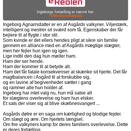
Ingeborgs fortælling er nævnt her:
• Efterårsforkælelse
Ingeborg Agnarrsdatter er en af Asgårds valkyrier. Viljestærk,
intelligent og mestrer sit sværd som få. Egenskaber der får
bejlere til at flygte i stor stil.
Som kvinde er det ellers hendes pligt at sikre sin familie
gennem en alliance med en af Asgårds mægtige slægter,
men her fejler hun igen og igen.
Lige indtil den dag hun møder ham.
Ham der ser hende.
Ham der kommer til at betyde alt.
Ham det får fatale konsekvenser at skænke sit hjerte. Det får
magtbalancen i Asgård til at forskubbe sig,
og en lavine af begivenheder sætter i gang
og rammer alle hun holder af.
Ingeborg har intet valg nu, hun må satse alt
for slægtens overlevelse og ham hun elsker.
Et sats der viser sig at blive skæbnesvangert ...
Asgårds døtre er en saga om kærlighed og blodige fejder.
Om slægt og ære. Om hjertets længsel.
Om fire valkyriers kamp for deres familiers overlevelse. Dette
er deres fortælling.