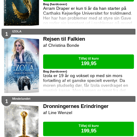
Bog (hardcover)
Arram Draper er kun ti år da han starter på
Carthaks Kejserlige Universitet for troldmænd.
Her har han problemer med at styre sin Gave
og roder sig konstant ud i problemer på grund
af sin nysgerrige natur. Hans store evner og
IZOLA
manglende sociale færdigheder gør det svært
1
for ham at finde venner, men efter et uheld
Rejsen til Falkien
med magi i sin klasse møder han Varissa og
Christina Bonde
Ozorne. Det bliver starten på et fantastisk
eventyr. Dette er historien om
Tilføj til kurv
199,95
Bog (hardcover)
Izola er 19 år og vokset op med sin mors
fortælling af et ganske specielt eventyr. Da
moren pludselig dør, får Izola overdraget en
mystisk kasse. Men kassen er langt fra det
eneste som moren har holdt skjult. Inden
Mindelandet
længe befinder Izola sig i en ekstrem og farlig
1
verden hvor hun må kæmpe for at overleve og
Dronningernes Erindringer
samtidig opklare morens rolle der viser sig at
Line Wenzel
være skæbnesvanger for Izolas fremtid. Er
eventyret sandt? Og hvad er betydnin
Tilføj til kurv
199,95