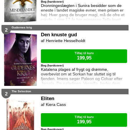
Bog (hardcover)
Dronningeslægten i Sunira besidder som de
eneste i landet magiske evner, men prisen er
høj: Hver gang de bruger magi, må de ofre et
minde. I sine 17 år har prinsesse Tella levet
beskyttet på slottet sammen med sin mor
Gudernes krig
dronning Leonora, men alt ændres da Melina,
2
en udstødt adelig fra Leonoras fortid, dukker
Den knuste gud
op og truer med at afsløre dronningernes
Henriette Hesselholdt
hemmeligheder. Leonoras minder fra dengang
er ofret i bytte for magien, og Tella bliver
Tilføj til kurv
199,95
Bog (hardcover)
Katalena plages af frygt og drømme,
overbevist om at Sorkan har sluttet sig til
fjenden. Imens søger Paleon og Colvar efter
Jarsala. Da paladinen, Vermilla, beder dem
tage med på diplomatisk rejse, får de selskab
The Selection
af en af fjendens tidligere soldater, Derell, der
2
er opslugt af hævntørst, og måske ikke bare er
Eliten
en almindelig dødelig. Rejsen fører dem først
Kiera Cass
til den røde ørken og senere langt om bag
fjendens linjer. Den knuste gud er a
Tilføj til kurv
199,95
Bog (hardcover)