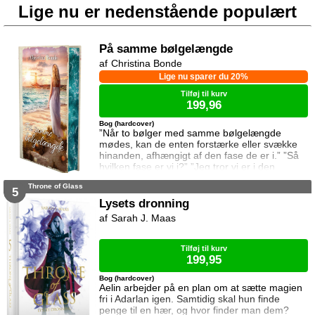
Lige nu er nedenstående populært
På samme bølgelængde
Christina Bonde
Lige nu sparer du 20%
Tilføj til kurv
199,96
Bog (hardcover)
”Når to bølger med samme bølgelængde
mødes, kan de enten forstærke eller svække
hinanden, afhængigt af den fase de er i.” ”Så
hvilken fase er vi i?” ”Jeg tror vi er i den
samme fase.” To ting er vigtige for Elina da
Throne of Glass
hun rejser til den lille ferieby ved kysten for at
5
sætte sin afdøde fars hus til salg. Salget skal
Lysets dronning
gå hurtigt, og hendes ophold skal være kort.
Sarah J. Maas
Elina har ikke besøgt byen siden hendes far
brød kontakten da hun var se
Tilføj til kurv
199,95
Bog (hardcover)
Aelin arbejder på en plan om at sætte magien
fri i Adarlan igen. Samtidig skal hun finde
penge til en hær, og hvor finder man dem?