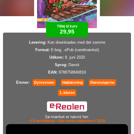
Tilføj til kurv
29,95
Levering:
Kan downloades med det samme
Format:
E-bog, .ePub (vandmærket)
Udkom:
8. juni 2020
Sprog:
Dansk
EAN:
9788758840819
Emner:
Dyrevenner
Højtlæsning
Ræveungerne
1. klasse
Sø-mærket er nævnt her:
• Få overblikket - Alle vores udgivelser i 2020