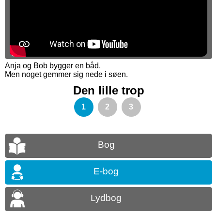
Anja og Bob bygger en båd.
Men noget gemmer sig nede i søen.
Den lille trop
1
2
3
Bog
E-bog
Lydbog