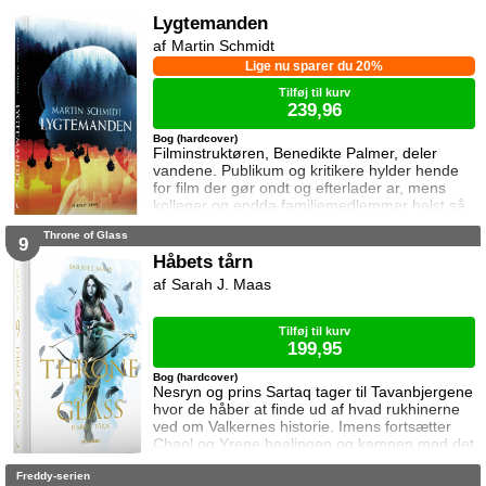
forbundsfæller overhovedet gøre en forskel
mod Erawans rædsler?
Lygtemanden
Martin Schmidt
Lige nu sparer du 20%
Tilføj til kurv
239,96
Bog (hardcover)
Filminstruktøren, Benedikte Palmer, deler
vandene. Publikum og kritikere hylder hende
for film der gør ondt og efterlader ar, mens
kolleger og endda familiemedlemmer helst så
hende forsvinde. Under en rejse til Los
Throne of Glass
Angeles bliver hun forgiftet og er tæt på at
9
miste livet. Da efterforskningen fortsætter
Håbets tårn
hjemme i Danmark, sender FBI den
Sarah J. Maas
nyuddannede agent April Biggs for at assistere
en dansk taskforce. Sporene dør ud, men så
tager sag
Tilføj til kurv
199,95
Bog (hardcover)
Nesryn og prins Sartaq tager til Tavanbjergene
hvor de håber at finde ud af hvad rukhinerne
ved om Valkernes historie. Imens fortsætter
Chaol og Yrene healingen og kampen mod det
mystiske mørke som lurer inden i ham. Men
Freddy-serien
tiden er ved at rinde ud hvis de skal hjælpe