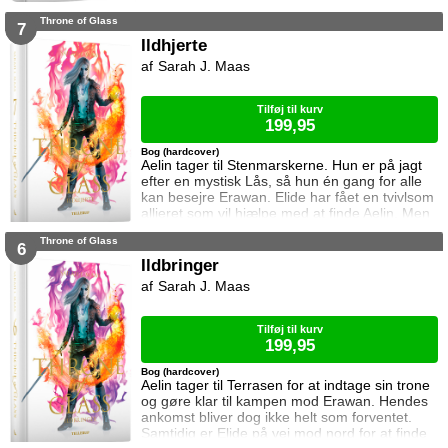
Dorian, men det bliver fortsat sværere som
Throne of Glass
tiden går. Dorian er nemlig nu i kongens magt
7
og orker ikke længere at kæmpe imod.
Ildhjerte
Samtidig står Manon i en svær situation.
Sarah J. Maas
Hertug Perrington har givet hende klare
ordrer, men skal hun følge dem eller give e
Tilføj til kurv
199,95
Bog (hardcover)
Aelin tager til Stenmarskerne. Hun er på jagt
efter en mystisk Lås, så hun én gang for alle
kan besejre Erawan. Elide har fået en tvivlsom
allieret som vil hjælpe med at finde Aelin. Men
for hvilken pris? Manon vågner i lænker og
Throne of Glass
aner ikke hvor hun befinder sig. Samtidig kan
6
Dorian ikke glemme heksen der hjalp ham i
Ildbringer
Rifthold.
Sarah J. Maas
Tilføj til kurv
199,95
Bog (hardcover)
Aelin tager til Terrasen for at indtage sin trone
og gøre klar til kampen mod Erawan. Hendes
ankomst bliver dog ikke helt som forventet.
Samtidig er Elide på vej mod nord for at finde