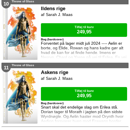
Throne of Glass
mægtige leder, er i sorg og ønsker ikke at
10
træffe en beslutning her og nu. Da en healer
Ildens rige
bliver myrdet under mystiske omstændigheder,
Sarah J. Maas
frygter Chaol og Nesryn at Valkerne er fulgt
efter dem til syden.
Tilføj til kurv
249,95
Bog (hardcover)
Forventet på lager midt juli 2024 ---- Aelin er
borte, og Elide, Rowan og hans kadre gør alt
hvad de kan for at finde hende. Imens er
Nesryn, Chaol og Yrene på vej til Erilea. En vej
der fører dem forbi Chaols barndomshjem
Throne of Glass
hvor hans far er nådigherre. I Terrasen
11
kæmper Aedion mod Erawans fremrykkende
Askens rige
styrker og sin vrede over den aftale Aelin og
Sarah J. Maas
Lysandra har indgået. Og Dorian og Manon
må vælge om de vil lede efte
Tilføj til kurv
249,95
Bog (hardcover)
Snart skal det endelige slag om Erilea stå.
Dorian tager til Morath i jagten på den sidste
Wyrdnøgle. Og Aelin haster mod Orynth hvor
Aedion forsvarer byen mod Erawans horder.
Heldigvis er han ikke alene. Men kan deres