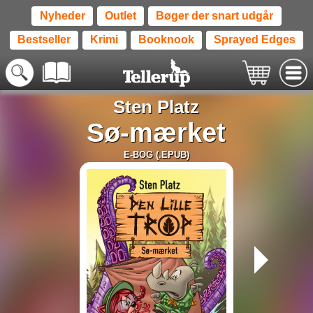
Nyheder
Outlet
Bøger der snart udgår
Bestseller
Krimi
Booknook
Sprayed Edges
Sten Platz
Sø-mærket
E-BOG (.EPUB)