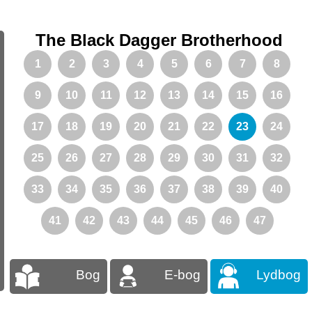
The Black Dagger Brotherhood
1
2
3
4
5
6
7
8
9
10
11
12
13
14
15
16
17
18
19
20
21
22
23
24
25
26
27
28
29
30
31
32
33
34
35
36
37
38
39
40
41
42
43
44
45
46
47
Bog
E-bog
Lydbog