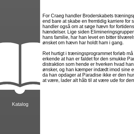
For Craeg handler Broderskabets træning
end bare at skabe en fremtidig karriere for s
handler også om at søge hævn for fortidens
hændelser. Lige siden Elimineringsgruppe
hans familie, har han levet en bitter tilvær
ønsket om hævn har holdt ham i gang.
Ret hurtigt i træningsprogrammet forløb må
erkende at han er faldet for den smukke Pa
distraktion som hende er hverken hvad han h
ønsker, og han kæmper indædt imod sine eg
da han opdager at Paradise ikke er den hun 
at være, lader alt håb til at være ude for de
Katalog