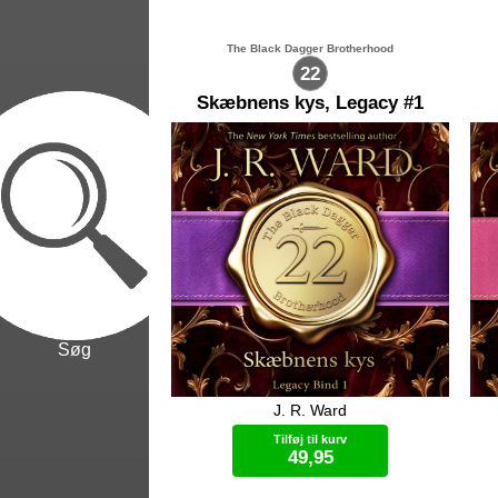
The Black Dagger Brotherhood
22
Skæbnens kys, Legacy #1
Søg
J. R. Ward
Paradise er parat til at bryde fri af sit
Fo
aristokratiske livs strikse rammer og
kri
Tilføj til kurv
sin fars konservative forventninger til
alt
49,95
hendes fremtid. Derfor beslutter hun
er 
sig for at melde sig til Black Dagger
all