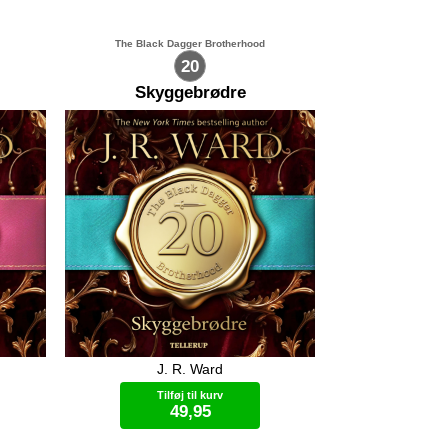
The Black Dagger Brotherhood
20
Skyggebrødre
J. R. Ward
ge liv
Trez er på flugt fra sit folk og har i
bekymre
årevis væltet sig i anonym sex. iAm
Tilføj til kurv
lskede
har viet hele sit liv til at beskytte sin
49,95
til at
bror og forsøge at tæmme ham -
t
uden held. Først da den smukke