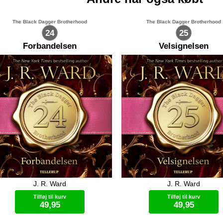
The Black Dagger Brotherhood
The Black Dagger Brotherhood
24
25
Forbandelsen
Velsignelsen
J. R. Ward
J. R. Ward
r Rhage handler livet om nydelse,
Mary er klar over at hendes evi
g og kærlighed, så egentlig har han
er et mirakel. Aldrig skal hun 
Tilføj til kurv
Tilføj til kurv
 hvad han kunne ønske sig. Derfor
sig om at blive adskilt fra sin e
49,95
49,95
det et chok for ham at indse at der
Rhage, fordi hun selv er i stand 
igevel mangler noget i hans liv. En
vælge hvornår hun vil afslutte si