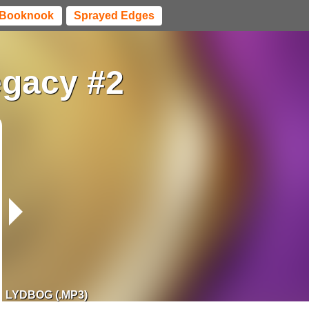
Booknook
Sprayed Edges
Legacy #2
LYDBOG (.MP3)