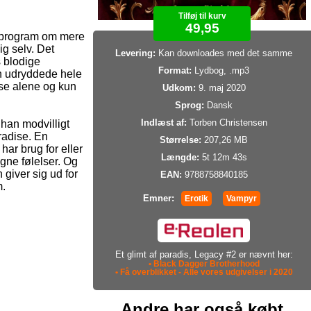
Tilføj til kurv
49,95
sprogram om mere
ig selv. Det
Levering:
Kan downloades med det samme
 blodige
Format:
Lydbog, .mp3
n udryddede hele
else alene og kun
Udkom:
9. maj 2020
Sprog:
Dansk
Indlæst af:
Torben Christensen
 han modvilligt
radise. En
Størrelse:
207,26 MB
ar brug for eller
Længde:
5t 12m 43s
ne følelser. Og
giver sig ud for
EAN:
9788758840185
m.
Emner:
Erotik
Vampyr
Et glimt af paradis, Legacy #2 er nævnt her:
• Black Dagger Brotherhood
• Få overblikket - Alle vores udgivelser i 2020
Andre har også købt