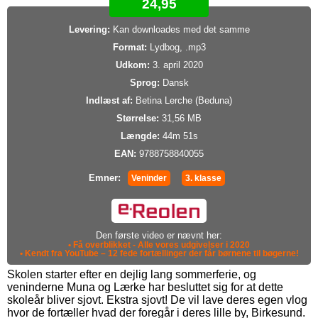
24,95
Levering:
Kan downloades med det samme
Format:
Lydbog, .mp3
Udkom:
3. april 2020
Sprog:
Dansk
Indlæst af:
Betina Lerche (Beduna)
Størrelse:
31,56 MB
Længde:
44m 51s
EAN:
9788758840055
Emner:
Veninder
3. klasse
Den første video er nævnt her:
• Få overblikket - Alle vores udgivelser i 2020
• Kendt fra YouTube – 12 fede fortællinger der får børnene til bøgerne!
Skolen starter efter en dejlig lang sommerferie, og
veninderne Muna og Lærke har besluttet sig for at dette
skoleår bliver sjovt. Ekstra sjovt! De vil lave deres egen vlog
hvor de fortæller hvad der foregår i deres lille by, Birkesund.