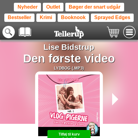
Nyheder
Outlet
Bøger der snart udgår
Bestseller
Krimi
Booknook
Sprayed Edges
Lise Bidstrup
Den første video
LYDBOG (.MP3)
Tilføj til kurv