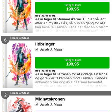
ordrer, men skal hun følge dem eller give e
Tilføj til kurv
199,95
Bog (hardcover)
Aelin tager til Stenmarskerne. Hun er på jagt
efter en mystisk Lås, så hun én gang for alle
kan besejre Erawan. Elide har fået en tvivlsom
allieret som vil hjælpe med at finde Aelin. Men
for hvilken pris? Manon vågner i lænker og
Throne of Glass
aner ikke hvor hun befinder sig. Samtidig kan
6
Dorian ikke glemme heksen der hjalp ham i
Ildbringer
Rifthold.
Sarah J. Maas
Tilføj til kurv
199,95
Bog (hardcover)
Aelin tager til Terrasen for at indtage sin trone
og gøre klar til kampen mod Erawan. Hendes
ankomst bliver dog ikke helt som forventet.
Samtidig er Elide på vej mod nord for at finde
Aelin og Celaena Sardothien. Oakwaldskoven
Throne of Glass
er dog stor, og det er nemt at fare vild. Særligt
2
når nogen følger efter én. Dorian forsøger at
Midnatskronen
affinde sig med sin nye rolle, men får større
Sarah J. Maas
problemer at kæmpe mod, og Manon byder
fortsat sin bedstem