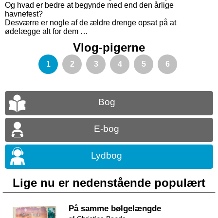
Og hvad er bedre at begynde med end den årlige
havnefest?
Desværre er nogle af de ældre drenge opsat på at
ødelægge alt for dem …
Vlog-pigerne
1
2
3
4
5
6
Bog
E-bog
Lydbog
Lige nu er nedenstående populært
På samme bølgelængde