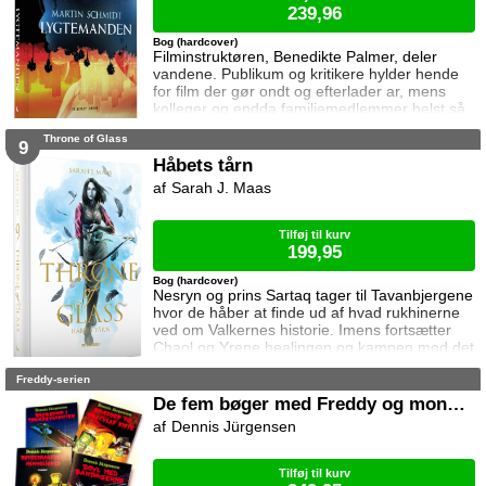
239,96
Bog (hardcover)
Filminstruktøren, Benedikte Palmer, deler
vandene. Publikum og kritikere hylder hende
for film der gør ondt og efterlader ar, mens
kolleger og endda familiemedlemmer helst så
hende forsvinde. Under en rejse til Los
Throne of Glass
Angeles bliver hun forgiftet og er tæt på at
9
miste livet. Da efterforskningen fortsætter
Håbets tårn
hjemme i Danmark, sender FBI den
Sarah J. Maas
nyuddannede agent April Biggs for at assistere
en dansk taskforce. Sporene dør ud, men så
tager sag
Tilføj til kurv
199,95
Bog (hardcover)
Nesryn og prins Sartaq tager til Tavanbjergene
hvor de håber at finde ud af hvad rukhinerne
ved om Valkernes historie. Imens fortsætter
Chaol og Yrene healingen og kampen mod det
mystiske mørke som lurer inden i ham. Men
Freddy-serien
tiden er ved at rinde ud hvis de skal hjælpe
deres venner derhjemme.
De fem bøger med Freddy og monstrene
Dennis Jürgensen
Tilføj til kurv