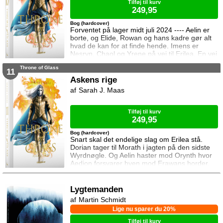
Tilføj til kurv
249,95
Bog (hardcover)
Forventet på lager midt juli 2024 ---- Aelin er
borte, og Elide, Rowan og hans kadre gør alt
hvad de kan for at finde hende. Imens er
Nesryn, Chaol og Yrene på vej til Erilea. En vej
der fører dem forbi Chaols barndomshjem
Throne of Glass
hvor hans far er nådigherre. I Terrasen
11
kæmper Aedion mod Erawans fremrykkende
Askens rige
styrker og sin vrede over den aftale Aelin og
Sarah J. Maas
Lysandra har indgået. Og Dorian og Manon
må vælge om de vil lede efte
Tilføj til kurv
249,95
Bog (hardcover)
Snart skal det endelige slag om Erilea stå.
Dorian tager til Morath i jagten på den sidste
Wyrdnøgle. Og Aelin haster mod Orynth hvor
Aedion forsvarer byen mod Erawans horder.
Heldigvis er han ikke alene. Men kan deres
forbundsfæller overhovedet gøre en forskel
mod Erawans rædsler?
Lygtemanden
Martin Schmidt
Lige nu sparer du 20%
Tilføj til kurv