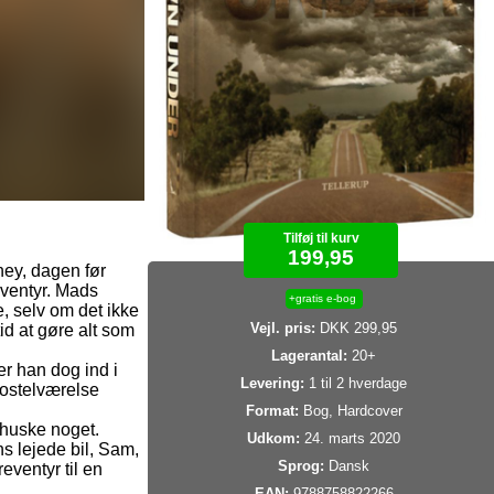
Tilføj til kurv
199,95
ney, dagen før
ventyr. Mads
+gratis e-bog
e, selv om det ikke
Vejl. pris:
DKK 299,95
d at gøre alt som
Lagerantal:
20+
er han dog ind i
Levering:
1 til 2 hverdage
hostelværelse
Format:
Bog, Hardcover
 huske noget.
Udkom:
24. marts 2020
s lejede bil, Sam,
Sprog:
Dansk
ventyr til en
EAN:
9788758822266