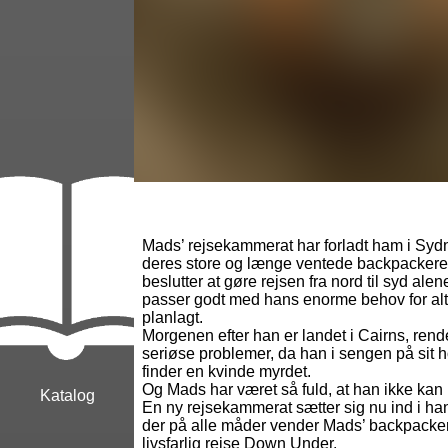
Mads’ rejsekammerat har forladt ham i Syd
deres store og længe ventede backpackere
beslutter at gøre rejsen fra nord til syd alen
passer godt med hans enorme behov for alti
planlagt.
Morgenen efter han er landet i Cairns, rend
seriøse problemer, da han i sengen på sit 
finder en kvinde myrdet.
Og Mads har været så fuld, at han ikke kan
Katalog
En ny rejsekammerat sætter sig nu ind i han
der på alle måder vender Mads’ backpackere
livsfarlig rejse Down Under.