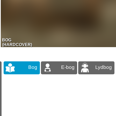
BOG
(HARDCOVER)
Bog
E-bog
Lydbog