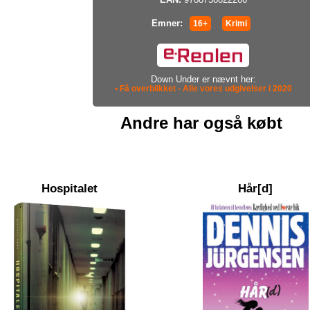
Emner:
16+
Krimi
Down Under er nævnt her:
• Få overblikket - Alle vores udgivelser i 2020
Andre har også købt
Hospitalet
Hår[d]