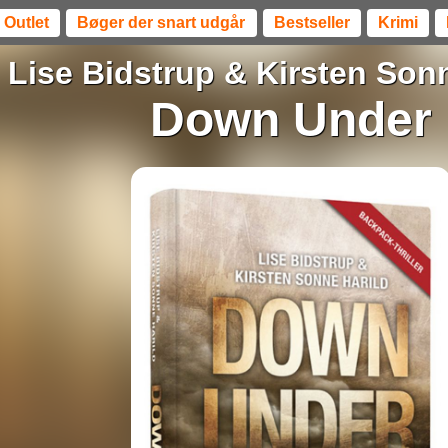
Outlet
Bøger der snart udgår
Bestseller
Krimi
Lise Bidstrup
&
Kirsten Sonn
Down Under