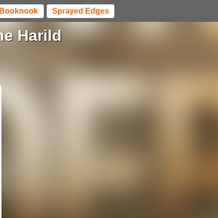
Booknook
Sprayed Edges
e Harild