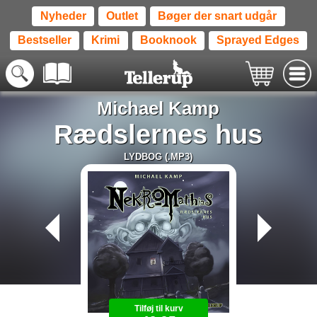
Nyheder
Outlet
Bøger der snart udgår
Bestseller
Krimi
Booknook
Sprayed Edges
Michael Kamp
Rædslernes hus
LYDBOG (.MP3)
Tilføj til kurv