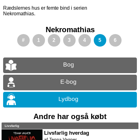
Rædslernes hus er femte bind i serien
Nekromathias.
Nekromathias
#
1
2
3
4
5
6
Bog
E-bog
Lydbog
Andre har også købt
Livsfarlig
Livsfarlig hverdag
Tenna Vagner