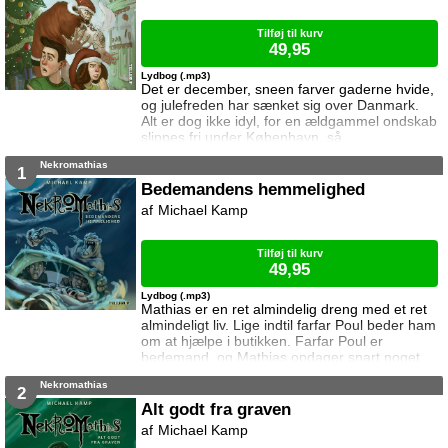
svenskere har en uventet og skræmmende
side. LIVS
Tilføj til kurv
49,95
Lydbog (.mp3)
Det er december, sneen farver gaderne hvide,
og julefreden har sænket sig over Danmark.
Alt er dog ikke idyl, for en ældgammel ondskab
slippes fri under København, så
bedemandslærlingen Mathias, hans veninde
Nekromathias
Rebekka og bedemanden Flemming må træde
1
til og gøre hvad de altid gør: redde dagen! En
Bedemandens hemmelighed
julehistorie i 24 dele fyldt med action,
Michael Kamp
julemænd og monstre. Glædelig december!
Tilføj til kurv
49,95
Lydbog (.mp3)
Mathias er en ret almindelig dreng med et ret
almindeligt liv. Lige indtil farfar Poul beder ham
om at hjælpe i butikken. Farfar Poul er
bedemand, og Mathias opdager snart noget
vigtigt ... de døde bliver ikke altid liggende.
Nekromathias
Bedemandens hemmelighed er første bind i
2
serien Nekromathias.
Alt godt fra graven
Michael Kamp