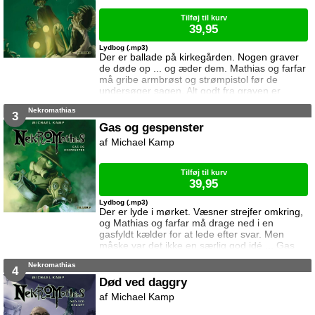
Tilføj til kurv
39,95
Lydbog (.mp3)
Der er ballade på kirkegården. Nogen graver
de døde op ... og æder dem. Mathias og farfar
må gribe armbrøst og strømpistol før de
undersøger sagen. Alt godt fra graven er
andet bind i serien Nekromathias.
Nekromathias
3
Gas og gespenster
Michael Kamp
Tilføj til kurv
39,95
Lydbog (.mp3)
Der er lyde i mørket. Væsner strejfer omkring,
og Mathias og farfar må drage ned i en
gasfyldt kælder for at lede efter svar. Men
måske var det ikke en særlig god idé ... Gas
og gespenster er tredje bind i serien
Nekromathias
Nekromathias.
4
Død ved daggry
Michael Kamp