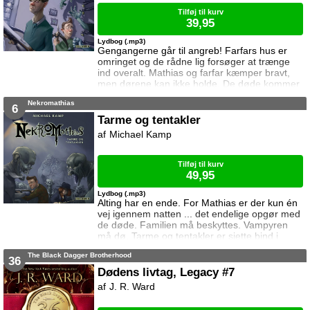
Tilføj til kurv
39,95
Lydbog (.mp3)
Gengangerne går til angreb! Farfars hus er
omringet og de rådne lig forsøger at trænge
ind overalt. Mathias og farfar kæmper bravt,
men dørene kan ikke holde. De døde kommer
ind. Død ved daggry er fjerde bind i serien
Nekromathias
Nekromathias.
6
Tarme og tentakler
Michael Kamp
Tilføj til kurv
49,95
Lydbog (.mp3)
Alting har en ende. For Mathias er der kun én
vej igennem natten ... det endelige opgør med
de døde. Familien må beskyttes. Vampyren
må dø. Tarme og tentakler er sjette bind i
serien Nekromathias.
The Black Dagger Brotherhood
36
Dødens livtag, Legacy #7
J. R. Ward