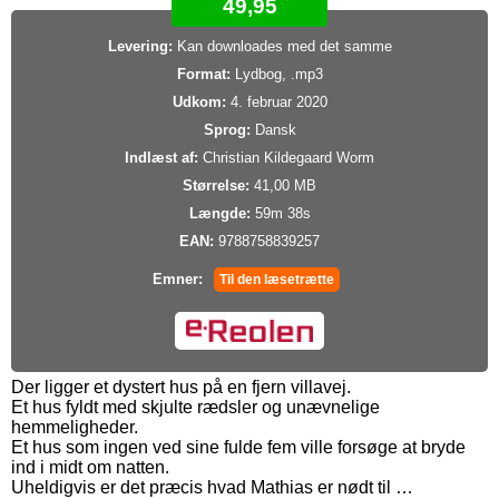
49,95
Levering:
Kan downloades med det samme
Format:
Lydbog, .mp3
Udkom:
4. februar 2020
Sprog:
Dansk
Indlæst af:
Christian Kildegaard Worm
Størrelse:
41,00 MB
Længde:
59m 38s
EAN:
9788758839257
Emner:
Til den læsetrætte
Der ligger et dystert hus på en fjern villavej.
Et hus fyldt med skjulte rædsler og unævnelige
hemmeligheder.
Et hus som ingen ved sine fulde fem ville forsøge at bryde
ind i midt om natten.
Uheldigvis er det præcis hvad Mathias er nødt til …