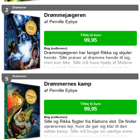
sidste frie Drømmer. Sammen med Malene
Drømmer
tager Sille af sted. De finder oprørernes lejr,
2
men Klahon ved at de er kommet til hans
Drømmejægeren
verden ...
Pernille Eybye
Tilføj til kurv
99,95
Bog (softcover)
Drømmejægeren har fanget Rikka og skjuler
hende. Sille prøver at drømme hende til sig,
men kan ikke. Sille må have hjælp af Malene
for at redde Rikka, men det bliver svært, for
Drømmejægeren er stærk. Kan pigerne redde
Drømmer
Rikka? Eller fanger Drømmejægeren også
5
dem?
Drømmernes kamp
Pernille Eybye
Tilføj til kurv
99,95
Bog (softcover)
Sille og Rikka flygter fra Klahons slot. De finder
oprørernes lejr, hvor de gør sig klar til den
sidste kamp. Sille må bruge sin særlige evne.
Men er oprørerne stærke nok? Klahon har