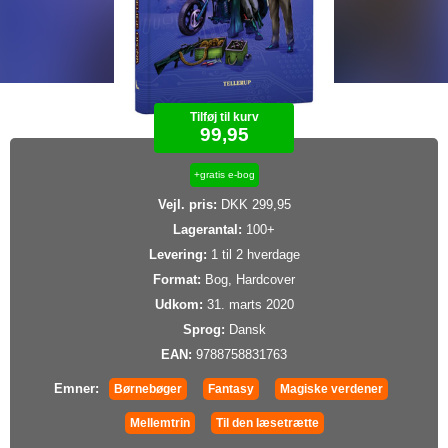
Tilføj til kurv
99,95
+gratis e-bog
Vejl. pris:
DKK 299,95
Lagerantal:
100+
Levering:
1 til 2 hverdage
Format:
Bog, Hardcover
Udkom:
31. marts 2020
Sprog:
Dansk
EAN:
9788758831763
Emner:
Børnebøger
Fantasy
Magiske verdener
Mellemtrin
Til den læsetrætte