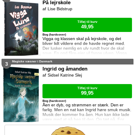
magiske væsner i vores natur. Men passer
På lejrskole
det? Følg med når de to søstre Ingrid og
Lise Bidstrup
Dagmar bevæger sig ud i en verden fuld af
magi. Den verden som ligger lige uden for din
Tilføj til kurv
49,95
Bog (hardcover)
Vigga og klassen skal på lejrskole, og det
bliver lidt vildere end de havde regnet med.
Der lusker nemlig en ulv rundt hvor de skal
sove. En ond fåre-ejer vil fange ulven. Vigga
vil hjælpe, men intet går som det skal. Slet ikke
Magiske væsner i Danmark
når man også skal holde styr på en lille magisk
3
pony der elsker at blande sig.
Ingrid og åmanden
Sidsel Katrine Slej
Tilføj til kurv
99,95
Bog (hardcover)
Åen er dyb, og strømmen er stærk. Den er
farlig. Men en nat kan Ingrid høre smuk musik.
Musik der kommer fra åen. Hun kan ikke lade
være med at gå hen til den. Og tæt på. For
tæt. Lurer nogen under det sorte vand?
Magiske væsner i Danmark I Danmark har vi
altid troet på at der bor magiske væsner i