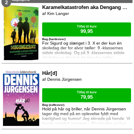
Snart går det op for Jens og Dennis at tyven
2
har hugget mere end blot en stjerne. Det lader
Karamelkatastrofen aka Dengang med Sigurd
til at selve Humstrups jul står på spil ...
Kim Langer
Tilføj til kurv
99,95
Bog (hardcover)
For Sigurd og slænget i 3. X er der kun én
skoledag der for alvor tæller: 9.-klassernes
sidste skoledag. Og på 9.-klassernes sidste
skoledag er der kun én ting der tæller:
karameller. Big Ben, Toffees, Werthers,
Riesen, Meller, Quality Street, you name it,
Sigurd og slænget vil have fat i dem alle
Hår[d]
sammen. De har bogstavelig talt tænkt sig at
Dennis Jürgensen
støvsuge skolen for karameller og har lagt ikke
bare én, men syv forskellige planer.
Tilføj til kurv
79,95
Bog (softcover)
Hold på hår og briller, når Dennis Jürgensen
tager dig med på en oplevelse fyldt med
kærlighed og humor! Jeg stirrede på hende. Vi
havde snakket sammen i 20 minutter og hun
var allerede i fuld gang med at bage på mig.
Hvad foregik der? Jeg var komplet