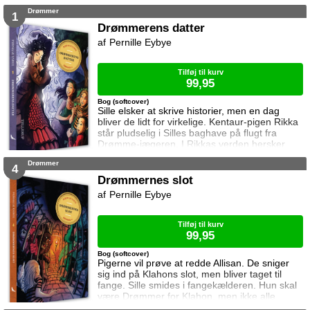
nemlig soldater, Grimlinger ... og dårlige
Drømmer
drømme.
1
Drømmerens datter
Pernille Eybye
Tilføj til kurv
99,95
Bog (softcover)
Sille elsker at skrive historier, men en dag
bliver de lidt for virkelige. Kentaur-pigen Rikka
står pludselig i Silles baghave på flugt fra
Drømme-jægeren. I Rikkas verden hersker
Klahon, en mand der vil eje alle Drømmere.
Drømmer
Drømmere som Rikkas mor … og Sille. Sille
4
skjuler Rikka, men Rikka er ikke alene. En
Drømmernes slot
anden er fulgt med til Silles verden ...
Pernille Eybye
Tilføj til kurv
99,95
Bog (softcover)
Pigerne vil prøve at redde Allisan. De sniger
sig ind på Klahons slot, men bliver taget til
fange. Sille smides i fangekælderen. Hun skal
være Drømmer for Klahon, men ikke alle
drømme er gode drømme. Pigerne forsøger at