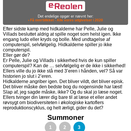
Det endelige opgør er nævnt her:
• Få overblikket - Alle vores udgivelser i 2020
Efter sidste kamp med hidkalderne har Pelle, Julie og
Villads besluttet aldrig at spille noget som helst igen. Ikke
engang ludo eller kryds og bolle. Med undtagelse af
computerspil, selvfølgelig. Hidkalderne spiller jo ikke
computerspil.
Eller gør de?
Er Pelle, Julie og Villads i sikkerhed hvis de kun spiller
computerspil? Kan de … selvfølgelig er de ikke i sikkerhed!
Ellers ville du jo ikke stå med 3’eren i hånden, vel? Så var
historien jo slut i 2’eren.
Hidkalderne angriber igen. Det bliver vildt, det bliver episk.
Det bliver måske den bedste bog du nogensinde har læst!
Slap af, jeg sagde måske, ikke? Og du skal jo læse noget.
Ellers tvinger din lærer dig bare til at læse et eller andet
røvsygt om biodiversiteten i økologiske kartoflers
reproduktionscyklus, og helt ærligt, gider du det?
Summoner
1
2
3