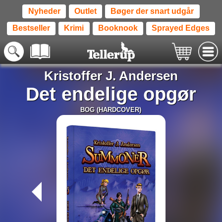
Nyheder
Outlet
Bøger der snart udgår
Bestseller
Krimi
Booknook
Sprayed Edges
Kristoffer J. Andersen
Det endelige opgør
BOG (HARDCOVER)