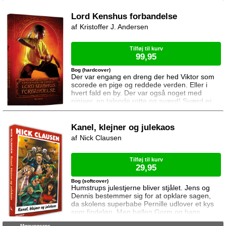
flygte, men lykkes det?
Lord Kenshus forbandelse
Kristoffer J. Andersen
Tilføj til kurv
99,95
Bog (hardcover)
Der var engang en dreng der hed Viktor som
scorede en pige og reddede verden. Eller i
hvert fald en by. Der var også noget med
ninjaer, en talende rotte og sværd! Sværd er
seje! Og han scorede ikke rigtigt hende pigen.
Det er jo ikke sådan noget kærlighedsfis. Næ,
det er noget med ildkugler, stennæver, ninja-
Kanel, klejner og julekaos
moves, sværd og ... Nej, det er sgu nok lettest
Nick Clausen
du bare læser den selv! Men den er fed!
Nævnte jeg a
Tilføj til kurv
29,95
Bog (softcover)
Humstrups julestjerne bliver stjålet. Jens og
Dennis bestemmer sig for at opklare sagen,
da skolens superbabe Pernille udlover et kys
som findeløn. Men bøllen Gorm og hans
kumpaner gør ikke livet nemt for de to venner.
Møgungerne