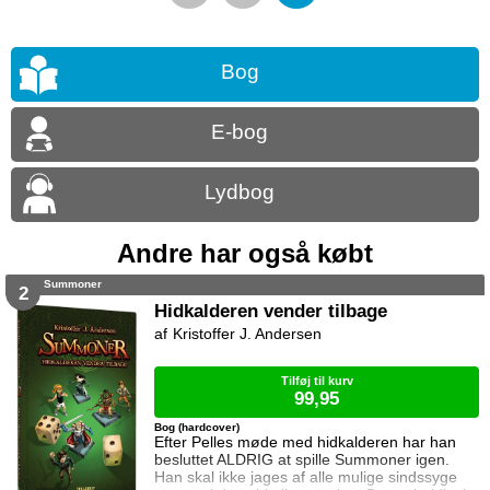
Bog
E-bog
Lydbog
Andre har også købt
Summoner
2
Hidkalderen vender tilbage
Kristoffer J. Andersen
Tilføj til kurv
99,95
Bog (hardcover)
Efter Pelles møde med hidkalderen har han
besluttet ALDRIG at spille Summoner igen.
Han skal ikke jages af alle mulige sindssyge