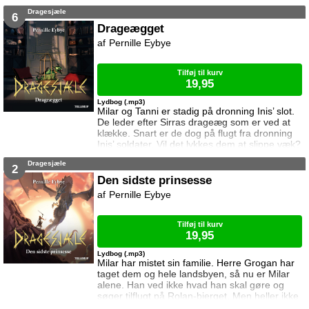
viden kan han måske bruge til at finde ægget.
Dragesjæle
Men der lurer mange farer bag slottets mure.
6
Drageægget
Pernille Eybye
Tilføj til kurv
19,95
Lydbog (.mp3)
Milar og Tanni er stadig på dronning Inis’ slot.
De leder efter Sirras drageæg som er ved at
klække. Snart er de dog på flugt fra dronning
Inis’ soldater. Vil det lykkes dem at slippe væk?
Vil de miste deres liv? Eller måske deres
Dragesjæle
sjæle?
2
Den sidste prinsesse
Pernille Eybye
Tilføj til kurv
19,95
Lydbog (.mp3)
Milar har mistet sin familie. Herre Grogan har
taget dem og hele landsbyen, så nu er Milar
alene. Han ved ikke hvad han skal gøre og
søger tilflugt på Rolan-bjerget. Men heller ikke
der er han i sikkerhed. Dronningens mænd