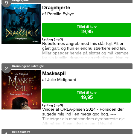
Dragesjæle
9
Dragehjerte
Pernille Eybye
Tilføj til kurv
19,95
Lydbog (.mp3)
Rebellernes angreb mod Inis slår fejl. Alt er
gået galt, og hun er endnu stærkere end før.
Milar opsøger hende på slottet og må kæmpe
for sin familie, dragerne og rebellerne. Han er
på egen hånd, men han vil ikke give op.
Dronningens udvalgte
2
Maskespil
Julie Midtgaard
Tilføj til kurv
49,95
Lydbog (.mp3)
Vinder af ORLA-prisen 2024 - Forsiden der
sugede mig ind i en mega god bog. ----
Tilintetgør din modstanders dyrebareste eje.
Attenårige Kasmi dyster som Udvalgt i
dronning Soras skyggespil. Hun forstår til fulde
Heksesøstre
at læretiden på slottet er et spil – og at livet