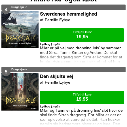
Dragesjæle
4
Sværdenes hemmelighed
Pernille Eybye
Tilføj til kurv
19,95
Lydbog (.mp3)
Milar er på vej mod dronning Inis’ by sammen
med Sirra, Tanni, Kiman og Andan. De skal
finde det drageæg som Sirra er kommet for at
hente. Hvis ægget ikke er i sikkerhed, vil hun
ikke hjælpe dem. Rejsen er ikke uden farer, og
Dragesjæle
snart må Milar kæmpe for at beskytte sig selv
5
og sine venner.
Den skjulte vej
Pernille Eybye
Tilføj til kurv
19,95
Lydbog (.mp3)
Milar og Tanni er på dronning Inis’ slot hvor de
skal finde Sirras drageæg. For Milar er det en
sær oplevelse at være på slottet. Han husker
nemlig sin bedstemors historier og lege. Den