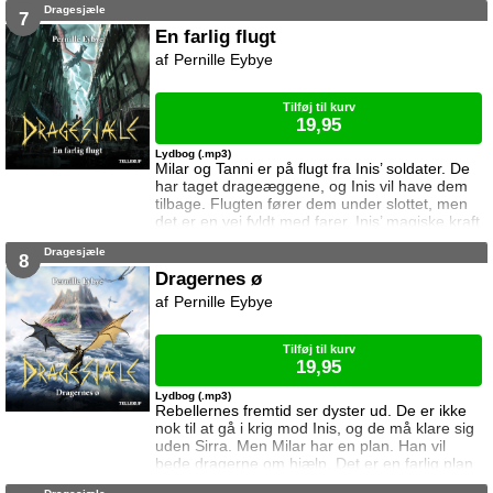
Dragesjæle
leder efter den sorte drage som skjuler sig på
7
bjerget. Kan Milar beskytte den?
En farlig flugt
Pernille Eybye
Tilføj til kurv
19,95
Lydbog (.mp3)
Milar og Tanni er på flugt fra Inis’ soldater. De
har taget drageæggene, og Inis vil have dem
tilbage. Flugten fører dem under slottet, men
det er en vej fyldt med farer. Inis’ magiske kraft
kan koste dem livet, og én må ofre alt.
Dragesjæle
8
Dragernes ø
Pernille Eybye
Tilføj til kurv
19,95
Lydbog (.mp3)
Rebellernes fremtid ser dyster ud. De er ikke
nok til at gå i krig mod Inis, og de må klare sig
uden Sirra. Men Milar har en plan. Han vil
bede dragerne om hjælp. Det er en farlig plan,
for dragerne stoler ikke på mennesker.