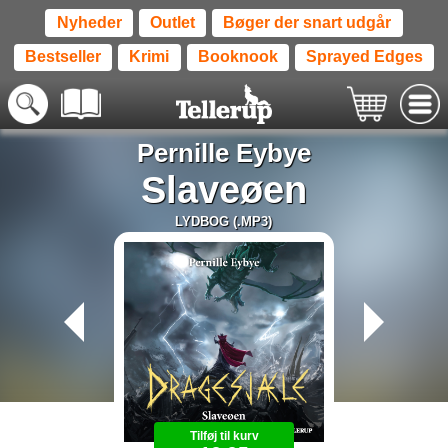
Nyheder
Outlet
Bøger der snart udgår
Bestseller
Krimi
Booknook
Sprayed Edges
Pernille Eybye
Slaveøen
LYDBOG (.MP3)
Tilføj til kurv