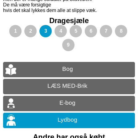
De må være forsigtige
hvis det skal lykkes dem alle at slippe væk.
Dragesjæle
1
2
3
4
5
6
7
8
9
Bog
LÆS MED-Brik
E-bog
Lydbog
Andre har også købt