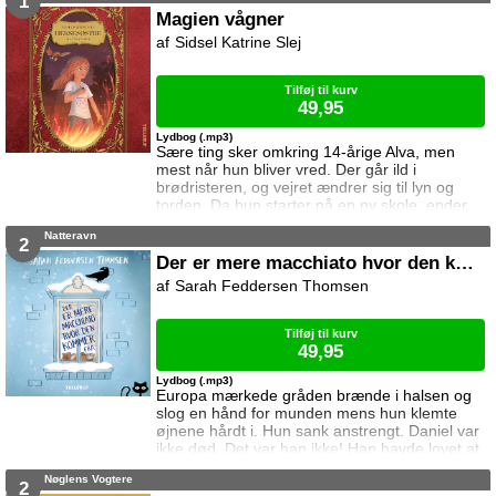
1
uden for slottet også er det. Alle er brikker på
Magien vågner
spillepladen, og hun har planer om at være
Sidsel Katrine Slej
brikken der slår de andre hjem. Det har hun i
sinde at gøre via skyggespille
Tilføj til kurv
49,95
Lydbog (.mp3)
Sære ting sker omkring 14-årige Alva, men
mest når hun bliver vred. Der går ild i
brødristeren, og vejret ændrer sig til lyn og
torden. Da hun starter på en ny skole, ender
det helt galt. Klassens ondeste pige træder
Natteravn
nemlig langt over hendes grænse da det viser
2
sig at ham de begge kan lide, er interesseret i
Der er mere macchiato hvor den kommer fra
Alva. Heldigvis får hun hurtigt gode veninder,
Sarah Feddersen Thomsen
og sammen opdager de at verden rummer
mere end det øjet ser. MAGIEN VÅGNER er
Tilføj til kurv
49,95
Lydbog (.mp3)
Europa mærkede gråden brænde i halsen og
slog en hånd for munden mens hun klemte
øjnene hårdt i. Hun sank anstrengt. Daniel var
ikke død. Det var han ikke! Han havde lovet at
de ville ses igen. Han havde lovet! Europa har
Nøglens Vogtere
fået sine erindringer tilbage, og pludselig er
2