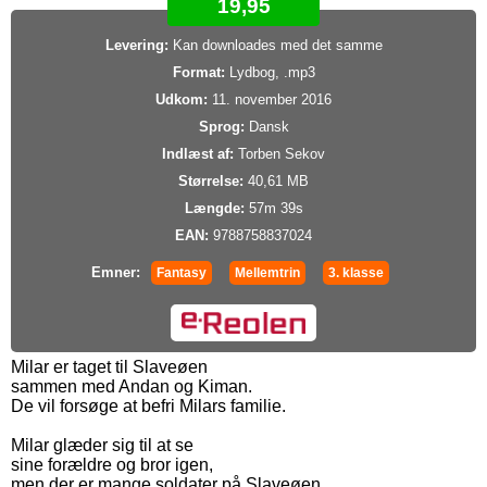
19,95
Levering:
Kan downloades med det samme
Format:
Lydbog, .mp3
Udkom:
11. november 2016
Sprog:
Dansk
Indlæst af:
Torben Sekov
Størrelse:
40,61 MB
Længde:
57m 39s
EAN:
9788758837024
Emner:
Fantasy
Mellemtrin
3. klasse
Milar er taget til Slaveøen
sammen med Andan og Kiman.
De vil forsøge at befri Milars familie.
Milar glæder sig til at se
sine forældre og bror igen,
men der er mange soldater på Slaveøen.