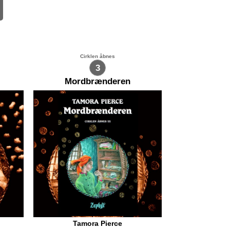
Cirklen åbnes
3
Mordbrænderen
Tamora Pierce
år
På hylderne lå forskellige