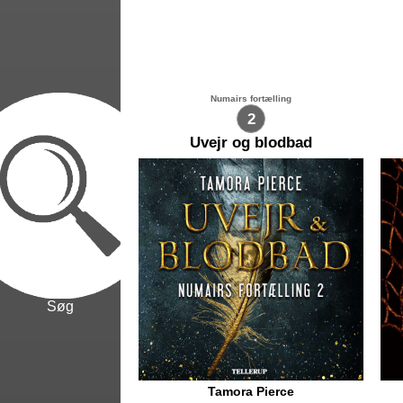
Numairs fortælling
2
Uvejr og blodbad
Søg
Tamora Pierce
Arram studerer fortsat på
Sa