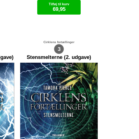
t give
genstande som alle var mærket af
Tilføj til kurv
 det
røg eller flammer. En af
69,95
genstandene fik Dajas små
 den
nakkehår til at rejse sig - en
rtage
skelethånd hvis knogler blev holdt
Lydbog (.mp3)
de at
på plads med ståltråd. Om
ig arm
ringfingeren sad en uformelig
 trak
klump smeltet guld. "Påmindelser,"
lød Bennats stemme bag hende.
Cirklens fortællinger
liver
"Jeg har taget noget med fra hvert
3
om
brandsted hvor det lykkedes mig
 sin
at forhindre den totale katastrofe
dgave)
Stensmelterne (2. udgave)
..."