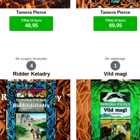
Tamora Pierce
Tamora Pierce
rn, Rosentorn og Evi kommer til
Uden tøven vadede Keladry u
onxe, men Yanjings tropper er
bredden. Hun standsede brat
Tilføj til kurv
Tilføj til kurv
ængt ind i landet og truer med at
stående i vand til midt på lår
49,95
69,95
vadere Gyonxes hovedstad.
En gigantisk, pelsklædt edd
njings hær er større og mere
med menneskeansigt dukke
ltrænet end Gyonxes, så
frem fra træerne på den mod
Lydbog (.mp3)
Lydbog (.mp3)
ordan skal det lykkes at slå
bred. Den stirrede på hende 
enden på flugt? Oveni må de tre
blottede sine skarpe tænder i
ner skilles for en tid da
bredt grin. Keladry borede
sentorn får en særlig opgave,
hænderne ned i flodbunden e
De svages beskytter
De udødelige
rn følger med Gyonxes hær, og
kasteskyts. Hun fandt to ste
4
1
 efterlades i sikkerhed på fortet
slyngede den første af al sin 
... "Piger er skrøbelige, mere
Ridder Keladry
Vild magi
følelsesbetonede og lett