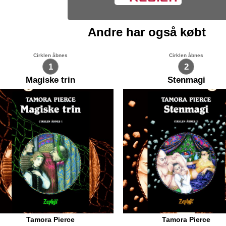
Andre har også købt
Cirklen åbnes
Cirklen åbnes
1
2
Magiske trin
Stenmagi
Tamora Pierce
Tamora Pierce
ndrilene gik ind ad den åbne dør
Fru Zena pegede på Ikrums g