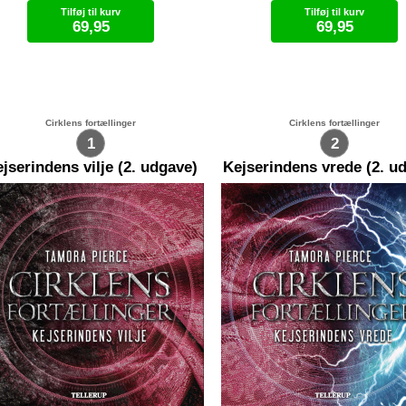
 standsede. Der var blod alle
armbind: "Vi begynder med a
Tilføj til kurv
Tilføj til kurv
gne. Jamars maltrakterede lig lå
jer et andet bandemærke end
69,95
69,95
 gulvet. Det værste af det hele
snavsede las." Ikrum ville
r at hans afskårne hoved hang
protestere. Han havde dræbt
d fra en af lamperne i en slynge,
forrige bandeleder for at ove
Lydbog (.mp3)
Lydbog (.mp3)
vet af hans turban. "Kan jeg
hans armbind. Inden han nåe
re med til at fange forbryderne
få et ord frem, lagde en kraft
d at danse?" Pascos øjne lyste.
sig om hans hals, og en hånd
ndrilene nikkede. "Det er
hans hoved bagud. Torn er
Cirklens fortællinger
Cirklens fortællinger
nken. Men det hele falder måske
kommet til byen Kamur. Her b
1
2
 jorden hvis jeg ikke kan arbejde
han tvunget til at tage Evi s
 negative energi ind i et net ..
elev, for at hun kan få styr på
jserindens vilje (2. udgave)
Kejserindens vrede (2. u
magt over sten