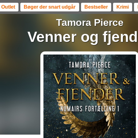
Outlet
Bøger der snart udgår
Bestseller
Krimi
Tamora Pierce
Venner og fjend