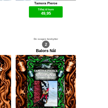
Tamora Pierce
 jer
Evi forlader Kamur sammen med
tørre
Torn og søster Rosentorn for at
Tilføj til kurv
 sig
begynde sin oplæring i stenmagi.
49,95
r uden
Netop hjemvendt til Spiralcirklens
for
Tempel bliver hun modvilligt
ikke
tvunget med på en rejse til en af
Lydbog (.mp3)
msider
Flagermusøerne, hvor søster
både
Rosentorn skal finde ud af hvorfor
planter og dyr er begyndt at dø.
de
Evi er kun med for at lytte og lære,
De svages beskytter
 at
men hun kan ikke holde sig i ro,
2
og sammen med sin gode ven
 Den
Luvo, et levende væsen skabt af
Balors Nål
bjergenes inderste k