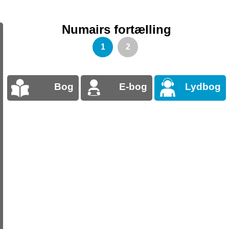
Numairs fortælling
1
2
Bog
E-bog
Lydbog