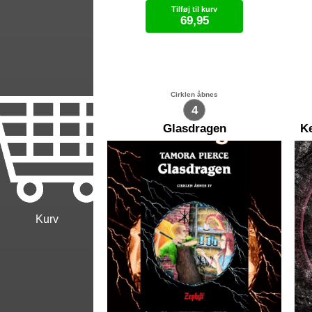
Troldmandsskolen i Carthak. Han
og
Tilføj til kurv
er rykket op i Overakademiet
ve
69,95
sammen med Varissa og Ozorne,
på
og han har travlt fra morgen til
va
aften. Det forhindrer ham dog ikke
ne
Lydbog (.mp3)
i at komme i vanskeligheder, og
la
denne gang er det blandt andet
væ
ildslanger og gladiatorer der
ve
skaber dem. Dette er historien om
Sa
Cirklen åbnes
Arram Draper, senere kendt som
ta
4
Numair Salmalin, og hvordan han
til
blev en af de største troldmænd i
den
Glasdragen
Ke
verden
Kurv