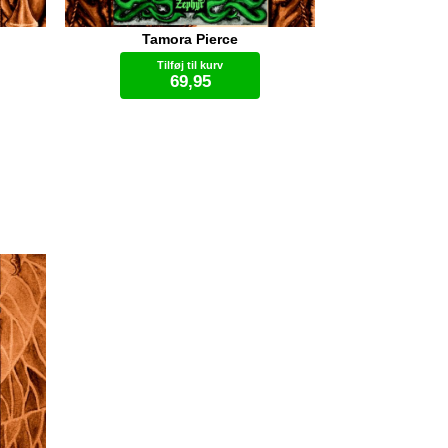
Tamora Pierce
d fra
Keladry og Lalasa var nået en
,
tredjedel af vejen ned af Balors
Tilføj til kurv
ene.
Nål, da et voldsomt vindstød fik
69,95
erkop
tårnets jerntrappe til at rasle.
de
Keladry koncentrerede sig
satte
voldsomt og knugede så hårdt om
Lydbog (.mp3)
og
gelænderet, at hun ikke
 et
bemærkede den store rødbrune
plet der dækkede det meste af
fter
næste trin. Foden gik igennem, og
n og
i næste øjeblik sparkede hendes
kraft
venstre ben i den tomme luft. Hun
turde ikke røre sig. Benet blødte
kraftigt. Hun så blodet dryppe på
ta