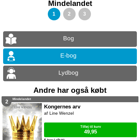
Mindelandet
1
2
3
Bog
E-bog
Lydbog
Andre har også købt
Mindelandet
2
Kongernes arv
Line Wenzel
Tilføj til kurv
49,95
E-bog (.ePub)