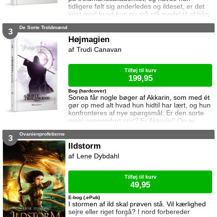
tidligere følt sig anderledes og ildeset, er det
intet mod hvad hun nu må stå model til af hån
og nederdrægtigheder. Samtidig fjernes et af
De Sorte Troldmænd
hendes få sikre holdepunkter, da Dannyl må
3
sejle rundt til de omkringliggende lande for at
Højmagien
varetage sin stilling som viceambassadør.
Trudi Canavan
Sonea føler sig snart meget alene med kun
Rothen at kunne gå til. Regin, en a
Tilføj til kurv
199,95
Bog (hardcover)
Sonea får nogle bøger af Akkarin, som med ét
gør op med alt hvad hun hidtil har lært, og hun
konfronteres af nye spørgsmål: Er den sorte
magi gennemført ond? Er Akkarin? Og er
troldmandsakademiet i virkeligheden så sikkert
Ovanienprofetierne
som alle tror? Sonea står pludselig over for
3
mange nye og svære valg - valg der kan
Ildstorm
afgøre hendes fremtid inden for
Lene Dybdahl
troldmandslavet for altid ...
Tilføj til kurv
49,95
E-bog (.ePub)
I stormen af ild skal prøven stå. Vil kærlighed
sejre eller riget forgå? I nord forbereder