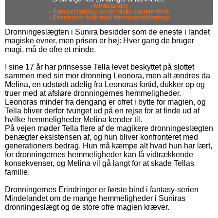
• Mindelandet
• Sommerfantasy-serier til din sommerferie
• Efteråret er fyldt med #meredanskfantasy
Dronningeslægten i Sunira besidder som de eneste i landet
magiske evner, men prisen er høj: Hver gang de bruger
magi, må de ofre et minde.
I sine 17 år har prinsesse Tella levet beskyttet på slottet
sammen med sin mor dronning Leonora, men alt ændres da
Melina, en udstødt adelig fra Leonoras fortid, dukker op og
truer med at afsløre dronningernes hemmeligheder.
Leonoras minder fra dengang er ofret i bytte for magien, og
Tella bliver derfor tvunget ud på en rejse for at finde ud af
hvilke hemmeligheder Melina kender til.
På vejen møder Tella flere af de magikere dronningeslægten
benægter eksistensen af, og hun bliver konfronteret med
generationers bedrag. Hun må kæmpe alt hvad hun har lært,
for dronningernes hemmeligheder kan få vidtrækkende
konsekvenser, og Melina vil gå langt for at skade Tellas
familie.
Dronningernes Erindringer er første bind i fantasy-serien
Mindelandet om de mange hemmeligheder i Suniras
dronningeslægt og de store ofre magien kræver.