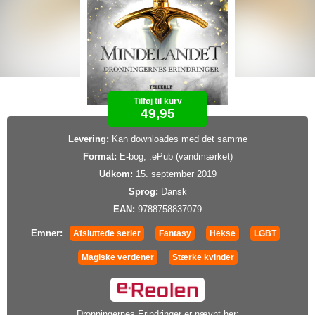
Tilføj til kurv
49,95
Levering:
Kan downloades med det samme
Format:
E-bog, .ePub (vandmærket)
Udkom:
15. september 2019
Sprog:
Dansk
EAN:
9788758837079
Emner:
Afsluttede serier
Fantasy
Hekse
LGBT
Magiske verdener
Stærke kvinder
Dronningernes Erindringer er nævnt her: