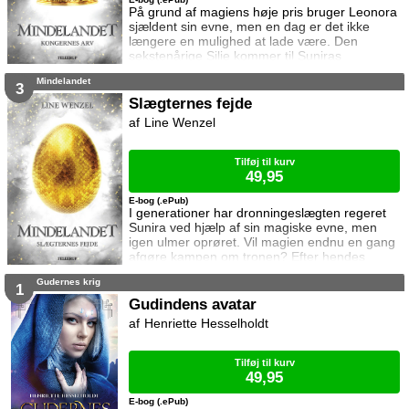
På grund af magiens høje pris bruger Leonora
sjældent sin evne, men en dag er det ikke
længere en mulighed at lade være. Den
sekstenårige Silje kommer til Suniras
hovedstad, Tedea, for at sy en kjole til
Mindelandet
dronning Marietta. Da hun tilfældigt redder
3
dronningen fra et mordforsøg, belønnes hun
Slægternes fejde
med en position som hofdame for den lidt
Line Wenzel
ældre prinsesse Leonora. Opgaven viser sig
hurtigt at være sværere end Silje forventede,
for Leonora ønsk
Tilføj til kurv
49,95
E-bog (.ePub)
I generationer har dronningeslægten regeret
Sunira ved hjælp af sin magiske evne, men
igen ulmer oprøret. Vil magien endnu en gang
afgøre kampen om tronen? Efter hendes
landsby er brændt ned, står syttenårige Iden
Gudernes krig
uden noget sted at tage hen. Mødet med den
1
ambitiøse, men til tider naive Simen giver
Gudindens avatar
hende andet at tænke på idet han tilbyder
Henriette Hesselholdt
hende arbejde som magiker. Undervejs stifter
hun bekendtskab med prinsesse Evyanna, og
ud
Tilføj til kurv
49,95
E-bog (.ePub)