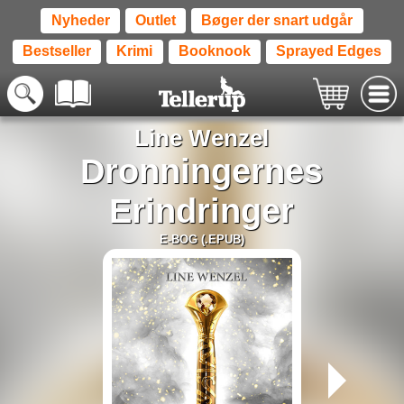
Nyheder
Outlet
Bøger der snart udgår
Bestseller
Krimi
Booknook
Sprayed Edges
Line Wenzel
Dronningernes
Erindringer
E-BOG (.EPUB)