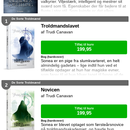
valkyrier. Viljestærk, intelligent og mestrer sit
sværd som få. Egenskaber der får bejlere til at
flygte i stor stil. Som kvinde er det ellers
hendes pligt at sikre sin familie gennem en
De Sorte Troldmænd
alliance med en af Asgårds mægtige slægter,
1
men her fejler hun igen og igen. Lige indtil den
Troldmandslavet
dag hun møder ham. Ham der ser hende.
Trudi Canavan
Ham der kommer til at betyde alt. Ham det får
fatale konsekvenser at skæ
Tilføj til kurv
199,95
Bog (hardcover)
Sonea er en pige fra slumkvarteret, en helt
almindelig gadetøs – lige indtil hun ved et
tilfælde opdager at hun har magiske evner,
som fører til at hun bliver taget til fange af de
sorte troldmænd. Men enkelte sorte
De Sorte Troldmænd
troldmænd ønsker at ødelægge Soneas
2
optagelse i troldmandslavet på den værst
Novicen
tænkelige måde. Sonea føler sig udskudt og
Trudi Canavan
ensom og savner slumkvarteret, men ingen
tør sende hende tilbage …
Tilføj til kurv
199,95
Bog (hardcover)
Sonea er blevet optaget som førsteårsnovice
på troldmandsakademiet, og havde hun