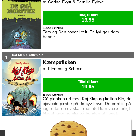
Carina Evytt & Pernille Eybye
Tilføj til kurv
19,95
E-bog (.ePub)
Tom og Dan sover i telt. En lyd gør dem
bange.
Kaj Klap & katten Klo
1
Kæmpefisken
Flemming Schmidt
Tilføj til kurv
19,95
E-bog (.ePub)
Gå planken ud med Kaj Klap og katten Klo, de
sjoveste pirater på de syv have. De er altid på
jagt efter en ny skat, men det kan være farligt.
Noget lurer nemlig på bunden af havet.
Fragtgebyret er DKK 59,95 • Fragtgebyret bortfalder ved køb over