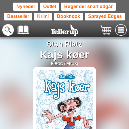
Nyheder
Outlet
Bøger der snart udgår
Bestseller
Krimi
Booknook
Sprayed Edges
Sten Platz
Kajs køer
E-BOG (.EPUB)