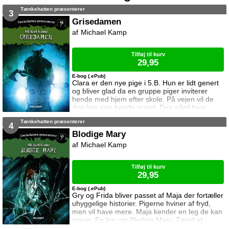
Tænkehatten præsenterer
3
Grisedamen
Michael Kamp
Tilføj til kurv
29,95
E-bog (.ePub)
Clara er den nye pige i 5.B. Hun er lidt genert
og bliver glad da en gruppe piger inviterer
hende med hjem efter skole. På vejen vil de
dog lige vise hende noget. Den gård hvor
Grisedamen boede. Altså, før hun begyndte at
Tænkehatten præsenterer
hugge hovederne af folk. Tænkehatten
4
Præsenterer er en serie skabt af YouTuberen
Blodige Mary
Tænkehatten og forfatter Michael Kamp.
Michael Kamp
Tilføj til kurv
29,95
E-bog (.ePub)
Gry og Frida bliver passet af Maja der fortæller
uhyggelige historier. Pigerne hviner af fryd,
men vil have mere. Maja kender en leg de kan
prøve. En leg om Blodige Mary. Tænd et
stearinlys og stå foran spejlet. Kald på hende