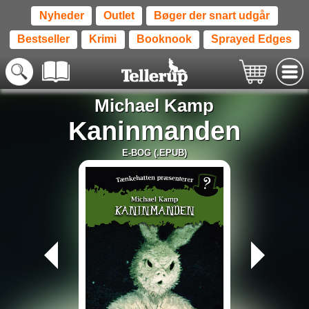
Nyheder
Outlet
Bøger der snart udgår
Bestseller
Krimi
Booknook
Sprayed Edges
Michael Kamp
Kaninmanden
E-BOG (.EPUB)