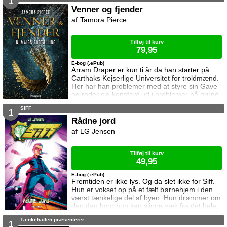
1
automatvåben, vilde eksplosioner og savlende
Venner og fjender
zombier. Kun én spiller vinder. Vil det lykkes
Tamora Pierce
Vercinger og Minik at nedkæmpe
modstanderne så de kan få et win
Tilføj til kurv
79,95
E-bog (.ePub)
Arram Draper er kun ti år da han starter på
Carthaks Kejserlige Universitet for troldmænd.
Her har han problemer med at styre sin Gave
og roder sig konstant ud i problemer på grund
af sin nysgerrige natur. Hans store evner og
SIFF
manglende sociale færdigheder gør det svært
1
for ham at finde venner, men efter et uheld
Rådne jord
med magi i sin klasse møder han Varissa og
LG Jensen
Ozorne. Det bliver starten på et fantastisk
eventyr. Dette er historien om
Tilføj til kurv
49,95
E-bog (.ePub)
Fremtiden er ikke lys. Og da slet ikke for Siff.
Hun er vokset op på et fælt børnehjem i den
værst tænkelige del af byen. Hun drømmer om
den dag hvor hun kan slippe væk fra det hele.
Men da dagen endelig kommer, viser det sig
Tænkehatten præsenterer
at drømme om fremtiden hurtigt kan blive et
1