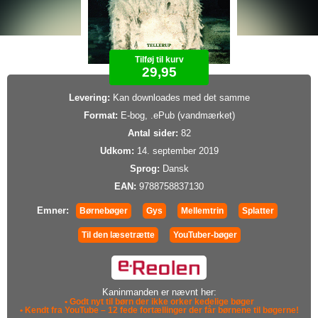
Tilføj til kurv
29,95
Levering:
Kan downloades med det samme
Format:
E-bog, .ePub (vandmærket)
Antal sider:
82
Udkom:
14. september 2019
Sprog:
Dansk
EAN:
9788758837130
Emner:
Børnebøger
Gys
Mellemtrin
Splatter
Til den læsetrætte
YouTuber-bøger
Kaninmanden er nævnt her:
• Godt nyt til børn der ikke orker kedelige bøger
• Kendt fra YouTube – 12 fede fortællinger der får børnene til bøgerne!