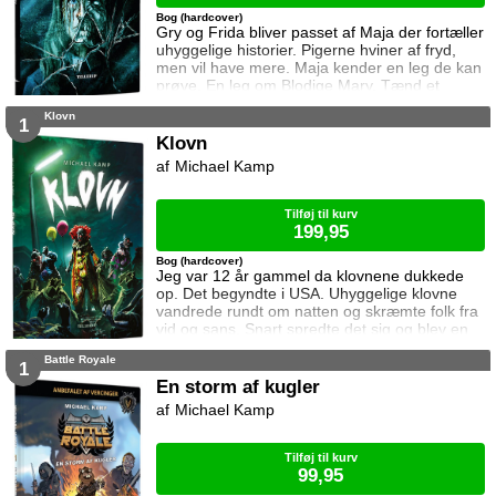
Bog (hardcover)
Gry og Frida bliver passet af Maja der fortæller
uhyggelige historier. Pigerne hviner af fryd,
men vil have mere. Maja kender en leg de kan
prøve. En leg om Blodige Mary. Tænd et
stearinlys og stå foran spejlet. Kald på hende
Klovn
tre gange og hun vil komme. Det er sjovt. Og
1
lidt uhyggeligt. Heldigvis er det bare for sjov,
Klovn
for Blodige Mary findes ikke. Vel?
Michael Kamp
Tilføj til kurv
199,95
Bog (hardcover)
Jeg var 12 år gammel da klovnene dukkede
op. Det begyndte i USA. Uhyggelige klovne
vandrede rundt om natten og skræmte folk fra
vid og sans. Snart spredte det sig og blev en
hel epidemi. De nåede helt til Danmark. Endda
Battle Royale
her til Ullerup. Aviserne havde konstant nye
1
'sjove' historier, enten med klovne der
En storm af kugler
skræmte folk, eller klovne der blev overfaldet
Michael Kamp
af de skræmte. Langt de fleste var selvfølgelig
bare udklædte spøgefugle der synte
Tilføj til kurv
99,95