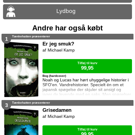
Lydbog
Andre har også købt
Tænkehatten præsenterer
1
Er jeg smuk?
Michael Kamp
Tilføj til kurv
99,95
Bog (hardcover)
Noah og Lucas har hørt uhyggelige historier i
SFO'en. Vandrehistorier. Specielt én om et
japansk spøgelse der skjuler sit ansigt og
jager de levende med en saks. Men spøgelser
findes da ikke. Gør de? Tænkehatten
Tænkehatten præsenterer
Præsenterer er en serie skabt af YouTuberen
3
Tænkehatten og forfatter Michael Kamp.
Grisedamen
Michael Kamp
Tilføj til kurv
99,95