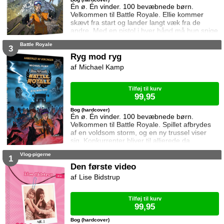
Én ø. Én vinder. 100 bevæbnede børn.
Velkommen til Battle Royale. Ellie kommer
skævt fra start og lander langt væk fra de
andre. Med en pistol i hver hånd må hun snige
sig igennem landskabet og holde udkig efter
Battle Royale
snigskytter. Omkring hende kæmper børnene
3
for livet, men de er ikke alene på øen.
Ryg mod ryg
Michael Kamp
Tilføj til kurv
99,95
Bog (hardcover)
Én ø. Én vinder. 100 bevæbnede børn.
Velkommen til Battle Royale. Spillet afbrydes
af en voldsom storm, og en ny trussel viser
sig. Konkurrenter bliver til allierede da
børnene pludselig er tvunget til at holde
Vlog-pigerne
sammen. Der er noget i stormen, og det
1
kommer efter dem.
Den første video
Lise Bidstrup
Tilføj til kurv
99,95
Bog (hardcover)