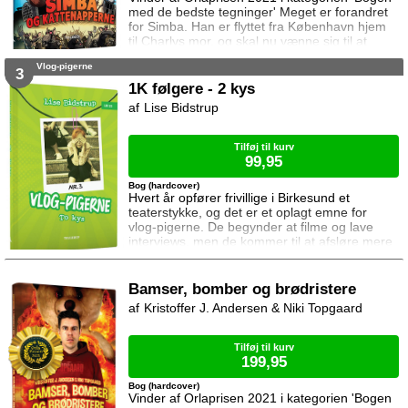
med de bedste tegninger' Meget er forandret
for Simba. Han er flyttet fra København hjem
til Charlys mor, og skal nu vænne sig til at
være udekat. Men Charlys mor har en hund –
Vlog-pigerne
Otto – en lille skeløjet mops som bjæffer og
3
farer rundt dagen lang ... og så elsker han at
1K følgere - 2 kys
snuse Simba bagi. Simba må skrue bissen på
Lise Bidstrup
for at få Otto til at forstå at han skal holde
snuden for sig selv, men det er
Tilføj til kurv
99,95
Bog (hardcover)
Hvert år opfører frivillige i Birkesund et
teaterstykke, og det er et oplagt emne for
vlog-pigerne. De begynder at filme og lave
interviews, men de kommer til at afsløre mere
end de havde regnet med. Ikke alle voksne
opfører sig nemlig som pigerne havde
forventet, og hvad skal man gøre når man
Bamser, bomber og brødristere
pludselig kender til en stor hemmelighed som
Kristoffer J. Andersen & Niki Topgaard
kan ødelægge en familie.
Tilføj til kurv
199,95
Bog (hardcover)
Vinder af Orlaprisen 2021 i kategorien 'Bogen