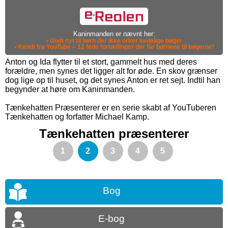
Kaninmanden er nævnt her:
• Godt nyt til børn der ikke orker kedelige bøger
• Kendt fra YouTube – 12 fede fortællinger der får børnene til bøgerne!
Anton og Ida flytter til et stort, gammelt hus med deres
forældre, men synes det ligger alt for øde. En skov grænser
dog lige op til huset, og det synes Anton er ret sejt. Indtil han
begynder at høre om Kaninmanden.
Tænkehatten Præsenterer er en serie skabt af YouTuberen
Tænkehatten og forfatter Michael Kamp.
Tænkehatten præsenterer
1
2
3
4
5
Bog
E-bog