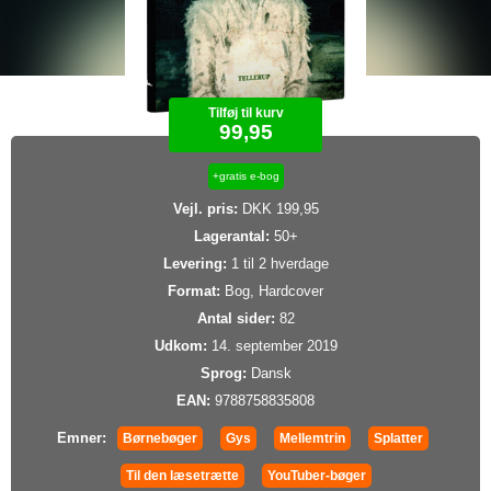
Tilføj til kurv
99,95
+gratis e-bog
Vejl. pris:
DKK 199,95
Lagerantal:
50+
Levering:
1 til 2 hverdage
Format:
Bog, Hardcover
Antal sider:
82
Udkom:
14. september 2019
Sprog:
Dansk
EAN:
9788758835808
Emner:
Børnebøger
Gys
Mellemtrin
Splatter
Til den læsetrætte
YouTuber-bøger