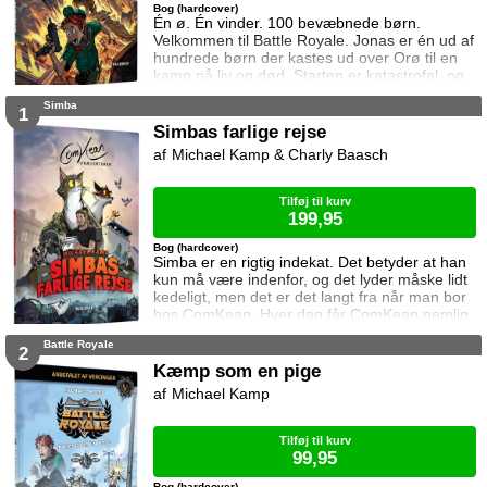
Bog (hardcover)
Én ø. Én vinder. 100 bevæbnede børn.
Velkommen til Battle Royale. Jonas er én ud af
hundrede børn der kastes ud over Orø til en
kamp på liv og død. Starten er katastrofal, og
han mister sin pistol. Kun bevæbnet med en
Simba
lille kniv skal han holde sig i live, og der er 99
1
skydeglade modstandere derude.
Simbas farlige rejse
Michael Kamp & Charly Baasch
Tilføj til kurv
199,95
Bog (hardcover)
Simba er en rigtig indekat. Det betyder at han
kun må være indenfor, og det lyder måske lidt
kedeligt, men det er det langt fra når man bor
hos ComKean. Hver dag får ComKean nemlig
en masse spændende pakker med gaver og
Battle Royale
produkter som skal filmes og testes, men en
2
dag glemmer postbuddet at lukke døren efter
Kæmp som en pige
sig, og Simbas nysgerrighed er for stor. Han
Michael Kamp
løber ud i opgangen og ud på gaden, og
pludselig er han langt væk fra sin trygge lejli
Tilføj til kurv
99,95
Bog (hardcover)