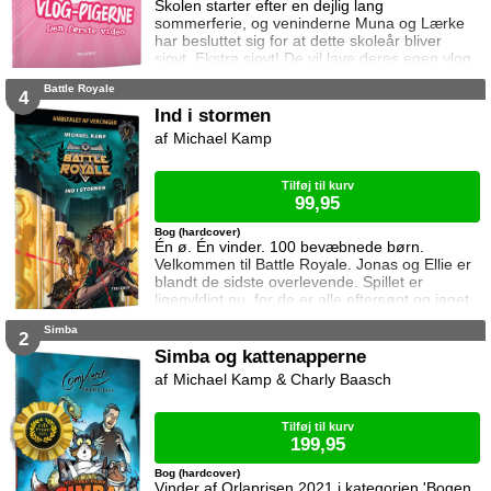
Skolen starter efter en dejlig lang
sommerferie, og veninderne Muna og Lærke
har besluttet sig for at dette skoleår bliver
sjovt. Ekstra sjovt! De vil lave deres egen vlog
hvor de fortæller hvad der foregår i deres lille
Battle Royale
by, Birkesund. Og hvad er bedre at begynde
4
med end den årlige havnefest? Desværre er
Ind i stormen
nogle af de ældre drenge opsat på at
Michael Kamp
ødelægge alt for dem …
Tilføj til kurv
99,95
Bog (hardcover)
Én ø. Én vinder. 100 bevæbnede børn.
Velkommen til Battle Royale. Jonas og Ellie er
blandt de sidste overlevende. Spillet er
ligegyldigt nu, for de er alle eftersøgt og jaget.
Nu er det sammenholdet der holder dem i live.
Simba
Kan de overhovedet finde en udvej?
2
Simba og kattenapperne
Michael Kamp & Charly Baasch
Tilføj til kurv
199,95
Bog (hardcover)
Vinder af Orlaprisen 2021 i kategorien 'Bogen