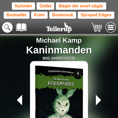
Nyheder
Outlet
Bøger der snart udgår
Bestseller
Krimi
Booknook
Sprayed Edges
Michael Kamp
Kaninmanden
BOG (HARDCOVER)