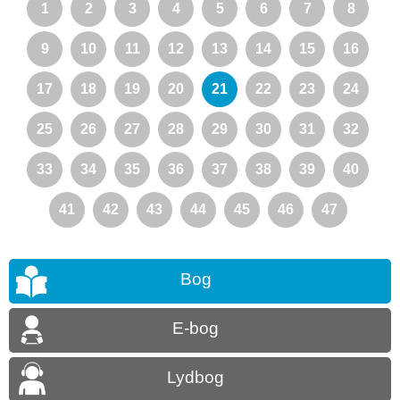
1
2
3
4
5
6
7
8
9
10
11
12
13
14
15
16
17
18
19
20
21
22
23
24
25
26
27
28
29
30
31
32
33
34
35
36
37
38
39
40
41
42
43
44
45
46
47
Bog
E-bog
Lydbog