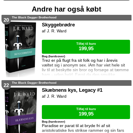
Andre har også købt
The Black Dagger Brotherhood
20
Skyggebrødre
J. R. Ward
Tilføj til kurv
199,95
Bog (hardcover)
Trez er på flugt fra sit folk og har i årevis
væltet sig i anonym sex. iAm har viet hele sit
liv til at beskytte sin bror og forsøge at tæmme
ham - uden held. Først da den smukke
udvalgte Selena kommer ind i Trez' liv og han
The Black Dagger Brotherhood
forelsker sig i hende, kommer han af med sin
22
sexafhængighed. Men Trez er ikke fri til at
Skæbnens kys, Legacy #1
elske Selena. Han er lovet bort til skyggernes
J. R. Ward
prinsesse og hans frist er ved at udløbe.
Tilføj til kurv
199,95
Bog (hardcover)
Paradise er parat til at bryde fri af sit
aristokratiske livs strikse rammer og sin fars