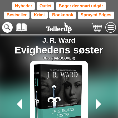
Nyheder
Outlet
Bøger der snart udgår
Bestseller
Krimi
Booknook
Sprayed Edges
J. R. Ward
Evighedens søster
BOG (HARDCOVER)