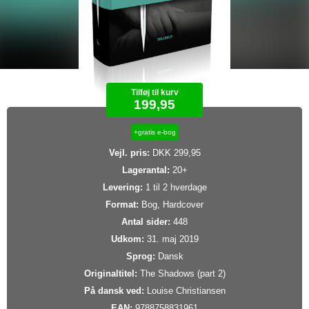
Tilføj til kurv
199,95
+gratis e-bog
Vejl. pris:
DKK 299,95
Lagerantal:
20+
Levering:
1 til 2 hverdage
Format:
Bog, Hardcover
Antal sider:
448
Udkom:
31. maj 2019
Sprog:
Dansk
Originaltitel:
The Shadows (part 2)
På dansk ved:
Louise Christiansen
EAN:
9788758831961