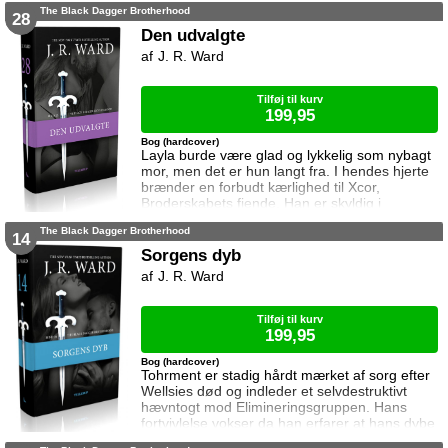
The Black Dagger Brotherhood
at forlade landet med sine soldater og må
28
aldrig vende tilbage. Layla og Xcor skal nu
Den udvalgte
affinde sig med at de er dømt til at leve hver
J. R. Ward
for sig. I mellemtiden træder nye spillere på
banen og tvinger skæbner i ny
Tilføj til kurv
199,95
Bog (hardcover)
Layla burde være glad og lykkelig som nybagt
mor, men det er hun langt fra. I hendes hjerte
brænder en forbudt kærlighed til Xcor,
Broderskabets fjende. Han er skyldig i
forræderi mod kongen og skal straffes med
The Black Dagger Brotherhood
døden. Kun Layla kender sandheden som kan
14
redde Xcors liv, men hvis hun røber den, vil
Sorgens dyb
det afsløre deres forhold og fratage hende alt
J. R. Ward
hvad hun har kært - selv rollen som mor for
sine to elskede børn.
Tilføj til kurv
199,95
Bog (hardcover)
Tohrment er stadig hårdt mærket af sorg efter
Wellsies død og indleder et selvdestruktivt
hævntogt mod Elimineringsgruppen. Hans
fortvivlelse vokser da han erfarer at hans dybe
sorg forhindrer Wellsie i at få evig fred, og at