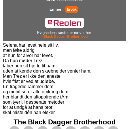
Emner:
Erotik
Evighedens søster er nævnt her:
• Black Dagger Brotherhood
Selena har levet hele sit liv,
men følte aldrig
at hun for alvor har levet.
Da hun møder Trez,
taber hun sit hjerte til ham
uden at kende den skæbne der venter ham.
Men Trez er ikke den eneste
hvis frist er ved at udløbe.
En tragedie rammer dem
og mobiliserer alle omkring dem,
heriblandt den altopofrende iAm,
som tyer til desperate metoder
for at undgå at hans bror
skal miste dén han elsker.
The Black Dagger Brotherhood