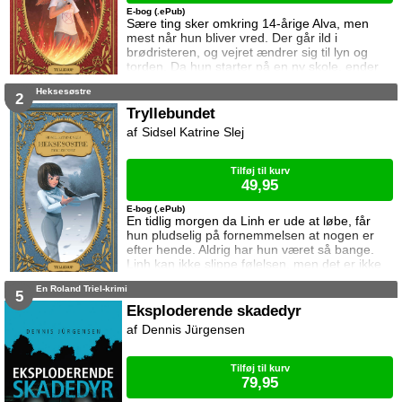
E-bog (.ePub)
Sære ting sker omkring 14-årige Alva, men
mest når hun bliver vred. Der går ild i
brødristeren, og vejret ændrer sig til lyn og
torden. Da hun starter på en ny skole, ender
det helt galt. Klassens ondeste pige træder
Heksesøstre
nemlig langt over hendes grænse da det viser
2
sig at ham de begge kan lide, er interesseret i
Tryllebundet
Alva. Heldigvis får hun hurtigt gode veninder,
Sidsel Katrine Slej
og sammen opdager de at verden rummer
mere end det øjet ser. MAGIEN VÅGNER er
Tilføj til kurv
49,95
E-bog (.ePub)
En tidlig morgen da Linh er ude at løbe, får
hun pludselig på fornemmelsen at nogen er
efter hende. Aldrig har hun været så bange.
Linh kan ikke slippe følelsen, men det er ikke
hendes eneste problem. I skolen går alt
En Roland Triel-krimi
nemlig galt, og det værste af det hele er at en
5
ny pige er startet til gymnastik, og hun tager al
Eksploderende skadedyr
opmærksomheden. Kun én person er mere
Dennis Jürgensen
irriterende ... pigens utålelige, selvsikre
storebror. Tryllebundet er anden bog i
Tilføj til kurv
79,95