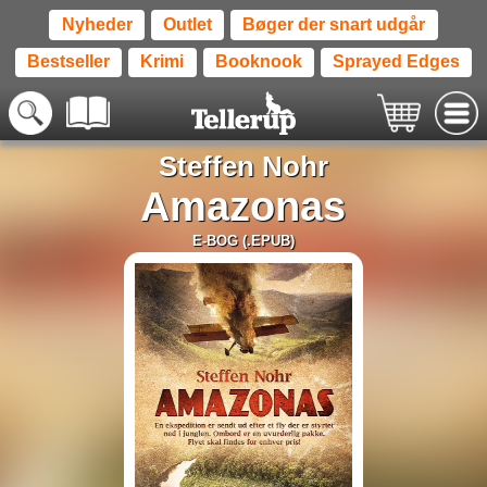
Nyheder
Outlet
Bøger der snart udgår
Bestseller
Krimi
Booknook
Sprayed Edges
Steffen Nohr
Amazonas
E-BOG (.EPUB)