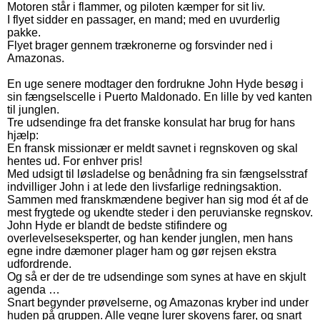
Motoren står i flammer, og piloten kæmper for sit liv.
I flyet sidder en passager, en mand; med en uvurderlig
pakke.
Flyet brager gennem trækronerne og forsvinder ned i
Amazonas.
En uge senere modtager den fordrukne John Hyde besøg i
sin fængselscelle i Puerto Maldonado. En lille by ved kanten
til junglen.
Tre udsendinge fra det franske konsulat har brug for hans
hjælp:
En fransk missionær er meldt savnet i regnskoven og skal
hentes ud. For enhver pris!
Med udsigt til løsladelse og benådning fra sin fængselsstraf
indvilliger John i at lede den livsfarlige redningsaktion.
Sammen med franskmændene begiver han sig mod ét af de
mest frygtede og ukendte steder i den peruvianske regnskov.
John Hyde er blandt de bedste stifindere og
overlevelseseksperter, og han kender junglen, men hans
egne indre dæmoner plager ham og gør rejsen ekstra
udfordrende.
Og så er der de tre udsendinge som synes at have en skjult
agenda …
Snart begynder prøvelserne, og Amazonas kryber ind under
huden på gruppen. Alle vegne lurer skovens farer, og snart