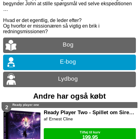
begynder John at stille spørgsmål ved selve ekspeditionen
…
Hvad er det egentlig, de leder efter?
Og hvorfor er missionæren så vigtig en brik i
redningsmissionen?
Bog
E-bog
Lydbog
Andre har også købt
Ready player one
2
Ready Player Two - Spillet om Sirenen
Ernest Cline
Tilføj til kurv
199,95