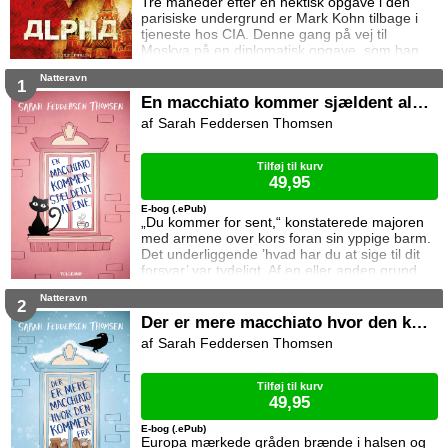
Tre måneder efter en hektisk opgave i den
parisiske undergrund er Mark Kohn tilbage i
tjeneste hos CIA. Denne gang på vej til
Moskva på en diplomatisk opgave, som han
har strittet imod da han frygter at russerne kun
Natteravn
har for øje at spilde hans tid og holde ham
1
hen. Snart bliver hans bange anelser til
En macchiato kommer sjældent alene
virkelighed, og overladt til sit eget selskab
Sarah Feddersen Thomsen
støder han en aften på Lena, en ung russisk
journalist og systemkritiker. Besnæret af Lenas
s
Tilføj til kurv
49,95
E-bog (.ePub)
„Du kommer for sent,“ konstaterede majoren
med armene over kors foran sin yppige barm.
Det underliggende ’hvad har du at sige til dit
forsvar’ var tydeligt. Af en eller anden grund
pissede det Europa af. „Ja,“ sagde hun.
Natteravn
Majorens øjne blev smalle. „Hvorfor?“ „Jeg
2
havde et mindre macchiato-relateret uheld på
Der er mere macchiato hvor den kommer fra
vej herhen.“ Egentlig har Europa nok at slås
Sarah Feddersen Thomsen
med. Der er den aften hun ikke kan få lov at
glemme fordi hendes psykolog konsta
Tilføj til kurv
49,95
E-bog (.ePub)
Europa mærkede gråden brænde i halsen og