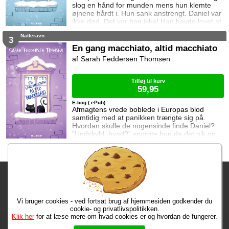
slog en hånd for munden mens hun klemte
øjnene hårdt i. Hun sank anstrengt. Daniel var
ikke død. Det var han ikke! Han havde lovet at
de ville ses igen. Han havde lovet! Europa har
Natteravn
fået sine erindringer tilbage, og pludselig er
3
der rigtig meget som giver mening. Men der er
En gang macchiato, altid macchiato
også meget som ikke gør. For hvorfor har
Sarah Feddersen Thomsen
kasernens ledelse føjet hendes
vrangforestillinger i så ekstrem en grad? Og
Tilføj til kurv
59,95
E-bog (.ePub)
Afmagtens vrede boblede i Europas blod
samtidig med at panikken trængte sig på.
Hvordan skulle de nogensinde finde Daniel?
”Undskyld, hvad?” spurgte hun da det gik op
for hende at Lucilla havde sagt et eller andet
hun ikke havde hørt. ”Måske skal vi tage det
hele lidt mere bogstaveligt,” gentog Lucilla.
Daniel er forsvundet – og tiden er ved at rinde
Fragtgebyret er DKK 59,95 • Fragtgebyret bortfalder ved køb over
ud. Febrilsk sætter Europa alt ind på at finde
ham, men det er ikke nemt, for h
DKK 299,00
Vi bruger cookies - ved fortsat brug af hjemmesiden godkender du
Bestiller du nu, har du dine varer på tirsdag!
cookie- og privatlivspolitikken.
Klik her
for at læse mere om hvad cookies er og hvordan de fungerer.
Max 50 kr.
Bøger til en 🐕