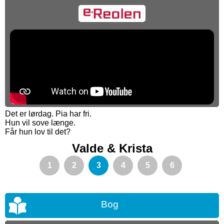
Det er lørdag. Pia har fri.
Hun vil sove længe.
Får hun lov til det?
Valde & Krista
1
2
3
4
5
6
Bog