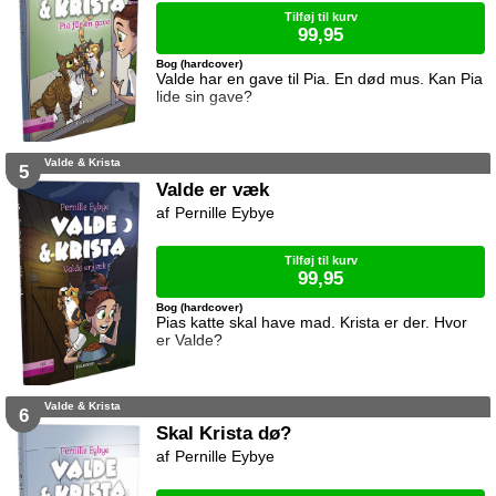
Tilføj til kurv
99,95
Bog (hardcover)
Valde har en gave til Pia. En død mus. Kan Pia
lide sin gave?
Valde & Krista
5
Valde er væk
Pernille Eybye
Tilføj til kurv
99,95
Bog (hardcover)
Pias katte skal have mad. Krista er der. Hvor
er Valde?
Valde & Krista
6
Skal Krista dø?
Pernille Eybye