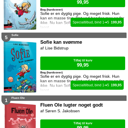
99,95
Bog (hardcover)
Sofie er en dygtig pige. Og meget frisk. Hun
kan en masse ting. Det ved hendes mor og far
ikke. Nu kan Sofie flyve. Hun kan flyve meget
1
5
199,95
langt.
Sofie
5
Sofie kan svømme
Lise Bidstrup
Tilføj til kurv
99,95
Bog (hardcover)
Sofie er en dygtig pige. Og meget frisk. Hun
kan en masse ting. Det ved hendes mor og far
ikke. Nu kan Sofie svømme. Hun kan svømme
1
5
199,95
langt.
Fluen Ole
1
Fluen Ole lugter noget godt
Søren S. Jakobsen
Tilføj til kurv
99,95