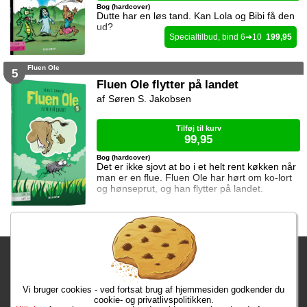
Bog (hardcover)
Dutte har en løs tand. Kan Lola og Bibi få den
ud?
6
10
199,95
Fluen Ole
5
Fluen Ole flytter på landet
Søren S. Jakobsen
Tilføj til kurv
99,95
Bog (hardcover)
Det er ikke sjovt at bo i et helt rent køkken når
man er en flue. Fluen Ole har hørt om ko-lort
og hønseprut, og han flytter på landet.
Fragtgebyret er DKK 59,95 • Fragtgebyret bortfalder ved køb over
DKK 299,00
Vi bruger cookies - ved fortsat brug af hjemmesiden godkender du
Bestiller du inden kl. 13:00 har du dine varer på mandag!
cookie- og privatlivspolitikken.