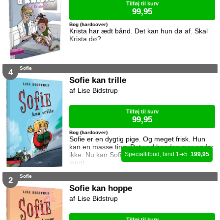
Tilføj til kurv
99,95
Bog (hardcover)
Krista har ædt bånd. Det kan hun dø af. Skal
Krista dø?
Sofie
4
Sofie kan trille
Lise Bidstrup
Tilføj til kurv
99,95
Bog (hardcover)
Sofie er en dygtig pige. Og meget frisk. Hun
kan en masse ting. Det ved hendes mor og far
ikke. Nu kan Sofie trille. Hun kan trille meget
1
5
199,95
langt.
Sofie
2
Sofie kan hoppe
Lise Bidstrup
Tilføj til kurv