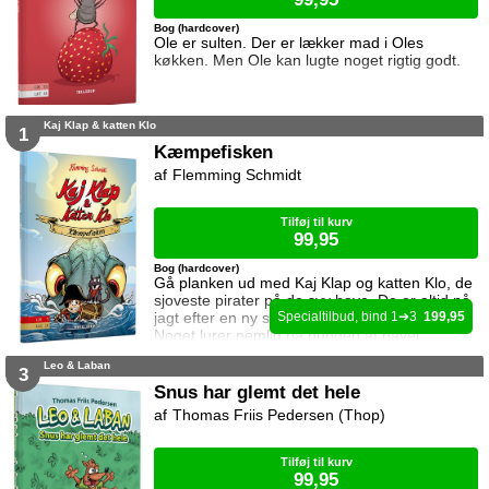
Bog (hardcover)
Ole er sulten. Der er lækker mad i Oles
køkken. Men Ole kan lugte noget rigtig godt.
Kaj Klap & katten Klo
1
Kæmpefisken
Flemming Schmidt
Tilføj til kurv
99,95
Bog (hardcover)
Gå planken ud med Kaj Klap og katten Klo, de
sjoveste pirater på de syv have. De er altid på
jagt efter en ny skat, men det kan være farligt.
1
3
199,95
Noget lurer nemlig på bunden af havet.
Leo & Laban
3
Snus har glemt det hele
Thomas Friis Pedersen (Thop)
Tilføj til kurv
99,95