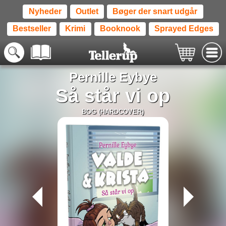
Nyheder
Outlet
Bøger der snart udgår
Bestseller
Krimi
Booknook
Sprayed Edges
Pernille Eybye
Så står vi op
BOG (HARDCOVER)