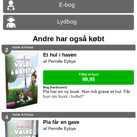
E-bog
Lydbog
Andre har også købt
Valde & Krista
2
Et hul i haven
Pernille Eybye
Tilføj til kurv
99,95
Bog (hardcover)
Pia har en ny busk. Hun må grave et hul. Får
hun sin busk i hullet?
Valde & Krista
4
Pia får en gave
Pernille Eybye