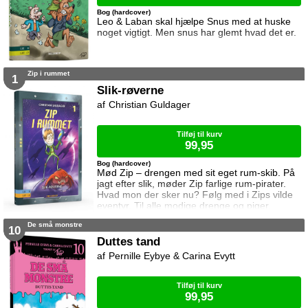
Bog (hardcover)
Leo & Laban skal hjælpe Snus med at huske
noget vigtigt. Men snus har glemt hvad det er.
Zip i rummet
1
Slik-røverne
Christian Guldager
Tilføj til kurv
99,95
Bog (hardcover)
Mød Zip – drengen med sit eget rum-skib. På
jagt efter slik, møder Zip farlige rum-pirater.
Hvad mon der sker nu? Følg med i Zips vilde
eventyr. Til alle modige drenge og piger.
De små monstre
10
Duttes tand
Pernille Eybye & Carina Evytt
Tilføj til kurv
99,95