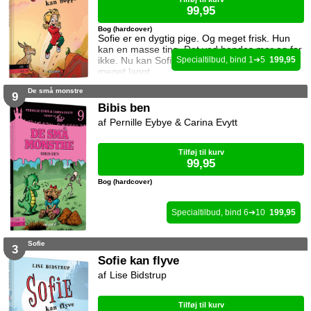
99,95
Bog (hardcover)
Sofie er en dygtig pige. Og meget frisk. Hun
kan en masse ting. Det ved hendes mor og far
ikke. Nu kan Sofie hoppe. Hun kan hoppe
1
5
199,95
meget langt.
De små monstre
9
Bibis ben
Pernille Eybye & Carina Evytt
Tilføj til kurv
99,95
Bog (hardcover)
6
10
199,95
Sofie
3
Sofie kan flyve
Lise Bidstrup
Tilføj til kurv