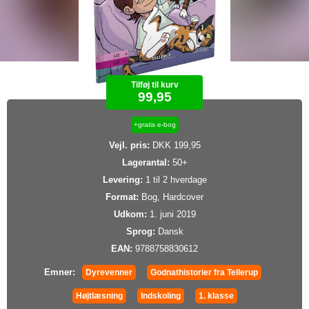
Tilføj til kurv
99,95
+gratis e-bog
Vejl. pris:
DKK 199,95
Lagerantal:
50+
Levering:
1 til 2 hverdage
Format:
Bog, Hardcover
Udkom:
1. juni 2019
Sprog:
Dansk
EAN:
9788758830612
Emner:
Dyrevenner
Godnathistorier fra Tellerup
Højtlæsning
Indskoling
1. klasse