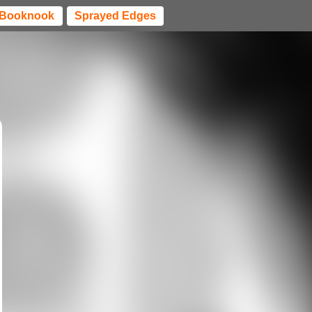
Booknook
Sprayed Edges