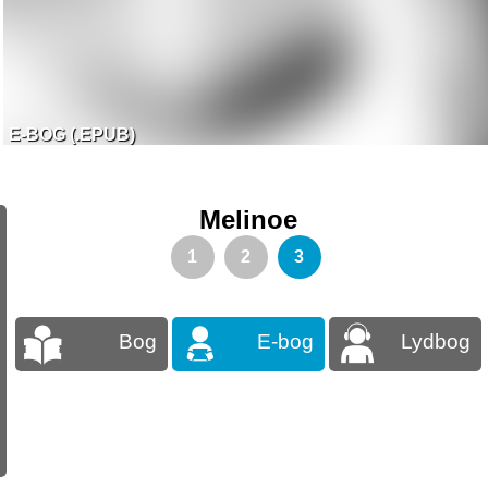
E-BOG (.EPUB)
Melinoe
1
2
3
Bog
E-bog
Lydbog