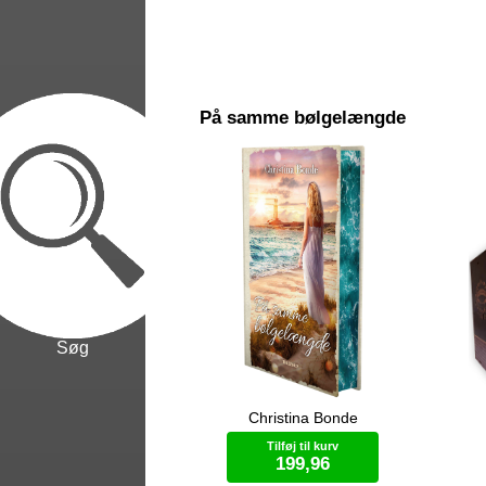
På samme bølgelængde
Søg
Christina Bonde
”Når to bølger med samme
Fo
bølgelængde mødes, kan de enten
Bo
Tilføj til kurv
forstærke eller svække hinanden,
lan
199,96
afhængigt af den fase de er i.” ”Så
sam