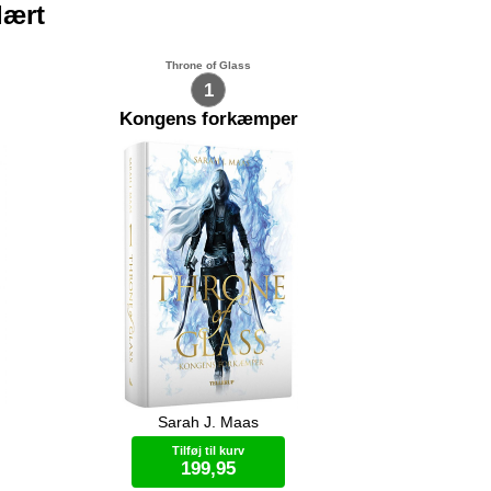
lært
Throne of Glass
1
Kongens forkæmper
Sarah J. Maas
t sætte
Celaena Sardothien, Adarlans
dig
farligste snigmorder, er blevet forrådt
Tilføj til kurv
, og
og afsoner nu i Endoviers saltminer.
199,95
r ikke
Da kronprinsen af Adarlan opfordrer