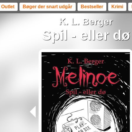
Outlet
Bøger der snart udgår
Bestseller
Krimi
K. L. Berger
Spil - eller dø