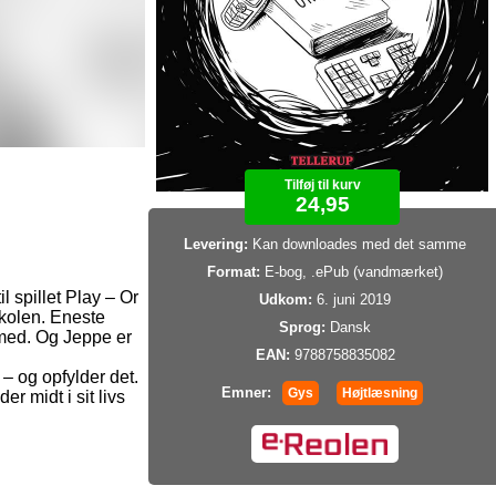
Tilføj til kurv
24,95
Levering:
Kan downloades med det samme
Format:
E-bog, .ePub (vandmærket)
l spillet Play – Or
Udkom:
6. juni 2019
skolen. Eneste
Sprog:
Dansk
e med. Og Jeppe er
EAN:
9788758835082
– og opfylder det.
Emner:
Gys
Højtlæsning
er midt i sit livs