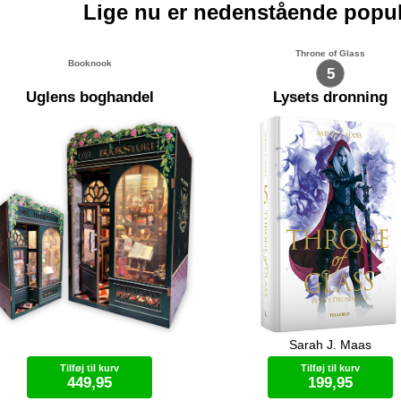
Lige nu er nedenstående popu
Throne of Glass
Booknook
5
Uglens boghandel
Lysets dronning
Sarah J. Maas
rkæl din bogreol med en
Aelin arbejder på en plan om a
oknook! En Booknook er et mini-
magien fri i Adarlan igen. Samti
Tilføj til kurv
Tilføj til kurv
dskab eller miniature-rum du selv
skal hun finde penge til en hær
449,95
199,95
ler. Gør dig klar til hyggelig
hvor finder man dem? Chaol ha