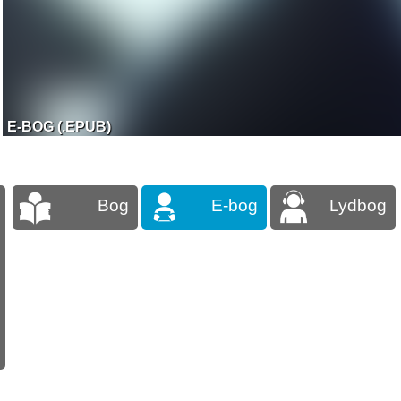
E-BOG (.EPUB)
Bog
E-bog
Lydbog