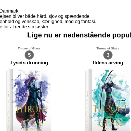
m Danmark.
 rejsen bliver både hård, sjov og spændende.
menhold og venskab, kærlighed, mod og fantasi.
 for at redde sin søster.
Lige nu er nedenstående popu
Throne of Glass
Throne of Glass
5
3
Lysets dronning
Ildens arving