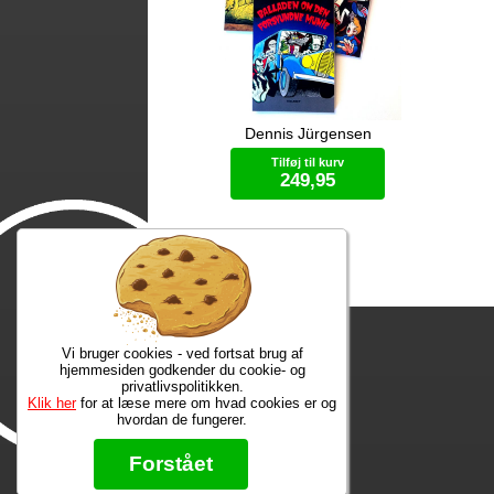
Dennis Jürgensen
Freddy, 11 år og gyserfan, bliver en
Nes
nat kidnappet af Neanderslottets
Ta
Tilføj til kurv
monstre, som ønsker hans hjælp. Det
ud
249,95
bliver starten på et ubrydeligt
Val
venskab med vampyren Grev
Ch
Dracula, varulven Eddie, den
mo
Specialtilbud
hovedløse ridder Sir Arthur Fieldstein,
ind
Frankenstein-uhyret Boris, mumien
rin
Mummy og bøvsedragen Nitan.
ve
Vi bruger cookies - ved fortsat brug af
hjemmesiden godkender du cookie- og
privatlivspolitikken.
Klik her
for at læse mere om hvad cookies er og
hvordan de fungerer.
Forstået
Info
Info mm.
Ko