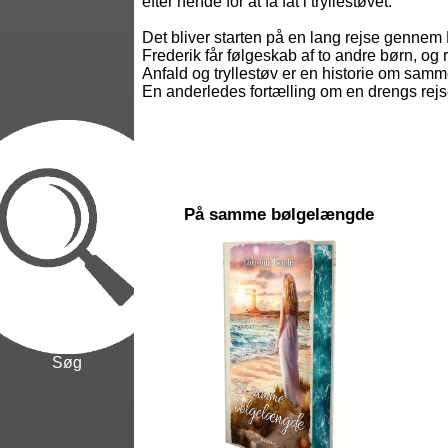
efter hende for at få fat i tryllestøvet.
Det bliver starten på en lang rejse genne
Frederik får følgeskab af to andre børn, og
Anfald og tryllestøv er en historie om sam
En anderledes fortælling om en drengs rejse
På samme bølgelængde
Søg