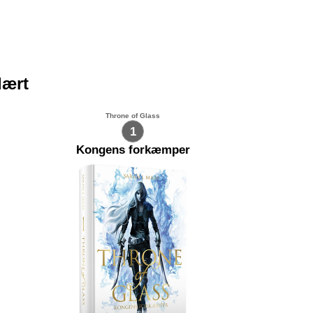
lært
Throne of Glass
1
Kongens forkæmper