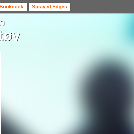
Booknook
Sprayed Edges
n
tøv