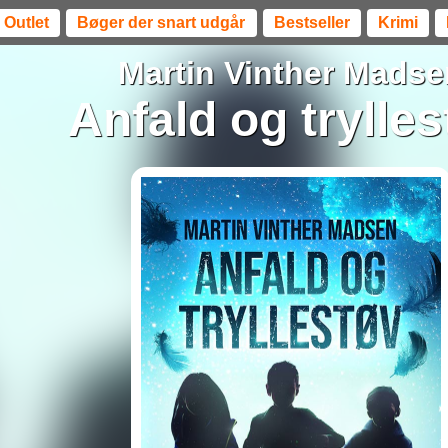
Outlet
Bøger der snart udgår
Bestseller
Krimi
Martin Vinther Madse
Anfald og trylles