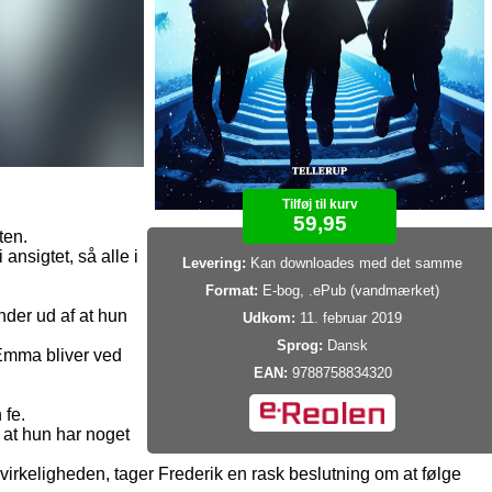
Tilføj til kurv
59,95
ten.
ansigtet, så alle i
Levering:
Kan downloades med det samme
Format:
E-bog, .ePub (vandmærket)
der ud af at hun
Udkom:
11. februar 2019
Sprog:
Dansk
 Emma bliver ved
EAN:
9788758834320
 fe.
 at hun har noget
rkeligheden, tager Frederik en rask beslutning om at følge