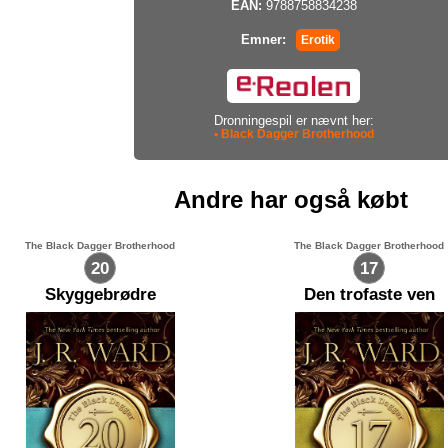
EAN:
9788758834238
Emner:
Erotik
Dronningespil er nævnt her:
• Black Dagger Brotherhood
Andre har også købt
The Black Dagger Brotherhood
The Black Dagger Brotherhood
20
17
Skyggebrødre
Den trofaste ven