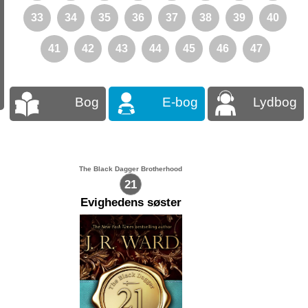
33
34
35
36
37
38
39
40
41
42
43
44
45
46
47
Bog
E-bog
Lydbog
The Black Dagger Brotherhood
21
Evighedens søster