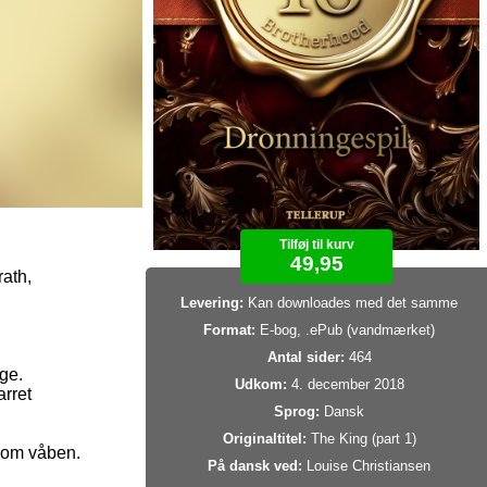
Tilføj til kurv
49,95
ath,
Levering:
Kan downloades med det samme
Format:
E-bog, .ePub (vandmærket)
Antal sider:
464
ge.
Udkom:
4. december 2018
rret
Sprog:
Dansk
Originaltitel:
The King (part 1)
 som våben.
På dansk ved:
Louise Christiansen