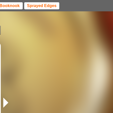
Booknook
Sprayed Edges
l