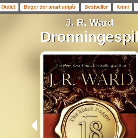
Outlet
Bøger der snart udgår
Bestseller
Krimi
J. R. Ward
Dronningespi