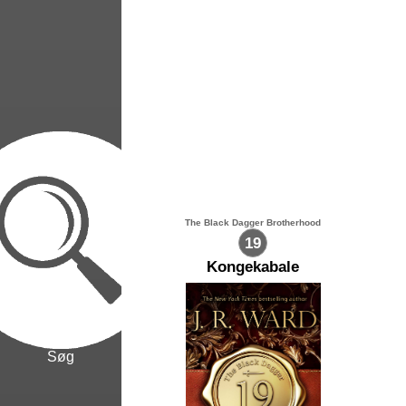
The Black Dagger Brotherhood
19
Kongekabale
Søg