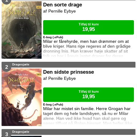
har hugget mere end blot en stjerne. Det lader
Den sorte drage
til at selve Humstrups jul står på spil ...
Pernille Eybye
Tilføj til kurv
19,95
E-bog (.ePub)
Milar er fårehyrde, men han drømmer om at
blive kriger. Hans rige regeres af den grådige
dronning Inis. Hun kræver høje skatter af sit
folk og har i årevis jagtet drager for deres
sjæle. Da herre Grogan kommer til Milars
Dragesjæle
landsby for at hente årets skatter, ændrer
2
Milars liv sig.
Den sidste prinsesse
Pernille Eybye
Tilføj til kurv
19,95
E-bog (.ePub)
Milar har mistet sin familie. Herre Grogan har
taget dem og hele landsbyen, så nu er Milar
alene. Han ved ikke hvad han skal gøre og
søger tilflugt på Rolan-bjerget. Men heller ikke
der er han i sikkerhed. Dronningens mænd
Dragesjæle
leder efter den sorte drage som skjuler sig på
3