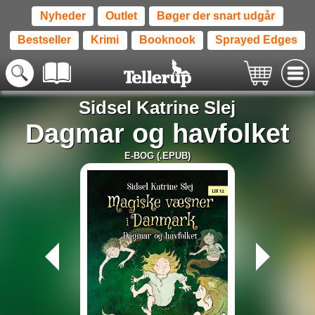
Nyheder
Outlet
Bøger der snart udgår
Bestseller
Krimi
Booknook
Sprayed Edges
Sidsel Katrine Slej
Dagmar og havfolket
E-BOG (.EPUB)