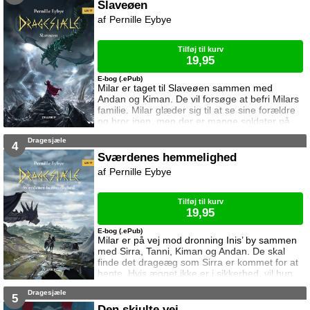
bjerget. Kan Milar beskytte den?
Slaveøen
Pernille Eybye
Tilføj til kurv
19,95
E-bog (.ePub)
Milar er taget til Slaveøen sammen med
Andan og Kiman. De vil forsøge at befri Milars
familie. Milar glæder sig til at se sine forældre
og bror igen, men der er mange soldater på
Slaveøen. De må være forsigtige hvis det skal
Dragesjæle
lykkes dem alle at slippe væk.
4
Sværdenes hemmelighed
Pernille Eybye
Tilføj til kurv
19,95
E-bog (.ePub)
Milar er på vej mod dronning Inis’ by sammen
med Sirra, Tanni, Kiman og Andan. De skal
finde det drageæg som Sirra er kommet for at
hente. Hvis ægget ikke er i sikkerhed, vil hun
ikke hjælpe dem. Rejsen er ikke uden farer, og
Dragesjæle
snart må Milar kæmpe for at beskytte sig selv
5
og sine venner.
Den skjulte vej