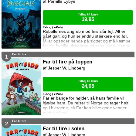
Pernille Eybye
Tilføj til kurv
19,95
E-bog (.ePub)
Rebellernes angreb mod Inis slår fejl. Alt er
gået galt, og hun er endnu stærkere end før.
Milar opsøger hende på slottet og må kæmpe
for sin familie, dragerne og rebellerne. Han er
på egen hånd, men han vil ikke give op.
Far til fire
1
Far til fire på toppen
Jesper W. Lindberg
Tilføj til kurv
24,95
E-bog (.ePub)
Far er bange for højder, så hans familie vil
hjælpe ham. De rejser til Norge og tager højt
op i bjergene, så Far kan blive gode venner
med sin frygt.
Far til fire
2
Far til fire i solen
Jesper W. Lindberg