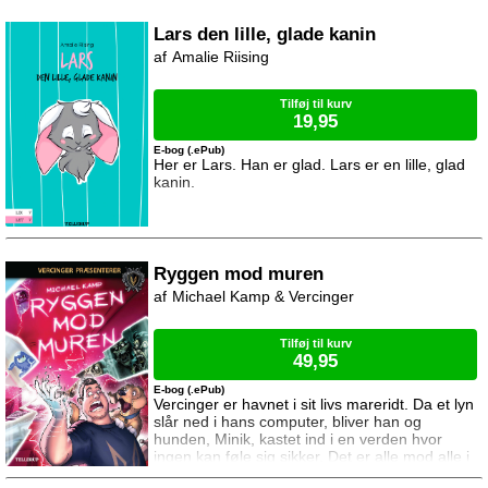
Lars den lille, glade kanin
Amalie Riising
Tilføj til kurv
19,95
E-bog (.ePub)
Her er Lars. Han er glad. Lars er en lille, glad
kanin.
Ryggen mod muren
Michael Kamp & Vercinger
Tilføj til kurv
49,95
E-bog (.ePub)
Vercinger er havnet i sit livs mareridt. Da et lyn
slår ned i hans computer, bliver han og
hunden, Minik, kastet ind i en verden hvor
ingen kan føle sig sikker. Det er alle mod alle i
kampen om at få et win. Bliver du elimineret,