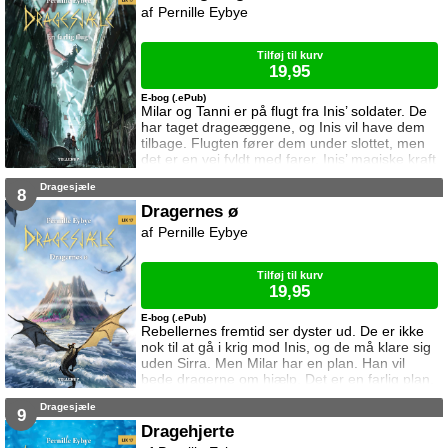
Pernille Eybye
Tilføj til kurv
19,95
E-bog (.ePub)
Milar og Tanni er på flugt fra Inis’ soldater. De
har taget drageæggene, og Inis vil have dem
tilbage. Flugten fører dem under slottet, men
det er en vej fyldt med farer. Inis’ magiske kraft
kan koste dem livet, og én må ofre alt.
Dragesjæle
8
Dragernes ø
Pernille Eybye
Tilføj til kurv
19,95
E-bog (.ePub)
Rebellernes fremtid ser dyster ud. De er ikke
nok til at gå i krig mod Inis, og de må klare sig
uden Sirra. Men Milar har en plan. Han vil
bede dragerne om hjælp. Det er en farlig plan,
for dragerne stoler ikke på mennesker.
Dragesjæle
9
Dragehjerte