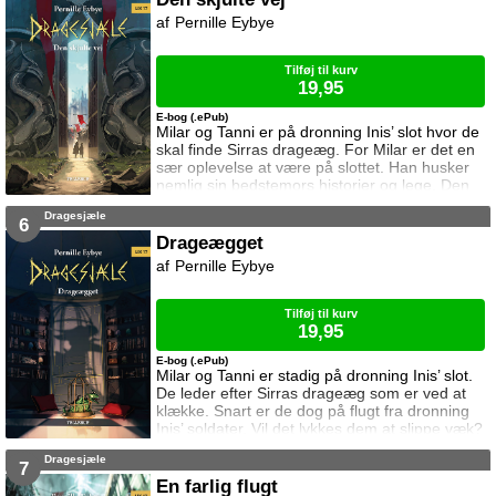
Pernille Eybye
Tilføj til kurv
19,95
E-bog (.ePub)
Milar og Tanni er på dronning Inis’ slot hvor de
skal finde Sirras drageæg. For Milar er det en
sær oplevelse at være på slottet. Han husker
nemlig sin bedstemors historier og lege. Den
viden kan han måske bruge til at finde ægget.
Dragesjæle
Men der lurer mange farer bag slottets mure.
6
Drageægget
Pernille Eybye
Tilføj til kurv
19,95
E-bog (.ePub)
Milar og Tanni er stadig på dronning Inis’ slot.
De leder efter Sirras drageæg som er ved at
klække. Snart er de dog på flugt fra dronning
Inis’ soldater. Vil det lykkes dem at slippe væk?
Vil de miste deres liv? Eller måske deres
Dragesjæle
sjæle?
7
En farlig flugt