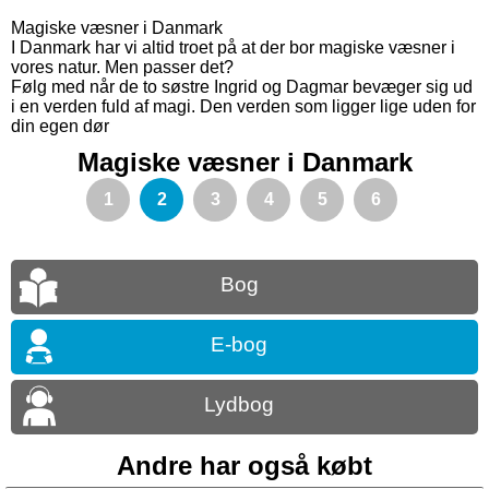
Magiske væsner i Danmark
I Danmark har vi altid troet på at der bor magiske væsner i
vores natur. Men passer det?
Følg med når de to søstre Ingrid og Dagmar bevæger sig ud
i en verden fuld af magi. Den verden som ligger lige uden for
din egen dør
Magiske væsner i Danmark
1
2
3
4
5
6
Bog
E-bog
Lydbog
Andre har også købt