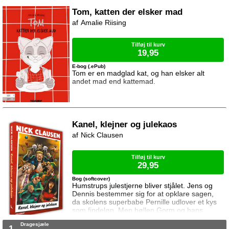
starter du forfra i en evig kamp mod fræsende
automatvåben, vilde eksplosioner og savlende
Tom, katten der elsker mad
zombier. Kun én spiller vinder. Vil det lykkes
Amalie Riising
Vercinger og Minik at nedkæmpe
modstanderne så de kan få et win
Tilføj til kurv
19,95
E-bog (.ePub)
Tom er en madglad kat, og han elsker alt
andet mad end kattemad.
Kanel, klejner og julekaos
Nick Clausen
Tilføj til kurv
29,95
Bog (softcover)
Humstrups julestjerne bliver stjålet. Jens og
Dennis bestemmer sig for at opklare sagen,
da skolens superbabe Pernille udlover et kys
som findeløn. Men bøllen Gorm og hans
kumpaner gør ikke livet nemt for de to venner.
Dragesjæle
Snart går det op for Jens og Dennis at tyven
1