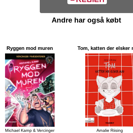
Andre har også købt
Ryggen mod muren
Tom, katten der elsker
Michael Kamp & Vercinger
Amalie Riising
cinger er havnet i sit livs mareridt.
Tom er en madglad kat, og han