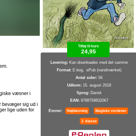
Tilføj til kurv
24,95
Levering:
Kan downloades med det samme
dem.
Format:
E-bog, .ePub (vandmærket)
Antal sider:
56
Udkom:
15. august 2018
Sprog:
Dansk
agiske væsner i
EAN:
9788758832067
r bevæger sig ud i
er lige uden for
Emner:
Højtlæsning
Magiske verdener
2. klasse