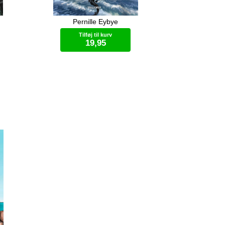
Pernille Eybye
s’
Rebellernes fremtid ser dyster ud. De
ggene,
er ikke nok til at gå i krig mod Inis, og
Tilføj til kurv
ugten
de må klare sig uden Sirra. Men Milar
19,95
t er
har en plan. Han vil bede dragerne
iske
om hjælp. Det er en farlig plan, for
n må
dragerne stoler ikke på mennesker.
E-bog (.ePub)