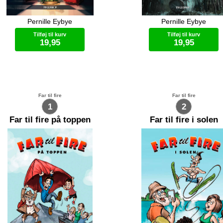
Pernille Eybye
Pernille Eybye
ar og Tanni er stadig på dronning
Milar og Tanni er på flugt fra Ini
s’ slot. De leder efter Sirras
soldater. De har taget drageæ
Tilføj til kurv
Tilføj til kurv
ageæg som er ved at klække. Snart
og Inis vil have dem tilbage. Fl
19,95
19,95
de dog på flugt fra dronning Inis’
fører dem under slottet, men de
dater. Vil det lykkes dem at slippe
en vej fyldt med farer. Inis’ mag
? Vil de miste deres liv? Eller
kraft kan koste dem livet, og é
E-bog (.ePub)
E-bog (.ePub)
ske deres sjæle?
ofre alt.
Far til fire
Far til fire
1
2
Far til fire på toppen
Far til fire i solen