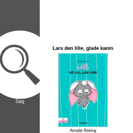
Lars den lille, glade kanin
Søg
Amalie Riising
Her er Lars. Han er glad. Lars er en
Ver