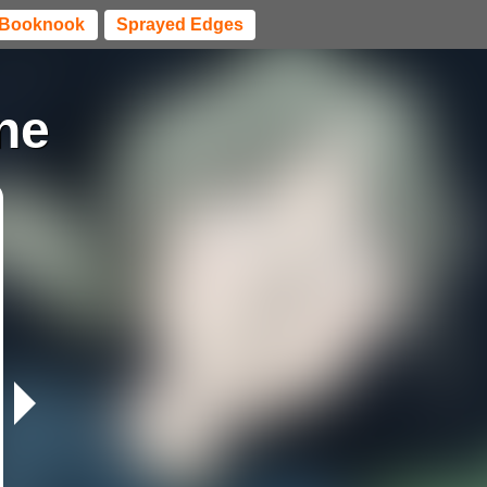
Booknook
Sprayed Edges
ene