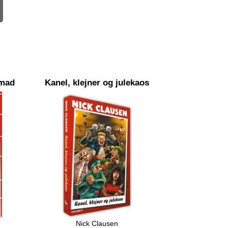
 mad
Kanel, klejner og julekaos
Nick Clausen
 elsker
Humstrups julestjerne bliver stjålet.