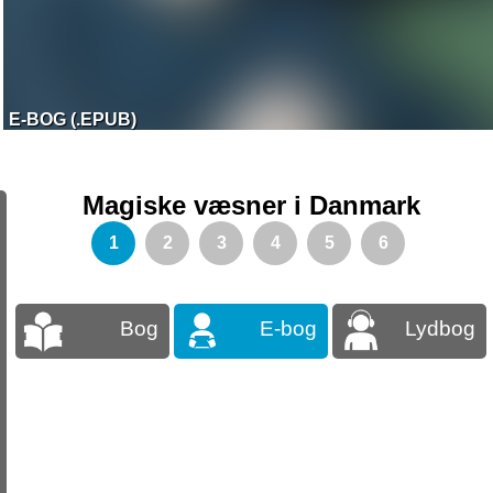
E-BOG (.EPUB)
Magiske væsner i Danmark
1
2
3
4
5
6
Bog
E-bog
Lydbog