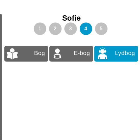
Sofie
1
2
3
4
5
Bog
E-bog
Lydbog