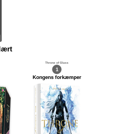
lært
Throne of Glass
1
Kongens forkæmper