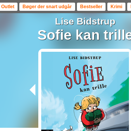
Outlet
Bøger der snart udgår
Bestseller
Krimi
Lise Bidstrup
Sofie kan trill