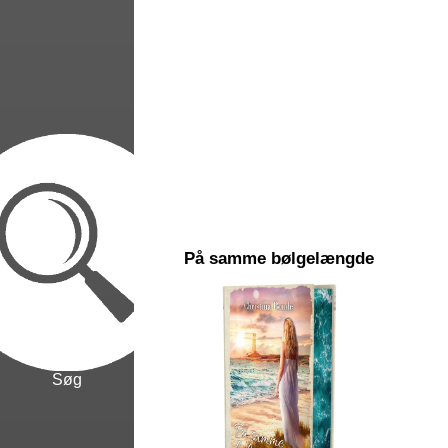
På samme bølgelængde
Søg