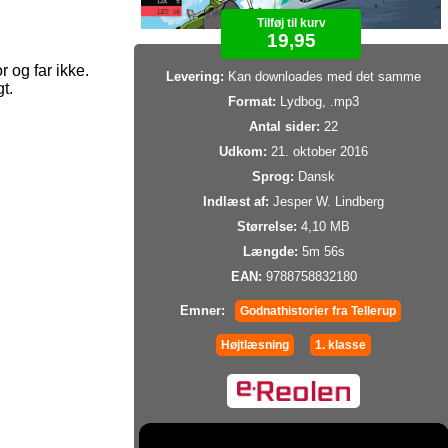
Tilføj til kurv
19,95
 og far ikke.
Levering:
Kan downloades med det samme
t.
Format:
Lydbog, .mp3
Antal sider:
22
Udkom:
21. oktober 2016
Sprog:
Dansk
Indlæst af:
Jesper W. Lindberg
Størrelse:
4,10 MB
Længde:
5m 56s
EAN:
9788758832180
Emner:
Godnathistorier fra Tellerup
Højtlæsning
1. klasse