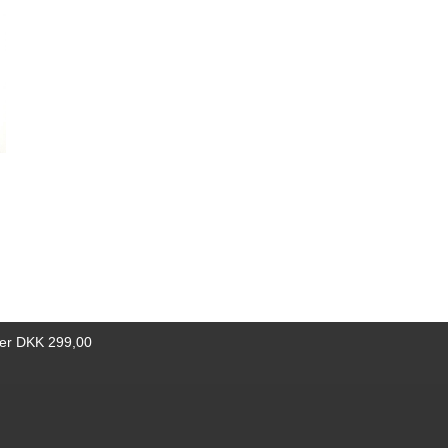
er en
ts
p. Det
dstein,
mien
.
ver DKK 299,00