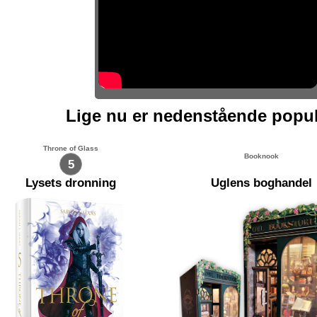
Lige nu er nedenstående popu
Throne of Glass
Booknook
5
Lysets dronning
Uglens boghandel