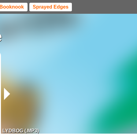
Booknook
Sprayed Edges
e
LYDBOG (.MP3)