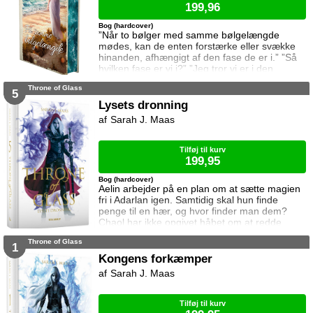
199,96
Bog (hardcover)
”Når to bølger med samme bølgelængde
mødes, kan de enten forstærke eller svække
hinanden, afhængigt af den fase de er i.” ”Så
hvilken fase er vi i?” ”Jeg tror vi er i den
samme fase.” To ting er vigtige for Elina da
Throne of Glass
hun rejser til den lille ferieby ved kysten for at
5
sætte sin afdøde fars hus til salg. Salget skal
Lysets dronning
gå hurtigt, og hendes ophold skal være kort.
Sarah J. Maas
Elina har ikke besøgt byen siden hendes far
brød kontakten da hun var se
Tilføj til kurv
199,95
Bog (hardcover)
Aelin arbejder på en plan om at sætte magien
fri i Adarlan igen. Samtidig skal hun finde
penge til en hær, og hvor finder man dem?
Chaol har ikke opgivet håbet om at redde
Dorian. Det bliver dog konstant sværere at
Throne of Glass
forsvare hvad der virker mere og mere som en
1
ønskedrøm, for prinsen lader til at have
Kongens forkæmper
opgivet kampen. Manon plages af
Sarah J. Maas
samvittighedskvaler og presses fra alle sider.
På den ene står Overheksen og hertug
Perringto
Tilføj til kurv