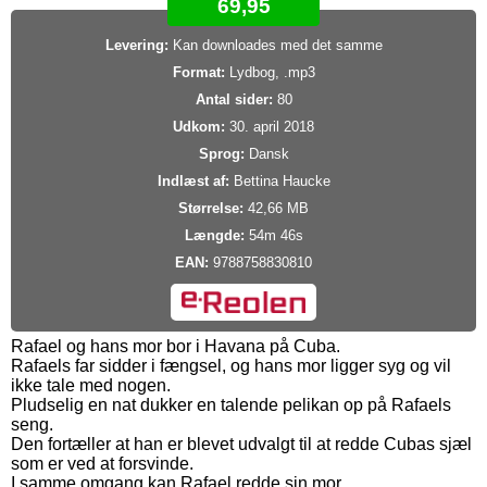
69,95
Levering:
Kan downloades med det samme
Format:
Lydbog, .mp3
Antal sider:
80
Udkom:
30. april 2018
Sprog:
Dansk
Indlæst af:
Bettina Haucke
Størrelse:
42,66 MB
Længde:
54m 46s
EAN:
9788758830810
Rafael og hans mor bor i Havana på Cuba.
Rafaels far sidder i fængsel, og hans mor ligger syg og vil
ikke tale med nogen.
Pludselig en nat dukker en talende pelikan op på Rafaels
seng.
Den fortæller at han er blevet udvalgt til at redde Cubas sjæl
som er ved at forsvinde.
I samme omgang kan Rafael redde sin mor,