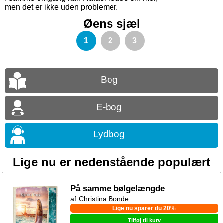
men det er ikke uden problemer.
Øens sjæl
1
2
3
Bog
E-bog
Lydbog
Lige nu er nedenstående populært
På samme bølgelængde
Christina Bonde
Lige nu sparer du 20%
Tilføj til kurv