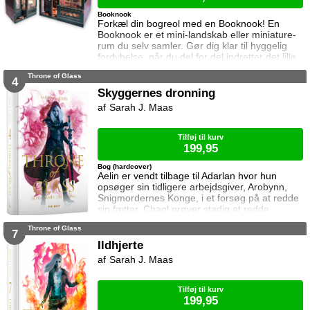
Booknook
Forkæl din bogreol med en Booknook! En
Booknook er et mini-landskab eller miniature-
rum du selv samler. Gør dig klar til hyggelig
fordybelse, når du del for del indretter det lille
rum med de fineste detaljer. Med lukkede
Throne of Glass
sider passer booknooks perfekt til bogreolen,
4
og med det indbyggede lys, pynter den også i
Skyggernes dronning
mørke. I denne booknook går døren op og i til
Sarah J. Maas
uglens charmerende lille boghandel, som med
garanti har lige den bog du ik
Tilføj til kurv
199,95
Bog (hardcover)
Aelin er vendt tilbage til Adarlan hvor hun
opsøger sin tidligere arbejdsgiver, Arobynn,
Snigmordernes Konge, i et forsøg på at redde
sin fætter. Chaol prøver stadig at redde
Dorian, men det bliver fortsat sværere som
Throne of Glass
tiden går. Dorian er nemlig nu i kongens magt
7
og orker ikke længere at kæmpe imod.
Ildhjerte
Samtidig står Manon i en svær situation.
Sarah J. Maas
Hertug Perrington har givet hende klare
ordrer, men skal hun følge dem eller give e
Tilføj til kurv
199,95