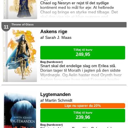
Chaol og Nesryn er rejst til det sydlige
kontinent med to mål for øje: At helbrede
Chaol og bringe en styrke med tilbage. Det
skal dog vise sig at blive sværere end
forventet, for khaganen, det sydlige kontinents
Throne of Glass
mægtige leder, er i sorg og ønsker ikke at
11
træffe en beslutning her og nu. Da en healer
Askens rige
bliver myrdet under mystiske omstændigheder,
Sarah J. Maas
frygter Chaol og Nesryn at Valkerne er fulgt
efter dem til syden.
Tilføj til kurv
249,95
Bog (hardcover)
Snart skal det endelige slag om Erilea stå.
Dorian tager til Morath i jagten på den sidste
Wyrdnøgle. Og Aelin haster mod Orynth hvor
Aedion forsvarer byen mod Erawans horder.
Heldigvis er han ikke alene. Men kan deres
forbundsfæller overhovedet gøre en forskel
mod Erawans rædsler?
Lygtemanden
Martin Schmidt
Lige nu sparer du 20%
Tilføj til kurv
239,96
Bog (hardcover)