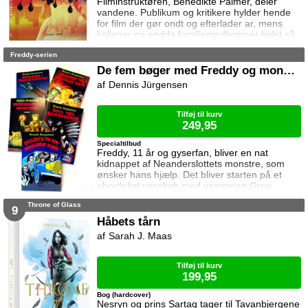
Filminstruktøren, Benedikte Palmer, deler
vandene. Publikum og kritikere hylder hende
for film der gør ondt og efterlader ar, mens
kolleger og endda familiemedlemmer helst så
hende forsvinde. Under en rejse til Los
Freddy-serien
Angeles bliver hun forgiftet og er tæt på at
miste livet. Da efterforskningen fortsætter
De fem bøger med Freddy og monstrene
hjemme i Danmark, sender FBI den
Dennis Jürgensen
nyuddannede agent April Biggs for at assistere
en dansk taskforce. Sporene dør ud, men så
tager sag
Tilføj til kurv
249,95
Specialtilbud
Freddy, 11 år og gyserfan, bliver en nat
kidnappet af Neanderslottets monstre, som
ønsker hans hjælp. Det bliver starten på et
ubrydeligt venskab med vampyren Grev
Dracula, varulven Eddie, den hovedløse ridder
Throne of Glass
Sir Arthur Fieldstein, Frankenstein-uhyret
9
Boris, mumien Mummy og bøvsedragen Nitan.
Håbets tårn
Sarah J. Maas
Tilføj til kurv
199,95
Bog (hardcover)
Nesryn og prins Sartaq tager til Tavanbjergene