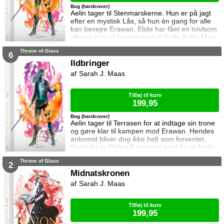
Bog (hardcover)
Aelin tager til Stenmarskerne. Hun er på jagt
efter en mystisk Lås, så hun én gang for alle
kan besejre Erawan. Elide har fået en tvivlsom
allieret som vil hjælpe med at finde Aelin. Men
for hvilken pris? Manon vågner i lænker og
Throne of Glass
aner ikke hvor hun befinder sig. Samtidig kan
6
Dorian ikke glemme heksen der hjalp ham i
Ildbringer
Rifthold.
Sarah J. Maas
Tilføj til kurv
199,95
Bog (hardcover)
Aelin tager til Terrasen for at indtage sin trone
og gøre klar til kampen mod Erawan. Hendes
ankomst bliver dog ikke helt som forventet.
Samtidig er Elide på vej mod nord for at finde
Aelin og Celaena Sardothien. Oakwaldskoven
Throne of Glass
er dog stor, og det er nemt at fare vild. Særligt
2
når nogen følger efter én. Dorian forsøger at
Midnatskronen
affinde sig med sin nye rolle, men får større
Sarah J. Maas
problemer at kæmpe mod, og Manon byder
fortsat sin bedstem
Tilføj til kurv
199,95