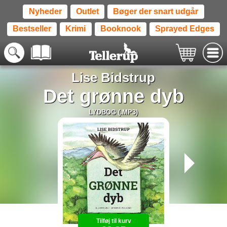
Nyheder
Outlet
Bøger der snart udgår
Bestseller
Krimi
Booknook
Sprayed Edges
Lise Bidstrup
Det grønne dyb
LYDBOG (.MP3)
Tilføj til kurv