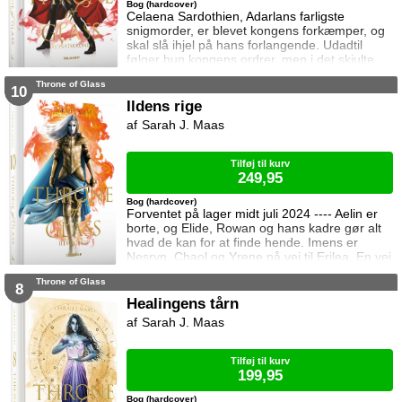
Bog (hardcover)
Celaena Sardothien, Adarlans farligste
snigmorder, er blevet kongens forkæmper, og
skal slå ihjel på hans forlangende. Udadtil
følger hun kongens ordrer, men i det skjulte
modarbejder hun ham. Det bliver dog stadig
Throne of Glass
sværere at forsvare gerningerne over for
10
vennerne, der intet kender til hendes private
Ildens rige
oprør. Den for længst hedengangne dronning,
Sarah J. Maas
Elena, sætter samtidig Celaena på en svær
opgave, og Celaena må søge hjælp for at løse
Tilføj til kurv
249,95
Bog (hardcover)
Forventet på lager midt juli 2024 ---- Aelin er
borte, og Elide, Rowan og hans kadre gør alt
hvad de kan for at finde hende. Imens er
Nesryn, Chaol og Yrene på vej til Erilea. En vej
der fører dem forbi Chaols barndomshjem
Throne of Glass
hvor hans far er nådigherre. I Terrasen
8
kæmper Aedion mod Erawans fremrykkende
Healingens tårn
styrker og sin vrede over den aftale Aelin og
Sarah J. Maas
Lysandra har indgået. Og Dorian og Manon
må vælge om de vil lede efte
Tilføj til kurv
199,95
Bog (hardcover)