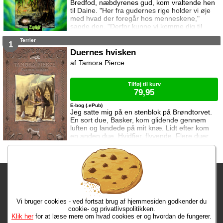
Bredfod, næbdyrenes gud, kom vraltende hen
til Daine. "Her fra gudernes rige holder vi øje
med hvad der foregår hos menneskene,"
sagde den. "Derfor kunne vi komme dig til
hjælp." Tortalls fjender angriber igen, og Daine
Terrier
og Numair er i sidste øjeblik blevet reddet til
1
gudernes rige. Men Daine opdager at de
Duernes hvisken
mægtige guder må kæmpe mod dronningen af
Tamora Pierce
Kaos, der forsøger at overtage al magt. Og
stormvingen Ozorne har allieret sig med
kaosdr
Tilføj til kurv
79,95
E-bog (.ePub)
Jeg satte mig på en stenblok på Brøndtorvet.
En sort due, Basker, kom glidende gennem
luften og landede på mit knæ. Lidt efter kom
en anden due, Hvidfjer, flyvende. Flere duer
kom til, og jeg spredte brødstykker over de
toppede brosten. Jeg lyttede efter de dødes
hvisken ... Beka er startet som rekrut i
drabantkorpset, der forsøger at opretholde lov
Fragtgebyret er DKK 59,95 • Fragtgebyret bortfalder ved køb over
og orden i Corus. Hun får hjælp af duerne, der
bærer rundt på ånderne efter dem
DKK 299,00
Vi bruger cookies - ved fortsat brug af hjemmesiden godkender du
Bestiller du i dag, har du dine varer på tirsdag!
cookie- og privatlivspolitikken.
Klik her
for at læse mere om hvad cookies er og hvordan de fungerer.
Max 50 kr.
Bøger til en 🐕