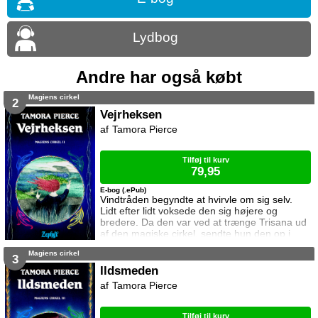
Lydbog
Andre har også købt
Magiens cirkel
2
Vejrheksen
Tamora Pierce
Tilføj til kurv
79,95
E-bog (.ePub)
Vindtråden begyndte at hvirvle om sig selv.
Lidt efter lidt voksede den sig højere og
bredere. Da den var ved at trænge Trisana ud
af den magiske cirkel, sendte hun den op i
luften og den søge ned i det filtrede tornekrat.
Magiens cirkel
Her sugede den grene, nåle og torne til sig.
3
Hun dirigerede hvirvelvinden fri af tornekrattet
Ildsmeden
og sendte den fremad. I samme øjeblik den
Tamora Pierce
nåede havet, forvandlede den sig til en
skypumpe. Den voksede sig tykkere o
Tilføj til kurv