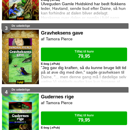
Ulveguden Gamle Hvidskind har bedt flokkens
leder, Havtand, sende bud efter Daine, så hun
kan forhindre at dalen bliver ødelagt.
Herskerne over dalen er nemlig i fuld gang
med at fælde træerne og grave minder for at
De udødelige
skaffe opaler til den onde kejser Ozorne.
3
Sammen med drageungen og troldmanden
Gravheksens gave
Numair begiver Daine sig til dalen for at
Tamora Pierce
stoppe ødelæggelserne. Numair må tilbage for
at hente hjælp, og Daine er tvunget til at tage
kampen
Tilføj til kurv
79,95
E-bog (.ePub)
"Jeg gav dig kraften, så du kunne bruge lidt tid
på at øve dig med den," sagde gravheksen til
Daine, "... men denne gang må I dødelige selv
vælge.Vi stakkels guder kan kun forsøge at
rette op på det hele bagefter!" Alanna, Numair
De udødelige
og Daine er, sammen med en større
4
delegation, sendt til Carthak for at forhandle
Gudernes rige
om fred med kejser Ozorne. Men gudernes
Tamora Pierce
vrede over den magtsyge kejser er stor - så
måske skal Daine bruge sin vilde magi for
Tilføj til kurv
79,95
E-bog (.ePub)