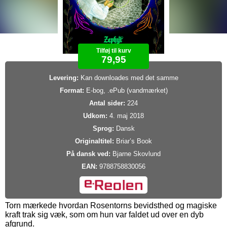
Tilføj til kurv
79,95
Levering:
Kan downloades med det samme
Format:
E-bog, .ePub (vandmærket)
Antal sider:
224
Udkom:
4. maj 2018
Sprog:
Dansk
Originaltitel:
Briar’s Book
På dansk ved:
Bjarne Skovlund
EAN:
9788758830056
Torn mærkede hvordan Rosentorns bevidsthed og magiske
kraft trak sig væk, som om hun var faldet ud over en dyb
afgrund.