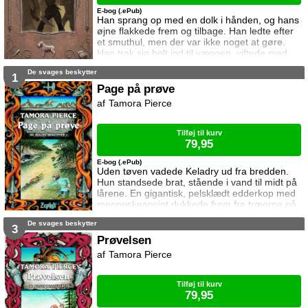
E-bog (.ePub)
Han sprang op med en dolk i hånden, og hans
øjne flakkede frem og tilbage. Han ledte efter
et smuthul, men der var ikke noget at gøre.
Han trak sig helt ind til væggen, viftede med
dolken og grinede snerrende ... Beka er rekrut
De svages beskytter
i drabantkorpset i Corus. Sammen med Tana
1
og Tornfelt må hun hele tiden slås med tyve og
Page på prøve
røvere. Og hvem er den mystiske morder der
Tamora Pierce
kalder sig Skarpretteren?
Tilføj til kurv
79,95
E-bog (.ePub)
Uden tøven vadede Keladry ud fra bredden.
Hun standsede brat, stående i vand til midt på
lårene. En gigantisk, pelsklædt edderkop med
menneskeansigt dukkede frem fra træerne på
den modsatte bred. Den stirrede på hende og
De svages beskytter
blottede sine skarpe tænder i et bredt grin.
3
Keladry borede hænderne ned i flodbunden
Prøvelsen
efter kasteskyts. Hun fandt to sten og
Tamora Pierce
slyngede den første af al sin kraft ... "Piger er
skrøbelige, mere følelsesbetonede og lett
Tilføj til kurv
79,95