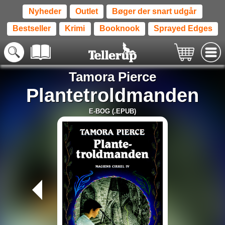
Nyheder
Outlet
Bøger der snart udgår
Bestseller
Krimi
Booknook
Sprayed Edges
Tamora Pierce
Plantetroldmanden
E-BOG (.EPUB)