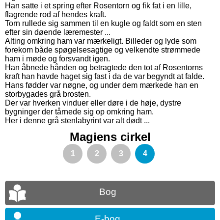
Han satte i et spring efter Rosentorn og fik fat i en lille,
flagrende rod af hendes kraft.
Torn rullede sig sammen til en kugle og faldt som en sten
efter sin døende læremester ...
Alting omkring ham var mærkeligt. Billeder og lyde som
forekom både spøgelsesagtige og velkendte strømmede
ham i møde og forsvandt igen.
Han åbnede hånden og betragtede den tot af Rosentorns
kraft han havde haget sig fast i da de var begyndt at falde.
Hans fødder var nøgne, og under dem mærkede han en
storbygades grå brosten.
Der var hverken vinduer eller døre i de høje, dystre
bygninger der tårnede sig op omkring ham.
Her i denne grå stenlabyrint var alt dødt ...
Magiens cirkel
1
2
3
4
Bog
E-bog