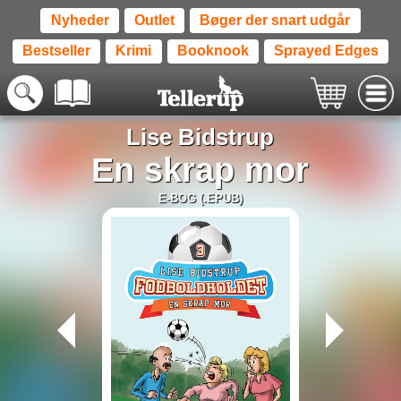
Nyheder
Outlet
Bøger der snart udgår
Bestseller
Krimi
Booknook
Sprayed Edges
Lise Bidstrup
En skrap mor
E-BOG (.EPUB)