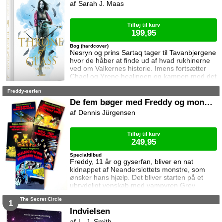
Sarah J. Maas
Tilføj til kurv
199,95
Bog (hardcover)
Nesryn og prins Sartaq tager til Tavanbjergene
hvor de håber at finde ud af hvad rukhinerne
ved om Valkernes historie. Imens fortsætter
Chaol og Yrene healingen og kampen mod det
mystiske mørke som lurer inden i ham. Men
Freddy-serien
tiden er ved at rinde ud hvis de skal hjælpe
deres venner derhjemme.
De fem bøger med Freddy og monstrene
Dennis Jürgensen
Tilføj til kurv
249,95
Specialtilbud
Freddy, 11 år og gyserfan, bliver en nat
kidnappet af Neanderslottets monstre, som
ønsker hans hjælp. Det bliver starten på et
ubrydeligt venskab med vampyren Grev
Dracula, varulven Eddie, den hovedløse ridder
The Secret Circle
Sir Arthur Fieldstein, Frankenstein-uhyret
1
Boris, mumien Mummy og bøvsedragen Nitan.
Indvielsen
L. J. Smith