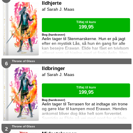
og med det indbyggede lys, pynter den også i
Ildhjerte
mørke. I denne booknook går døren op og i til
Sarah J. Maas
uglens charmerende lille boghandel, som med
garanti har lige den bog du ik
Tilføj til kurv
199,95
Bog (hardcover)
Aelin tager til Stenmarskerne. Hun er på jagt
efter en mystisk Lås, så hun én gang for alle
kan besejre Erawan. Elide har fået en tvivlsom
allieret som vil hjælpe med at finde Aelin. Men
for hvilken pris? Manon vågner i lænker og
Throne of Glass
aner ikke hvor hun befinder sig. Samtidig kan
6
Dorian ikke glemme heksen der hjalp ham i
Ildbringer
Rifthold.
Sarah J. Maas
Tilføj til kurv
199,95
Bog (hardcover)
Aelin tager til Terrasen for at indtage sin trone
og gøre klar til kampen mod Erawan. Hendes
ankomst bliver dog ikke helt som forventet.
Samtidig er Elide på vej mod nord for at finde
Aelin og Celaena Sardothien. Oakwaldskoven
Throne of Glass
er dog stor, og det er nemt at fare vild. Særligt
2
når nogen følger efter én. Dorian forsøger at