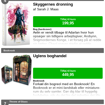
4
som han nu prøver at beskytte mere end før.
Skyggernes dronning
Dorian har lagt afstand til Chaol siden Chaol
Sarah J. Maas
opdagede hans magi. Han prøver at
undertrykke den, men kan ikke gøre
Tilføj til kurv
199,95
Bog (hardcover)
Aelin er vendt tilbage til Adarlan hvor hun
opsøger sin tidligere arbejdsgiver, Arobynn,
Snigmordernes Konge, i et forsøg på at redde
sin fætter. Chaol prøver stadig at redde
Dorian, men det bliver fortsat sværere som
Booknook
tiden går. Dorian er nemlig nu i kongens magt
og orker ikke længere at kæmpe imod.
Uglens boghandel
Samtidig står Manon i en svær situation.
Hertug Perrington har givet hende klare
ordrer, men skal hun følge dem eller give e
Tilføj til kurv
449,95
Booknook
Forkæl din bogreol med en Booknook! En
Booknook er et mini-landskab eller miniature-
rum du selv samler. Gør dig klar til hyggelig
fordybelse, når du del for del indretter det lille
rum med de fineste detaljer. Med lukkede
Throne of Glass
sider passer booknooks perfekt til bogreolen,
7