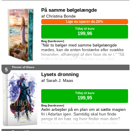
På samme bølgelængde
Christina Bonde
Lige nu sparer du 20%
Tilføj til kurv
199,96
Bog (hardcover)
”Når to bølger med samme bølgelængde
mødes, kan de enten forstærke eller svække
hinanden, afhængigt af den fase de er i.” ”Så
hvilken fase er vi i?” ”Jeg tror vi er i den
samme fase.” To ting er vigtige for Elina da
Throne of Glass
hun rejser til den lille ferieby ved kysten for at
5
sætte sin afdøde fars hus til salg. Salget skal
Lysets dronning
gå hurtigt, og hendes ophold skal være kort.
Sarah J. Maas
Elina har ikke besøgt byen siden hendes far
brød kontakten da hun var se
Tilføj til kurv
199,95
Bog (hardcover)
Aelin arbejder på en plan om at sætte magien
fri i Adarlan igen. Samtidig skal hun finde
penge til en hær, og hvor finder man dem?
Chaol har ikke opgivet håbet om at redde
Dorian. Det bliver dog konstant sværere at