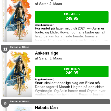
bliver myrdet under mystiske omstændigheder,
Sarah J. Maas
frygter Chaol og Nesryn at Valkerne er fulgt
efter dem til syden.
Tilføj til kurv
249,95
Bog (hardcover)
Forventet på lager midt juli 2024 ---- Aelin er
borte, og Elide, Rowan og hans kadre gør alt
hvad de kan for at finde hende. Imens er
Nesryn, Chaol og Yrene på vej til Erilea. En vej
der fører dem forbi Chaols barndomshjem
Throne of Glass
hvor hans far er nådigherre. I Terrasen
11
kæmper Aedion mod Erawans fremrykkende
Askens rige
styrker og sin vrede over den aftale Aelin og
Sarah J. Maas
Lysandra har indgået. Og Dorian og Manon
må vælge om de vil lede efte
Tilføj til kurv
249,95
Bog (hardcover)
Snart skal det endelige slag om Erilea stå.
Dorian tager til Morath i jagten på den sidste
Wyrdnøgle. Og Aelin haster mod Orynth hvor
Aedion forsvarer byen mod Erawans horder.
Heldigvis er han ikke alene. Men kan deres
Throne of Glass
forbundsfæller overhovedet gøre en forskel
9
mod Erawans rædsler?
Håbets tårn