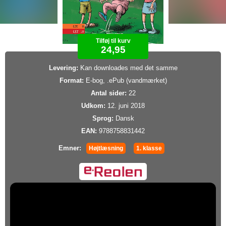
Tilføj til kurv
24,95
Levering:
Kan downloades med det samme
Format:
E-bog, .ePub (vandmærket)
Antal sider:
22
Udkom:
12. juni 2018
Sprog:
Dansk
EAN:
9788758831442
Emner:
Højtlæsning
1. klasse