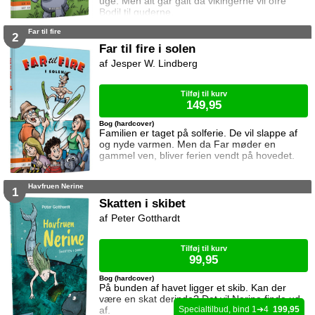
uge. Men alt går galt da vikingerne vil ofre
Bodil til guderne.
Far til fire
2
Far til fire i solen
Jesper W. Lindberg
Tilføj til kurv
149,95
Bog (hardcover)
Familien er taget på solferie. De vil slappe af
og nyde varmen. Men da Far møder en
gammel ven, bliver ferien vendt på hovedet.
Havfruen Nerine
1
Skatten i skibet
Peter Gotthardt
Tilføj til kurv
99,95
Bog (hardcover)
På bunden af havet ligger et skib. Kan der
være en skat derinde? Det vil Nerine finde ud
af.
1
4
199,95