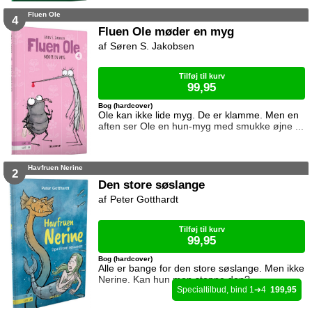
Fluen Ole
4
Fluen Ole møder en myg
Søren S. Jakobsen
Tilføj til kurv
99,95
Bog (hardcover)
Ole kan ikke lide myg. De er klamme. Men en
aften ser Ole en hun-myg med smukke øjne ...
Havfruen Nerine
2
Den store søslange
Peter Gotthardt
Tilføj til kurv
99,95
Bog (hardcover)
Alle er bange for den store søslange. Men ikke
Nerine. Kan hun mon stoppe den?
1
4
199,95