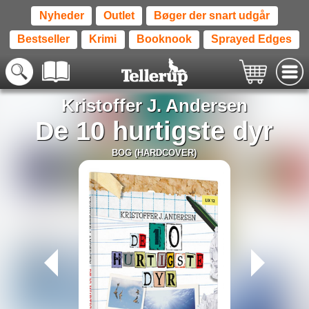
Nyheder
Outlet
Bøger der snart udgår
Bestseller
Krimi
Booknook
Sprayed Edges
Kristoffer J. Andersen
De 10 hurtigste dyr
BOG (HARDCOVER)