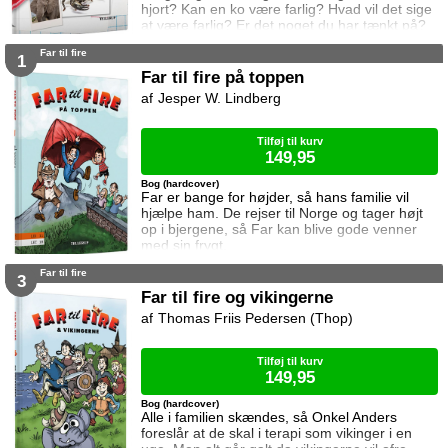
hjort? Kan en ko være farlig? Hvad vil det sige
at være farlig? Er det noget du har tænkt på?
Eller spurgt dine forældre om? Eller din ven?
Far til fire
Nu kan du få svaret i denne bog. For her er:
1
De 10 farligste dyr i verden.
Far til fire på toppen
Jesper W. Lindberg
Tilføj til kurv
149,95
Bog (hardcover)
Far er bange for højder, så hans familie vil
hjælpe ham. De rejser til Norge og tager højt
op i bjergene, så Far kan blive gode venner
med sin frygt.
Far til fire
3
Far til fire og vikingerne
Thomas Friis Pedersen (Thop)
Tilføj til kurv
149,95
Bog (hardcover)
Alle i familien skændes, så Onkel Anders
foreslår at de skal i terapi som vikinger i en