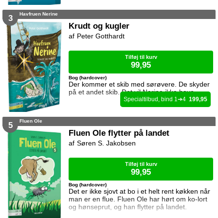
Havfruen Nerine
3
Krudt og kugler
Peter Gotthardt
Tilføj til kurv
99,95
Bog (hardcover)
Der kommer et skib med sørøvere. De skyder
på et andet skib. Det vil Nerine ikke have.
1
4
199,95
Fluen Ole
5
Fluen Ole flytter på landet
Søren S. Jakobsen
Tilføj til kurv
99,95
Bog (hardcover)
Det er ikke sjovt at bo i et helt rent køkken når
man er en flue. Fluen Ole har hørt om ko-lort
og hønseprut, og han flytter på landet.