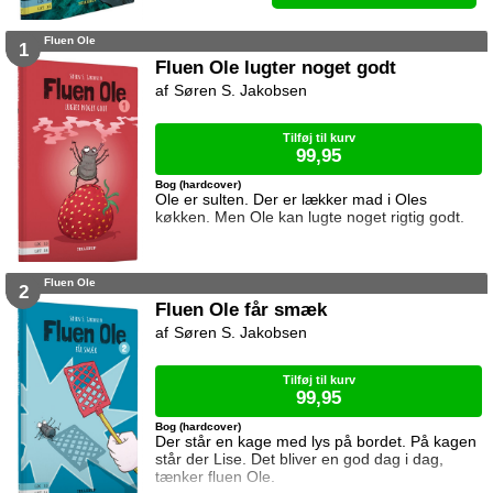
Fluen Ole
1
Fluen Ole lugter noget godt
Søren S. Jakobsen
Tilføj til kurv
99,95
Bog (hardcover)
Ole er sulten. Der er lækker mad i Oles
køkken. Men Ole kan lugte noget rigtig godt.
Fluen Ole
2
Fluen Ole får smæk
Søren S. Jakobsen
Tilføj til kurv
99,95
Bog (hardcover)
Der står en kage med lys på bordet. På kagen
står der Lise. Det bliver en god dag i dag,
tænker fluen Ole.