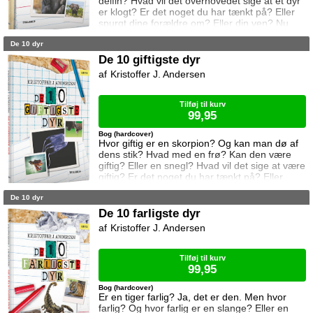
delfin? Hvad vil det overhovedet sige at et dyr
er klogt? Er det noget du har tænkt på? Eller
spurgt dine forældre om? Eller din ven? Nu
kan du få svaret i denne bog. For her er: De
De 10 dyr
10 klogeste dyr i verden.
De 10 giftigste dyr
Kristoffer J. Andersen
Tilføj til kurv
99,95
Bog (hardcover)
Hvor giftig er en skorpion? Og kan man dø af
dens stik? Hvad med en frø? Kan den være
giftig? Eller en snegl? Hvad vil det sige at være
giftig? Er det noget du har tænkt på? Eller
spurgt dine forældre om? Eller din ven? Nu
De 10 dyr
kan du få svaret i denne bog. For her er: De
10 giftigste dyr i verden.
De 10 farligste dyr
Kristoffer J. Andersen
Tilføj til kurv
99,95
Bog (hardcover)
Er en tiger farlig? Ja, det er den. Men hvor
farlig? Og hvor farlig er en slange? Eller en