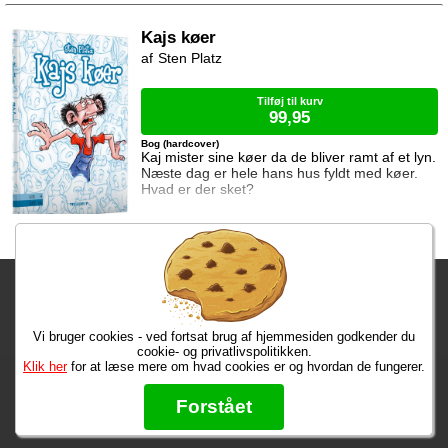
Kajs køer
Sten Platz
Tilføj til kurv
99,95
Bog (hardcover)
Kaj mister sine køer da de bliver ramt af et lyn.
Næste dag er hele hans hus fyldt med køer.
Hvad er der sket?
Fragtgebyret er DKK 59,95 • Fragtgebyret bortfalder ved køb over
DKK 299,00
Vi bruger cookies - ved fortsat brug af hjemmesiden godkender du
Bestiller du i dag, har du dine varer på tirsdag!
cookie- og privatlivspolitikken.
Klik her
for at læse mere om hvad cookies er og hvordan de fungerer.
Max 50 kr.
Bøger til en 🐕
★★★★★
Forstået
Læs hvad vores kunder siger om os på Trustpilot