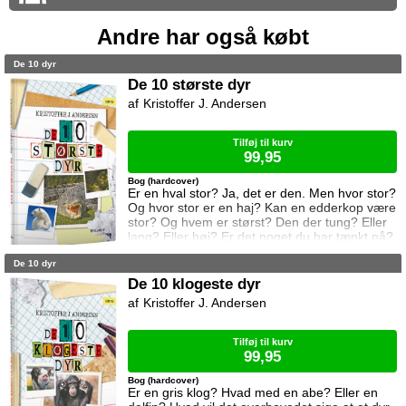
Andre har også købt
De 10 dyr
De 10 største dyr
Kristoffer J. Andersen
Tilføj til kurv
99,95
Bog (hardcover)
Er en hval stor? Ja, det er den. Men hvor stor?
Og hvor stor er en haj? Kan en edderkop være
stor? Og hvem er størst? Den der tung? Eller
lang? Eller høj? Er det noget du har tænkt på?
Eller spurgt dine forældre om? Eller din ven?
De 10 dyr
Nu kan du få svaret i denne bog. For her er:
De 10 farligste dyr i verden.
De 10 klogeste dyr
Kristoffer J. Andersen
Tilføj til kurv
99,95
Bog (hardcover)
Er en gris klog? Hvad med en abe? Eller en