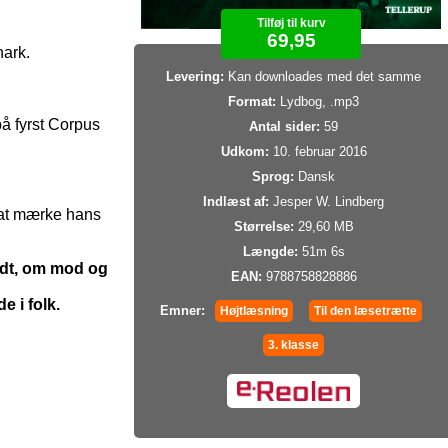
Tilføj til kurv
69,95
nark.
Levering:
Kan downloades med det samme
Format:
Lydbog, .mp3
på fyrst Corpus
Antal sider:
59
Udkom:
10. februar 2016
Sprog:
Dansk
Indlæst af:
Jesper W. Lindberg
 at mærke hans
Størrelse:
29,60 MB
Længde:
51m 6s
ndt, om mod og
EAN:
9788758828886
 i folk.
Emner:
Højtlæsning
Til den læsetrætte
3. klasse