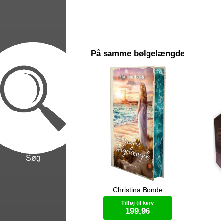
På samme bølgelængde
Søg
Christina Bonde
”Når to bølger med samme
Fo
bølgelængde mødes, kan de enten
Bo
Tilføj til kurv
forstærke eller svække hinanden,
lan
199,96
afhængigt af den fase de er i.” ”Så
sam