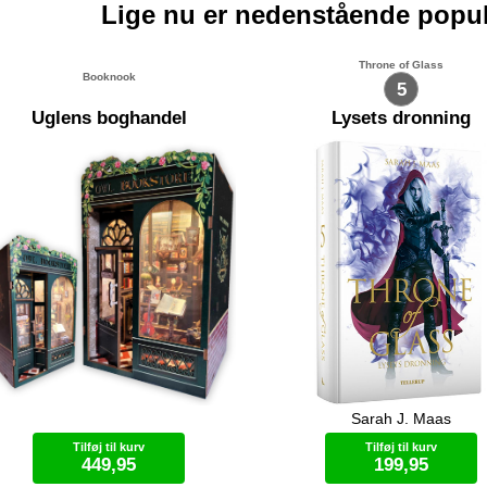
Lige nu er nedenstående popu
Throne of Glass
Booknook
5
Uglens boghandel
Lysets dronning
Sarah J. Maas
rkæl din bogreol med en
Aelin arbejder på en plan om a
oknook! En Booknook er et mini-
magien fri i Adarlan igen. Samti
Tilføj til kurv
Tilføj til kurv
dskab eller miniature-rum du selv
skal hun finde penge til en hær
449,95
199,95
ler. Gør dig klar til hyggelig
hvor finder man dem? Chaol ha