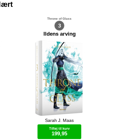
lært
Throne of Glass
3
Ildens arving
Sarah J. Maas
t sætte
Celaena er ankommet til Wendlyn
dig
hvor hun møder krigeren, Rowan.
Tilføj til kurv
, og
Sammen med ham skal hun træne
199,95
r ikke
sine evner hvis hun vil gøre sig håb