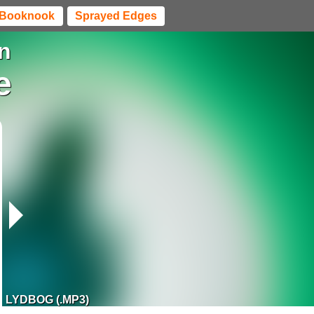
Booknook
Sprayed Edges
n
e
LYDBOG (.MP3)