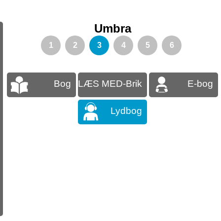
Umbra
1
2
3
4
5
6
Bog
LÆS MED-Brik
E-bog
Lydbog