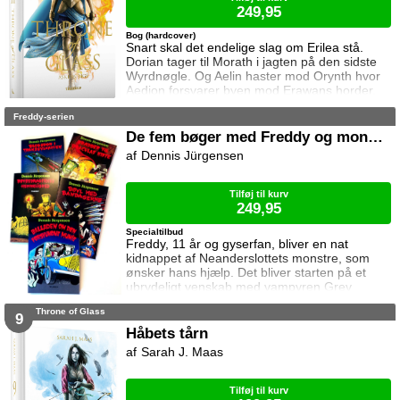
249,95
Bog (hardcover)
Snart skal det endelige slag om Erilea stå.
Dorian tager til Morath i jagten på den sidste
Wyrdnøgle. Og Aelin haster mod Orynth hvor
Aedion forsvarer byen mod Erawans horder.
Heldigvis er han ikke alene. Men kan deres
Freddy-serien
forbundsfæller overhovedet gøre en forskel
mod Erawans rædsler?
De fem bøger med Freddy og monstrene
Dennis Jürgensen
Tilføj til kurv
249,95
Specialtilbud
Freddy, 11 år og gyserfan, bliver en nat
kidnappet af Neanderslottets monstre, som
ønsker hans hjælp. Det bliver starten på et
ubrydeligt venskab med vampyren Grev
Dracula, varulven Eddie, den hovedløse ridder
Throne of Glass
Sir Arthur Fieldstein, Frankenstein-uhyret
9
Boris, mumien Mummy og bøvsedragen Nitan.
Håbets tårn
Sarah J. Maas
Tilføj til kurv