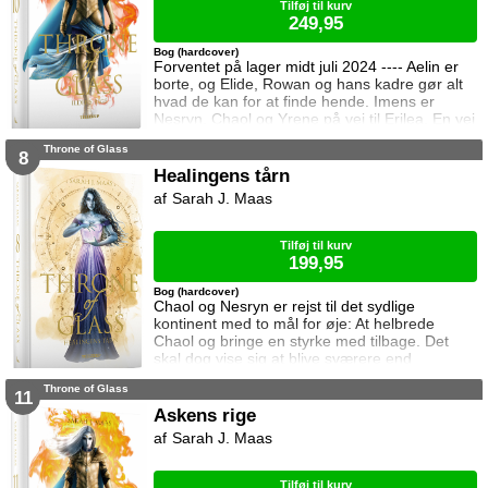
Tilføj til kurv
249,95
Bog (hardcover)
Forventet på lager midt juli 2024 ---- Aelin er
borte, og Elide, Rowan og hans kadre gør alt
hvad de kan for at finde hende. Imens er
Nesryn, Chaol og Yrene på vej til Erilea. En vej
der fører dem forbi Chaols barndomshjem
Throne of Glass
hvor hans far er nådigherre. I Terrasen
8
kæmper Aedion mod Erawans fremrykkende
Healingens tårn
styrker og sin vrede over den aftale Aelin og
Sarah J. Maas
Lysandra har indgået. Og Dorian og Manon
må vælge om de vil lede efte
Tilføj til kurv
199,95
Bog (hardcover)
Chaol og Nesryn er rejst til det sydlige
kontinent med to mål for øje: At helbrede
Chaol og bringe en styrke med tilbage. Det
skal dog vise sig at blive sværere end
forventet, for khaganen, det sydlige kontinents
Throne of Glass
mægtige leder, er i sorg og ønsker ikke at
11
træffe en beslutning her og nu. Da en healer
Askens rige
bliver myrdet under mystiske omstændigheder,
Sarah J. Maas
frygter Chaol og Nesryn at Valkerne er fulgt
efter dem til syden.
Tilføj til kurv