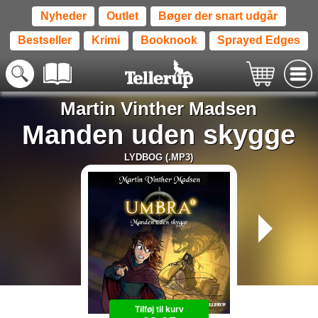
Nyheder
Outlet
Bøger der snart udgår
Bestseller
Krimi
Booknook
Sprayed Edges
Martin Vinther Madsen
Manden uden skygge
LYDBOG (.MP3)
Tilføj til kurv