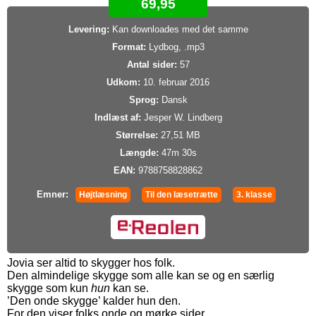
69,95
Levering:
Kan downloades med det samme
Format:
Lydbog, .mp3
Antal sider:
57
Udkom:
10. februar 2016
Sprog:
Dansk
Indlæst af:
Jesper W. Lindberg
Størrelse:
27,51 MB
Længde:
47m 30s
EAN:
9788758828862
Emner:
Højtlæsning
Til den læsetrætte
3. klasse
Jovia ser altid to skygger hos folk.
Den almindelige skygge som alle kan se og en særlig
skygge som kun
hun
kan se.
’Den onde skygge’ kalder hun den.
For den viser folks onde og mørke sider.