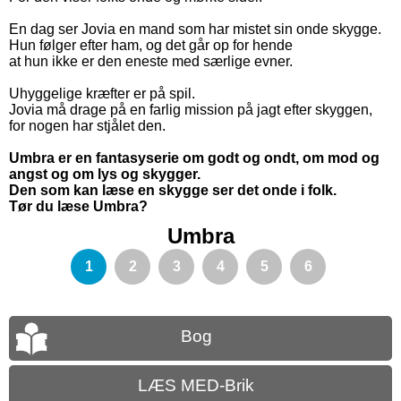
En dag ser Jovia en mand som har mistet sin onde skygge.
Hun følger efter ham, og det går op for hende
at hun ikke er den eneste med særlige evner.
Uhyggelige kræfter er på spil.
Jovia må drage på en farlig mission på jagt efter skyggen,
for nogen har stjålet den.
Umbra er en fantasyserie om godt og ondt, om mod og
angst og om lys og skygger.
Den som kan læse en skygge ser det onde i folk.
Tør du læse Umbra?
Umbra
1
2
3
4
5
6
Bog
LÆS MED-Brik