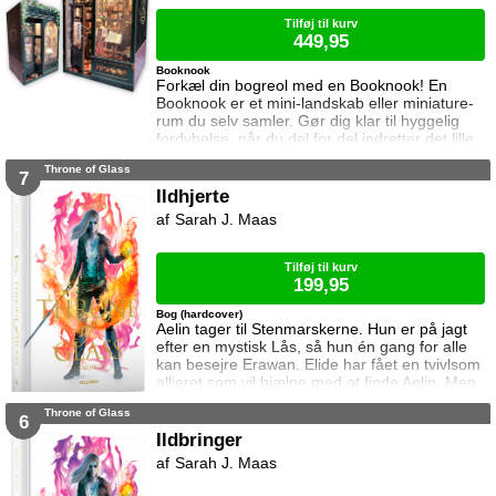
ordrer, men skal hun følge dem eller give e
Tilføj til kurv
449,95
Booknook
Forkæl din bogreol med en Booknook! En
Booknook er et mini-landskab eller miniature-
rum du selv samler. Gør dig klar til hyggelig
fordybelse, når du del for del indretter det lille
rum med de fineste detaljer. Med lukkede
Throne of Glass
sider passer booknooks perfekt til bogreolen,
7
og med det indbyggede lys, pynter den også i
Ildhjerte
mørke. I denne booknook går døren op og i til
Sarah J. Maas
uglens charmerende lille boghandel, som med
garanti har lige den bog du ik
Tilføj til kurv
199,95
Bog (hardcover)
Aelin tager til Stenmarskerne. Hun er på jagt
efter en mystisk Lås, så hun én gang for alle
kan besejre Erawan. Elide har fået en tvivlsom
allieret som vil hjælpe med at finde Aelin. Men
for hvilken pris? Manon vågner i lænker og
Throne of Glass
aner ikke hvor hun befinder sig. Samtidig kan
6
Dorian ikke glemme heksen der hjalp ham i
Ildbringer
Rifthold.
Sarah J. Maas