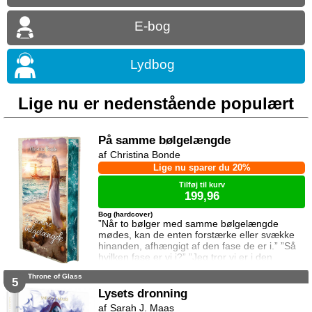
E-bog
Lydbog
Lige nu er nedenstående populært
På samme bølgelængde
Christina Bonde
Lige nu sparer du 20%
Tilføj til kurv
199,96
Bog (hardcover)
”Når to bølger med samme bølgelængde
mødes, kan de enten forstærke eller svække
hinanden, afhængigt af den fase de er i.” ”Så
hvilken fase er vi i?” ”Jeg tror vi er i den
samme fase.” To ting er vigtige for Elina da
Throne of Glass
hun rejser til den lille ferieby ved kysten for at
5
sætte sin afdøde fars hus til salg. Salget skal
Lysets dronning
gå hurtigt, og hendes ophold skal være kort.
Sarah J. Maas