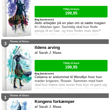
Elina har ikke besøgt byen siden hendes far
brød kontakten da hun var se
Tilføj til kurv
199,95
Bog (hardcover)
Aelin arbejder på en plan om at sætte magien
fri i Adarlan igen. Samtidig skal hun finde
penge til en hær, og hvor finder man dem?
Chaol har ikke opgivet håbet om at redde
Dorian. Det bliver dog konstant sværere at
Throne of Glass
forsvare hvad der virker mere og mere som en
3
ønskedrøm, for prinsen lader til at have
Ildens arving
opgivet kampen. Manon plages af
Sarah J. Maas
samvittighedskvaler og presses fra alle sider.
På den ene står Overheksen og hertug
Perringto
Tilføj til kurv
199,95
Bog (hardcover)
Celaena er ankommet til Wendlyn hvor hun
møder krigeren, Rowan. Sammen med ham
skal hun træne sine evner hvis hun vil gøre sig
håb om at få hjælp. I Adarlan er Chaol ved at
finde sin efterfølger. Han er dog slet ikke klar
Throne of Glass
til at forlade glasslottet og da slet ikke Dorian
1
som han nu prøver at beskytte mere end før.
Kongens forkæmper
Dorian har lagt afstand til Chaol siden Chaol
Sarah J. Maas
opdagede hans magi. Han prøver at