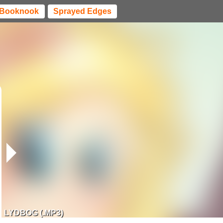
Booknook
Sprayed Edges
LYDBOG (.MP3)