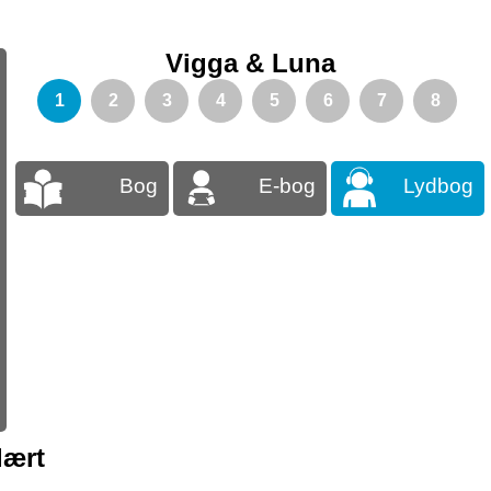
Vigga & Luna
1
2
3
4
5
6
7
8
Bog
E-bog
Lydbog
lært