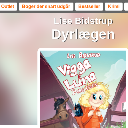
Outlet
Bøger der snart udgår
Bestseller
Krimi
Lise Bidstrup
Dyrlægen