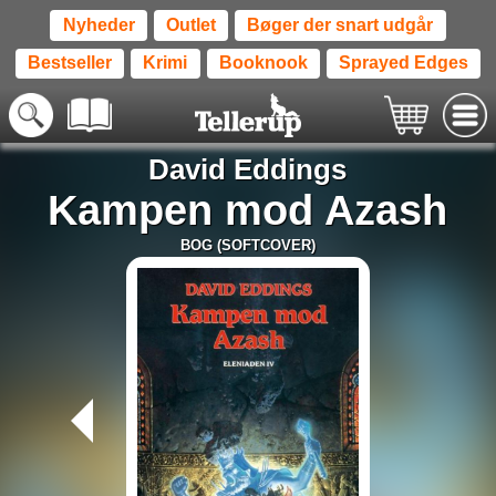
Nyheder
Outlet
Bøger der snart udgår
Bestseller
Krimi
Booknook
Sprayed Edges
David Eddings
Kampen mod Azash
BOG (SOFTCOVER)