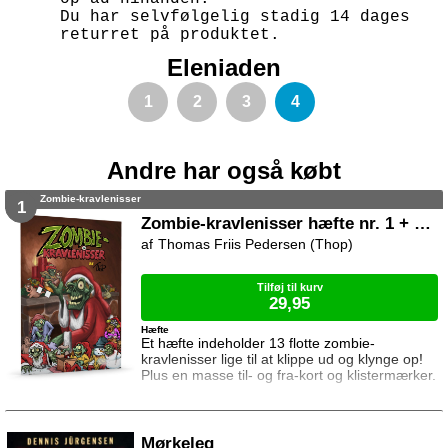
Du har selvfølgelig stadig 14 dages
returret på produktet.
Eleniaden
1
2
3
4
Andre har også købt
Zombie-kravlenisser
1
Zombie-kravlenisser hæfte nr. 1 + med til- og fra-kort og klistermærker
Thomas Friis Pedersen (Thop)
Tilføj til kurv
29,95
Hæfte
Et hæfte indeholder 13 flotte zombie-
kravlenisser lige til at klippe ud og klynge op!
Plus en masse til- og fra-kort og klistermærker.
Mørkeleg