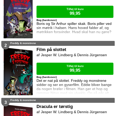
Lucien, bliver hun hvirvlet ind i sine ma
Tilføj til kurv
99,95
Bog (hardcover)
Boris og Sir Arthur spiller skak. Boris piller ved
sin møtrik i halsen. Hans hoved falder af, og
møtrikken forsvinder. Hvad skal han nu gøre?
Freddy & monstrene
2
Film på slottet
Jesper W. Lindberg & Dennis Jürgensen
Tilføj til kurv
99,95
Bog (hardcover)
Det er nat på slottet. Freddy og monstrene
sidder og ser en gyserfilm. Eddie bliver bange
da nogen brøler i filmen. Han gør et hop og
rammer Nitan med sin ulveklo. Og så går alt
galt.
Freddy & monstrene
3
Dracula er tørstig
Jesper W. Lindberg & Dennis Jürgensen