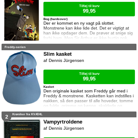
Tilføj til kurv
99,95
Bog (hardcover)
Der er kommet en ny vagt på slottet.
Monstrene kan ikke lide det. Det er vigtigt at
han ikke opdager dem. De prøver at snige sig
forbi ham. Men Sir Arthur er ikke hurtig nok.
Freddy-serien
Slim kasket
Dennis Jürgensen
Tilføj til kurv
99,95
Kasket
Den originale kasket som Freddy går med i
Freddy & monstrene. Kasketten kan indstilles i
nakken, så den passer til alle hoveder, tomme
og fulde, grimme og kønne, skaldede og
krøllede, store og små.
Krøniker fra KVÆHL
2
Vampyrtroldene
Dennis Jürgensen