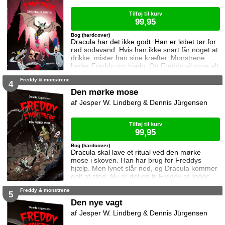
Tilføj til kurv
99,95
Bog (hardcover)
Dracula har det ikke godt. Han er løbet tør for
rød sodavand. Hvis han ikke snart får noget at
drikke, mister han sine kræfter. Monstrene
beder Freddy om hjælp. Og Freddy vil gøre alt
hvad han kan for at hjælpe.
Freddy & monstrene
4
Den mørke mose
Jesper W. Lindberg & Dennis Jürgensen
Tilføj til kurv
99,95
Bog (hardcover)
Dracula skal lave et ritual ved den mørke
mose i skoven. Han har brug for Freddys
hjælp. Men lynet slår ned, og Dracula kommer
galt af sted. Nu er det op til Freddy at redde
ham.
Freddy & monstrene
5
Den nye vagt
Jesper W. Lindberg & Dennis Jürgensen