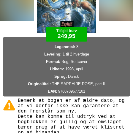
Tilføj til kurv
249,95
Lagerantal:
3
Levering:
1 til 2 hverdage
Format:
Bog, Softcover
Udkom:
1993, april
Sprog:
Dansk
Originaltitel:
THE SAPPHIRE ROSE, part II
EAN:
9788789677101
Bemærk at bogen er af ældre dato, og
at vi derfor ikke kan garantere at
den fremstår som ny.
Dette kan komme til udtryk ved at
bogblokken er gullig og at omslaget
bærer præg af at have været klistret
op ad hinanden.