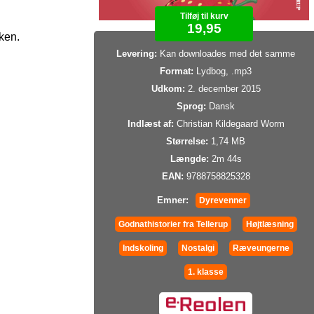
Tilføj til kurv
19,95
ken.
Levering:
Kan downloades med det samme
Format:
Lydbog, .mp3
Udkom:
2. december 2015
Sprog:
Dansk
Indlæst af:
Christian Kildegaard Worm
Størrelse:
1,74 MB
Længde:
2m 44s
EAN:
9788758825328
Emner:
Dyrevenner
Godnathistorier fra Tellerup
Højtlæsning
Indskoling
Nostalgi
Ræveungerne
1. klasse