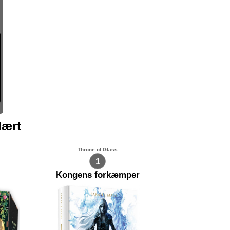
lært
Throne of Glass
1
Kongens forkæmper