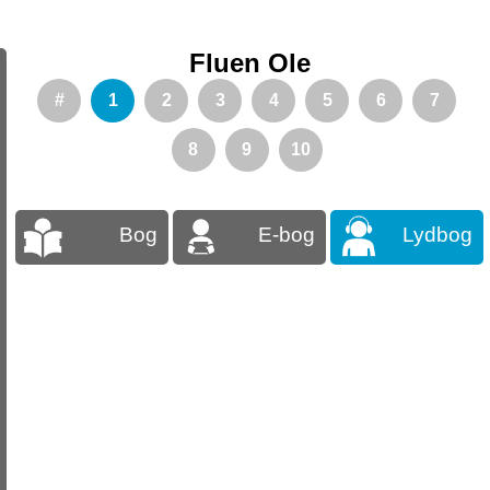
Fluen Ole
#
1
2
3
4
5
6
7
8
9
10
Bog
E-bog
Lydbog