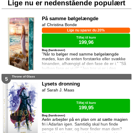
Lige nu er nedenstående populært
På samme bølgelængde
Christina Bonde
Lige nu sparer du 20%
Tilføj til kurv
199,96
Bog (hardcover)
”Når to bølger med samme bølgelængde
mødes, kan de enten forstærke eller svække
hinanden, afhængigt af den fase de er i.” ”Så
hvilken fase er vi i?” ”Jeg tror vi er i den
samme fase.” To ting er vigtige for Elina da
Throne of Glass
hun rejser til den lille ferieby ved kysten for at
5
sætte sin afdøde fars hus til salg. Salget skal
Lysets dronning
gå hurtigt, og hendes ophold skal være kort.
Sarah J. Maas
Elina har ikke besøgt byen siden hendes far
brød kontakten da hun var se
Tilføj til kurv
199,95
Bog (hardcover)
Aelin arbejder på en plan om at sætte magien
fri i Adarlan igen. Samtidig skal hun finde
penge til en hær, og hvor finder man dem?