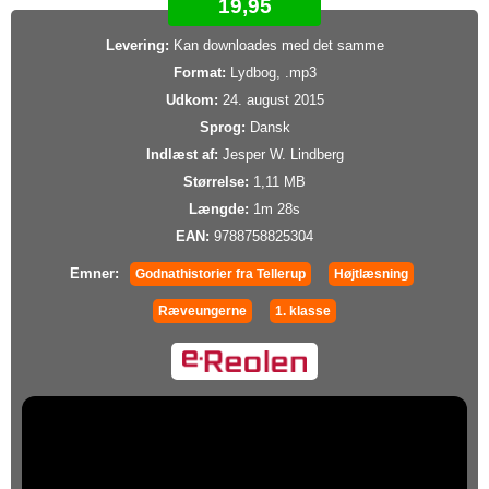
19,95
Levering:
Kan downloades med det samme
Format:
Lydbog, .mp3
Udkom:
24. august 2015
Sprog:
Dansk
Indlæst af:
Jesper W. Lindberg
Størrelse:
1,11 MB
Længde:
1m 28s
EAN:
9788758825304
Emner:
Godnathistorier fra Tellerup
Højtlæsning
Ræveungerne
1. klasse