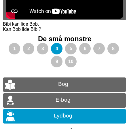
Bibi kan lide Bob.
Kan Bob lide Bibi?
De små monstre
1
2
3
4
5
6
7
8
9
10
Bog
E-bog
Lydbog