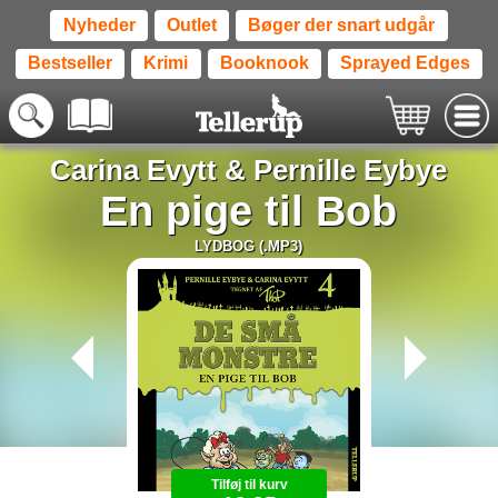
Nyheder
Outlet
Bøger der snart udgår
Bestseller
Krimi
Booknook
Sprayed Edges
Carina Evytt
&
Pernille Eybye
En pige til Bob
LYDBOG (.MP3)
Tilføj til kurv