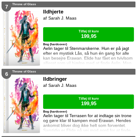
rum med de fineste detaljer. Med lukkede
Throne of Glass
sider passer booknooks perfekt til bogreolen,
7
og med det indbyggede lys, pynter den også i
Ildhjerte
mørke. I denne booknook går døren op og i til
Sarah J. Maas
uglens charmerende lille boghandel, som med
garanti har lige den bog du ik
Tilføj til kurv
199,95
Bog (hardcover)
Aelin tager til Stenmarskerne. Hun er på jagt
efter en mystisk Lås, så hun én gang for alle
kan besejre Erawan. Elide har fået en tvivlsom
allieret som vil hjælpe med at finde Aelin. Men
for hvilken pris? Manon vågner i lænker og
Throne of Glass
aner ikke hvor hun befinder sig. Samtidig kan
6
Dorian ikke glemme heksen der hjalp ham i
Ildbringer
Rifthold.
Sarah J. Maas
Tilføj til kurv
199,95
Bog (hardcover)
Aelin tager til Terrasen for at indtage sin trone
og gøre klar til kampen mod Erawan. Hendes
ankomst bliver dog ikke helt som forventet.
Samtidig er Elide på vej mod nord for at finde
Aelin og Celaena Sardothien. Oakwaldskoven