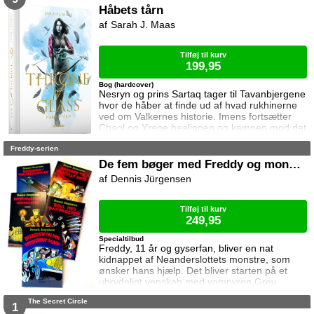
mod Erawans rædsler?
Håbets tårn
Sarah J. Maas
Tilføj til kurv
199,95
Bog (hardcover)
Nesryn og prins Sartaq tager til Tavanbjergene
hvor de håber at finde ud af hvad rukhinerne
ved om Valkernes historie. Imens fortsætter
Chaol og Yrene healingen og kampen mod det
mystiske mørke som lurer inden i ham. Men
Freddy-serien
tiden er ved at rinde ud hvis de skal hjælpe
deres venner derhjemme.
De fem bøger med Freddy og monstrene
Dennis Jürgensen
Tilføj til kurv
249,95
Specialtilbud
Freddy, 11 år og gyserfan, bliver en nat
kidnappet af Neanderslottets monstre, som
ønsker hans hjælp. Det bliver starten på et
ubrydeligt venskab med vampyren Grev
Dracula, varulven Eddie, den hovedløse ridder
The Secret Circle
Sir Arthur Fieldstein, Frankenstein-uhyret
1