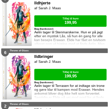
og orker ikke længere at kæmpe imod.
Ildhjerte
Samtidig står Manon i en svær situation.
Sarah J. Maas
Hertug Perrington har givet hende klare
ordrer, men skal hun følge dem eller give e
Tilføj til kurv
199,95
Bog (hardcover)
Aelin tager til Stenmarskerne. Hun er på jagt
efter en mystisk Lås, så hun én gang for alle
kan besejre Erawan. Elide har fået en tvivlsom
allieret som vil hjælpe med at finde Aelin. Men
for hvilken pris? Manon vågner i lænker og
Throne of Glass
aner ikke hvor hun befinder sig. Samtidig kan
6
Dorian ikke glemme heksen der hjalp ham i
Ildbringer
Rifthold.
Sarah J. Maas
Tilføj til kurv
199,95
Bog (hardcover)
Aelin tager til Terrasen for at indtage sin trone
og gøre klar til kampen mod Erawan. Hendes
ankomst bliver dog ikke helt som forventet.
Samtidig er Elide på vej mod nord for at finde
Aelin og Celaena Sardothien. Oakwaldskoven
Throne of Glass
er dog stor, og det er nemt at fare vild. Særligt
2