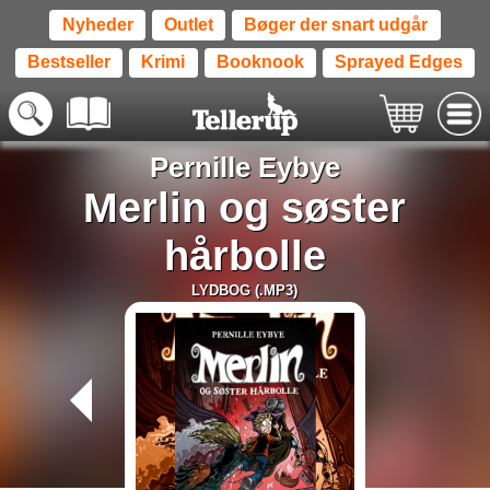
Nyheder
Outlet
Bøger der snart udgår
Bestseller
Krimi
Booknook
Sprayed Edges
Pernille Eybye
Merlin og søster
hårbolle
LYDBOG (.MP3)