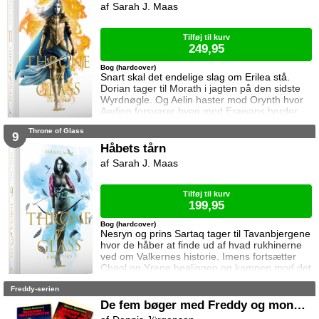
hjemme i Danmark, sender FBI den
Sarah J. Maas
nyuddannede agent April Biggs for at assistere
en dansk taskforce. Sporene dør ud, men så
tager sag
Tilføj til kurv
249,95
Bog (hardcover)
Snart skal det endelige slag om Erilea stå.
Dorian tager til Morath i jagten på den sidste
Wyrdnøgle. Og Aelin haster mod Orynth hvor
Aedion forsvarer byen mod Erawans horder.
Heldigvis er han ikke alene. Men kan deres
Throne of Glass
forbundsfæller overhovedet gøre en forskel
9
mod Erawans rædsler?
Håbets tårn
Sarah J. Maas
Tilføj til kurv
199,95
Bog (hardcover)
Nesryn og prins Sartaq tager til Tavanbjergene
hvor de håber at finde ud af hvad rukhinerne
ved om Valkernes historie. Imens fortsætter
Chaol og Yrene healingen og kampen mod det
mystiske mørke som lurer inden i ham. Men
Freddy-serien
tiden er ved at rinde ud hvis de skal hjælpe
deres venner derhjemme.
De fem bøger med Freddy og monstrene