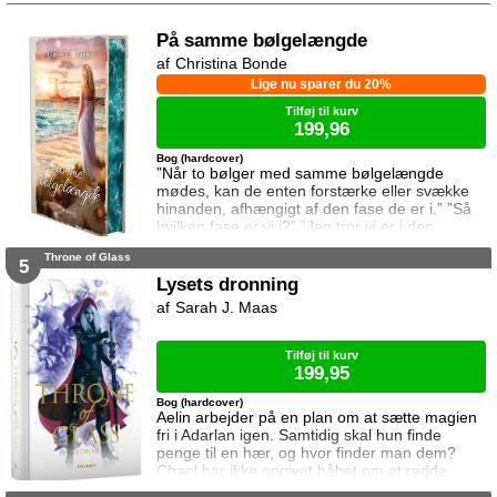
På samme bølgelængde
Christina Bonde
Lige nu sparer du 20%
Tilføj til kurv
199,96
Bog (hardcover)
”Når to bølger med samme bølgelængde
mødes, kan de enten forstærke eller svække
hinanden, afhængigt af den fase de er i.” ”Så
hvilken fase er vi i?” ”Jeg tror vi er i den
samme fase.” To ting er vigtige for Elina da
Throne of Glass
hun rejser til den lille ferieby ved kysten for at
5
sætte sin afdøde fars hus til salg. Salget skal
Lysets dronning
gå hurtigt, og hendes ophold skal være kort.
Sarah J. Maas
Elina har ikke besøgt byen siden hendes far
brød kontakten da hun var se
Tilføj til kurv
199,95
Bog (hardcover)
Aelin arbejder på en plan om at sætte magien
fri i Adarlan igen. Samtidig skal hun finde
penge til en hær, og hvor finder man dem?
Chaol har ikke opgivet håbet om at redde
Dorian. Det bliver dog konstant sværere at