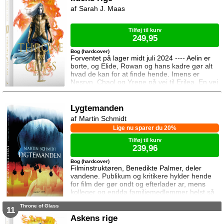
bliver myrdet under mystiske omstændigheder,
Sarah J. Maas
frygter Chaol og Nesryn at Valkerne er fulgt
efter dem til syden.
Tilføj til kurv
249,95
Bog (hardcover)
Forventet på lager midt juli 2024 ---- Aelin er
borte, og Elide, Rowan og hans kadre gør alt
hvad de kan for at finde hende. Imens er
Nesryn, Chaol og Yrene på vej til Erilea. En vej
der fører dem forbi Chaols barndomshjem
hvor hans far er nådigherre. I Terrasen
kæmper Aedion mod Erawans fremrykkende
Lygtemanden
styrker og sin vrede over den aftale Aelin og
Martin Schmidt
Lysandra har indgået. Og Dorian og Manon
Lige nu sparer du 20%
må vælge om de vil lede efte
Tilføj til kurv
239,96
Bog (hardcover)
Filminstruktøren, Benedikte Palmer, deler
vandene. Publikum og kritikere hylder hende
for film der gør ondt og efterlader ar, mens
kolleger og endda familiemedlemmer helst så
hende forsvinde. Under en rejse til Los
Throne of Glass
Angeles bliver hun forgiftet og er tæt på at
11
miste livet. Da efterforskningen fortsætter
Askens rige