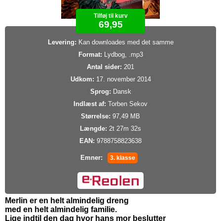
Tilføj til kurv
69,95
Levering:
Kan downloades med det samme
Format:
Lydbog, .mp3
Antal sider:
201
Udkom:
17. november 2014
Sprog:
Dansk
Indlæst af:
Torben Sekov
Størrelse:
97,49 MB
Længde:
2t 27m 32s
EAN:
9788758823638
Emner:
3. klasse
Merlin er en helt almindelig dreng
med en helt almindelig familie.
Lige indtil den dag hvor hans mor beslutter