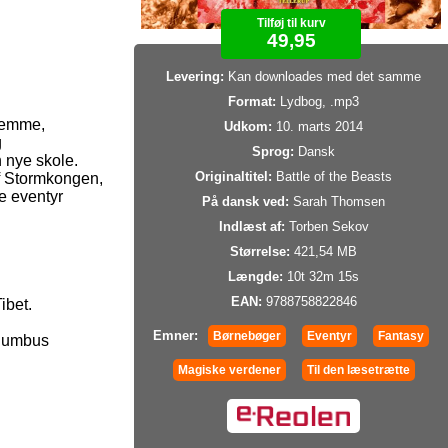
Tilføj til kurv
49,95
Levering:
Kan downloades med det samme
Format:
Lydbog, .mp3
hjemme,
Udkom:
10. marts 2014
g
Sprog:
Dansk
n nye skole.
Originaltitel:
Battle of the Beasts
af Stormkongen,
e eventyr
På dansk ved:
Sarah Thomsen
Indlæst af:
Torben Sekov
Størrelse:
421,54 MB
Længde:
10t 32m 15s
EAN:
9788758822846
ibet.
Emner:
Børnebøger
Eventyr
Fantasy
olumbus
Magiske verdener
Til den læsetrætte