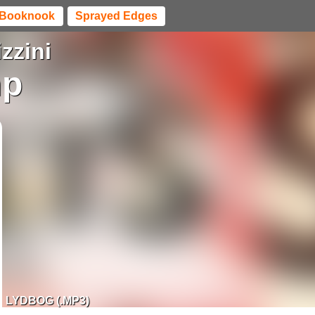
Booknook
Sprayed Edges
zzini
mp
LYDBOG (.MP3)