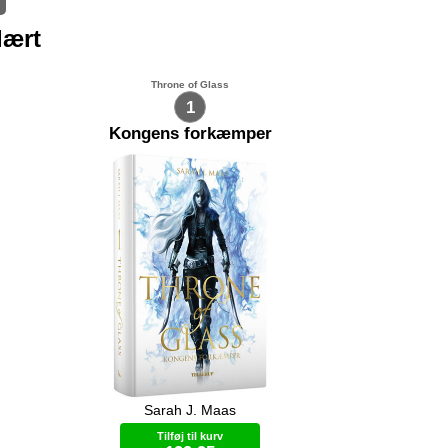
lært
Throne of Glass
1
Kongens forkæmper
Sarah J. Maas
t sætte
Celaena Sardothien, Adarlans
dig
farligste snigmorder, er blevet forrådt
Tilføj til kurv
, og
og afsoner nu i Endoviers saltminer.