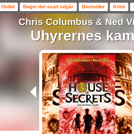
Outlet
Bøger der snart udgår
Bestseller
Krimi
Chris Columbus
&
Ned Vi
Uhyrernes ka