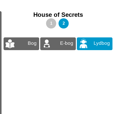
House of Secrets
1
2
Bog
E-bog
Lydbog