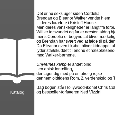
Det er nu seks uger siden Cordelia,
Brendan og Eleanor Walker vendte hjem
til deres forældre i Kristoff House.
Men deres vanskeligheder er langt fra forbi.
Will er forsvundet og far er næsten aldrig 
mens Cordelia er begyndt at blive mærkeli
og Brendan har svært ved at falde til på de
Da Eleanor oven i købet bliver kidnappet 
lyder startskuddet til endnu et hæsblæsend
med Walker-børnene.
Uhyrernes kamp
er andet bind
i en episk fortælling,
der tager dig med på en utrolig rejse
gennem oldtidens Rom, 2. verdenskrig og T
Bag bogen står Hollywood-ikonet Chris C
og bestseller-forfatteren Ned Vizzini.
Katalog