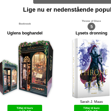
Lige nu er nedenstående popu
Throne of Glass
Booknook
5
Uglens boghandel
Lysets dronning
Sarah J. Maas
rkæl din bogreol med en
Aelin arbejder på en plan om a
oknook! En Booknook er et mini-
magien fri i Adarlan igen. Samti
Tilføj til kurv
Tilføj til kurv
dskab eller miniature-rum du selv
skal hun finde penge til en hær