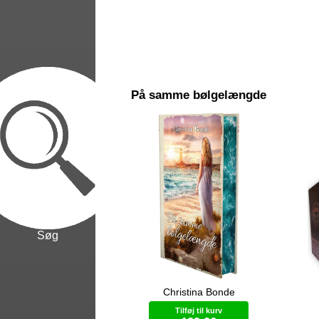
På samme bølgelængde
Søg
Christina Bonde
”Når to bølger med samme
Fo
bølgelængde mødes, kan de enten
Bo
Tilføj til kurv
forstærke eller svække hinanden,
lan